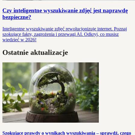
Czy inteligentne wyszukiwanie zdjęć jest naprawdę
bezpieczne?
Inteligentne wyszukiwanie zdjęć rewolucjonizuje internet. Poznaj
szokujące fakty, zagrożenia i przewagi AI. Odkryj, co musisz
wiedzieć w 2026!
Ostatnie aktualizacje
Szokujące prawdy o wynikach wyszukiwania – sprawdź, czego