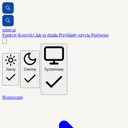
szper.ai
Funkcje
Korzyści
Jak to działa
Przykłady użycia
Porównaj
Jasny
Ciemny
Systemowy
Rozpocznij