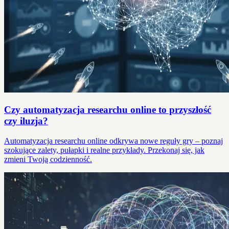
Czy automatyzacja researchu online to przyszłość
czy iluzja?
Automatyzacja researchu online odkrywa nowe reguły gry – poznaj
szokujące zalety, pułapki i realne przykłady. Przekonaj się, jak
zmieni Twoją codzienność.