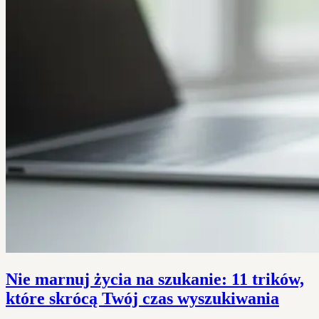
Nie marnuj życia na szukanie: 11 trików,
które skrócą Twój czas wyszukiwania