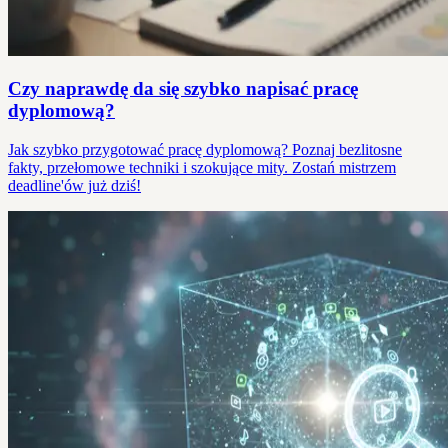
Czy naprawdę da się szybko napisać pracę
dyplomową?
Jak szybko przygotować pracę dyplomową? Poznaj bezlitosne
fakty, przełomowe techniki i szokujące mity. Zostań mistrzem
deadline'ów już dziś!