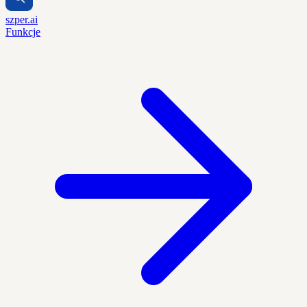
szper.ai
Funkcje