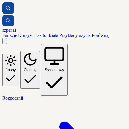
szper.ai
Funkcje
Korzyści
Jak to działa
Przykłady użycia
Porównaj
Jasny
Ciemny
Systemowy
Rozpocznij