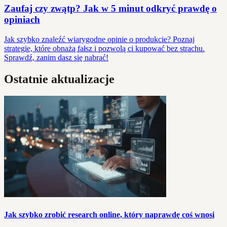
Zaufaj czy zwątp? Jak w 5 minut odkryć prawdę o
opiniach
Jak szybko znaleźć wiarygodne opinie o produkcie? Poznaj
strategie, które obnażą fałsz i pozwolą ci kupować bez strachu.
Sprawdź, zanim dasz się nabrać!
Ostatnie aktualizacje
Jak szybko zrobić research online, który naprawdę coś wnosi