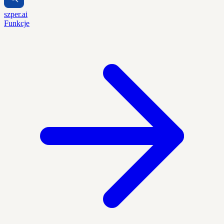
szper.ai
Funkcje