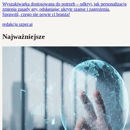
Wyszukiwarka dostosowana do potrzeb – odkryj, jak personalizacja
zmienia zasady gry, odsłaniając ukryte szanse i zagrożenia.
Sprawdź, czego nie powie ci branża!
redakcja
szper.ai
Najważniejsze