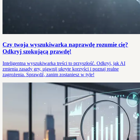
Czy twoja wyszukiwarka naprawdę rozumie cię?
Odkryj szokującą prawdę!
Inteligentna wyszukiwarka treści to przyszłość. Odkryj, jak AI
zmienia zasady gry, ujawnij ukryte korzyści i poznaj realne
zagrożenia. Sprawdź, zanim zostaniesz w tyle!