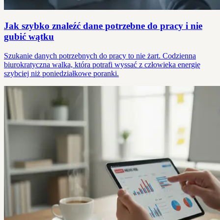
Jak szybko znaleźć dane potrzebne do pracy i nie
gubić wątku
Szukanie danych potrzebnych do pracy to nie żart. Codzienna
biurokratyczna walka, która potrafi wyssać z człowieka energię
szybciej niż poniedziałkowe poranki.