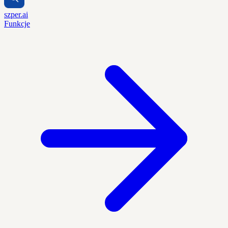
szper.ai
Funkcje