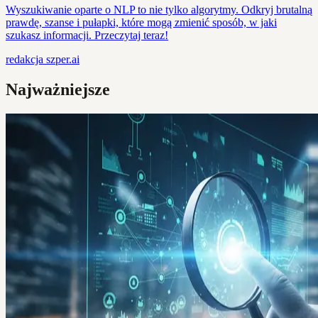
Wyszukiwanie oparte o NLP to nie tylko algorytmy. Odkryj brutalną
prawdę, szanse i pułapki, które mogą zmienić sposób, w jaki
szukasz informacji. Przeczytaj teraz!
redakcja
szper.ai
Najważniejsze