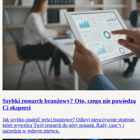
Szybki research branżowy? Oto, czego nie powiedzą
Ci eksperci
Jak szybko znaleźć treści branżowe? Odkryj nieoczywiste strategie,
które wywrócą Twój research do góry nogami. Rady, case’y i
narzędzia w jednym miejscu.