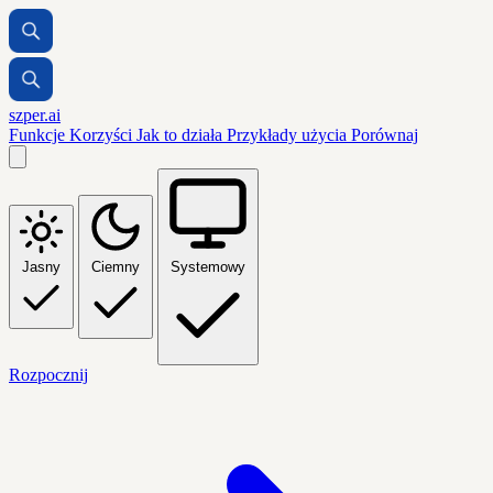
szper.ai
Funkcje
Korzyści
Jak to działa
Przykłady użycia
Porównaj
Jasny
Ciemny
Systemowy
Rozpocznij