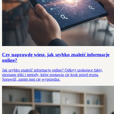
Czy naprawdę wiesz, jak szybko znaleźć informacje
online?
Jak szybko znaleźć informacje online? Odkryj szokujące fakty,
nieznane triki i metody, które postawią cię krok przed resztą.
Sprawdź, zanim inni cię wyprzedzą.