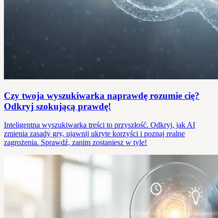
Czy twoja wyszukiwarka naprawdę rozumie cię?
Odkryj szokującą prawdę!
Inteligentna wyszukiwarka treści to przyszłość. Odkryj, jak AI
zmienia zasady gry, ujawnij ukryte korzyści i poznaj realne
zagrożenia. Sprawdź, zanim zostaniesz w tyle!