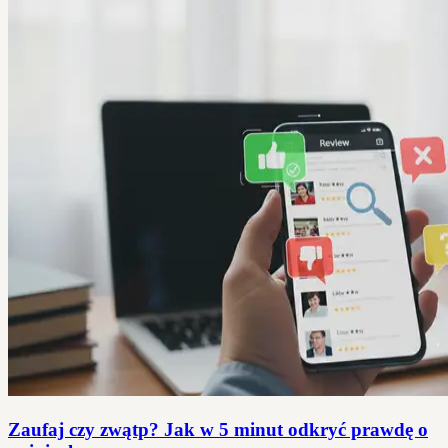
Zaufaj czy zwątp? Jak w 5 minut odkryć prawdę o