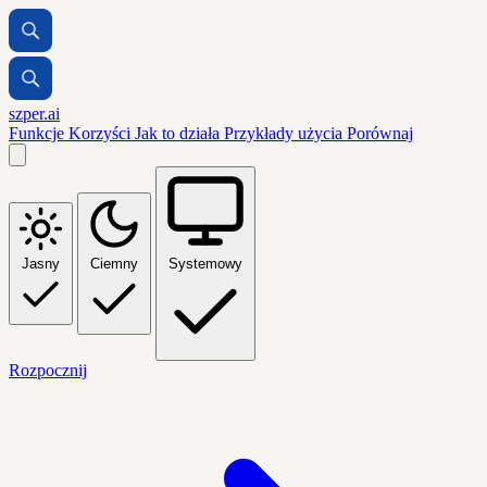
szper.ai
Funkcje
Korzyści
Jak to działa
Przykłady użycia
Porównaj
Jasny
Ciemny
Systemowy
Rozpocznij