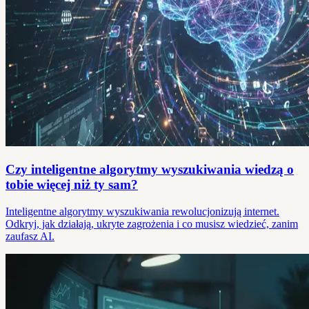
Czy inteligentne algorytmy wyszukiwania wiedzą o
tobie więcej niż ty sam?
Inteligentne algorytmy wyszukiwania rewolucjonizują internet.
Odkryj, jak działają, ukryte zagrożenia i co musisz wiedzieć, zanim
zaufasz AI.