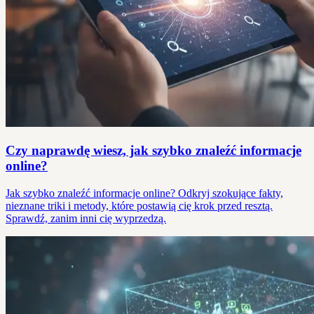
Czy naprawdę wiesz, jak szybko znaleźć informacje
online?
Jak szybko znaleźć informacje online? Odkryj szokujące fakty,
nieznane triki i metody, które postawią cię krok przed resztą.
Sprawdź, zanim inni cię wyprzedzą.