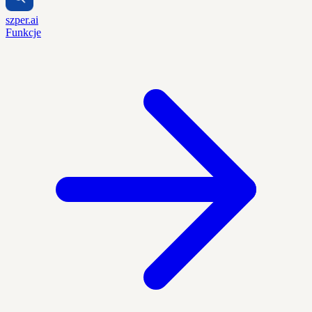
szper.ai
Funkcje