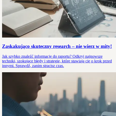
Zaskakująco skuteczny research – nie wierz w mity!
Jak szybko znaleźć informacje do raportu? Odkryj najnowsze
techniki, szokujące błędy i strategie, które stawiają cię o krok przed
innymi. Sprawdź, zanim stracisz czas.