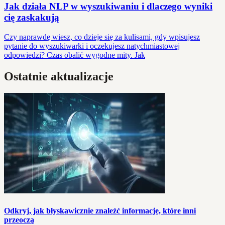
Jak działa NLP w wyszukiwaniu i dlaczego wyniki
cię zaskakują
Czy naprawdę wiesz, co dzieje się za kulisami, gdy wpisujesz
pytanie do wyszukiwarki i oczekujesz natychmiastowej
odpowiedzi? Czas obalić wygodne mity. Jak
Ostatnie aktualizacje
Odkryj, jak błyskawicznie znaleźć informacje, które inni
przeoczą