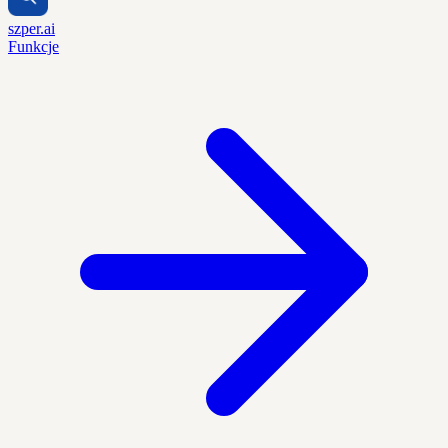
szper.ai
Funkcje