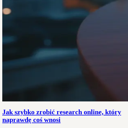
Jak szybko zrobić research online, który
naprawdę coś wnosi