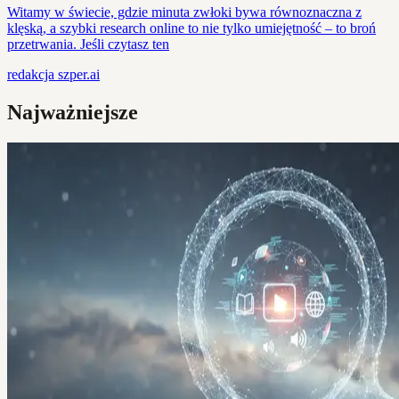
Witamy w świecie, gdzie minuta zwłoki bywa równoznaczna z
klęską, a szybki research online to nie tylko umiejętność – to broń
przetrwania. Jeśli czytasz ten
redakcja
szper.ai
Najważniejsze