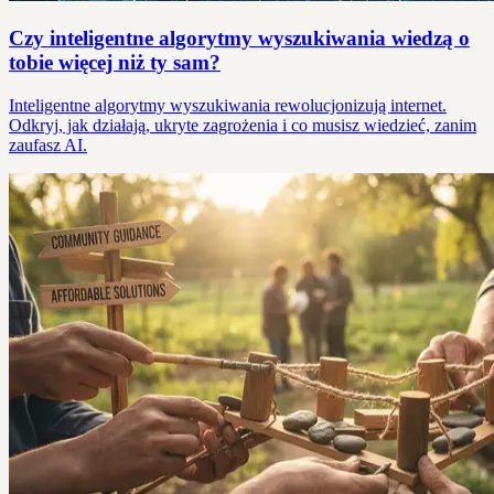
Czy inteligentne algorytmy wyszukiwania wiedzą o
tobie więcej niż ty sam?
Inteligentne algorytmy wyszukiwania rewolucjonizują internet.
Odkryj, jak działają, ukryte zagrożenia i co musisz wiedzieć, zanim
zaufasz AI.