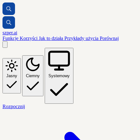
szper.ai
Funkcje
Korzyści
Jak to działa
Przykłady użycia
Porównaj
Jasny
Ciemny
Systemowy
Rozpocznij