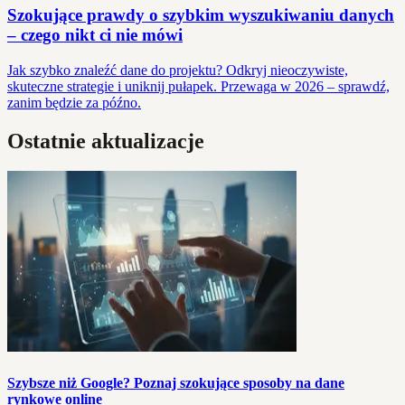
Szokujące prawdy o szybkim wyszukiwaniu danych
– czego nikt ci nie mówi
Jak szybko znaleźć dane do projektu? Odkryj nieoczywiste,
skuteczne strategie i uniknij pułapek. Przewaga w 2026 – sprawdź,
zanim będzie za późno.
Ostatnie aktualizacje
Szybsze niż Google? Poznaj szokujące sposoby na dane
rynkowe online