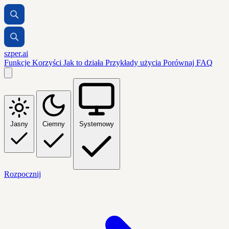
szper.ai
Funkcje
Korzyści
Jak to działa
Przykłady użycia
Porównaj
FAQ
Jasny
Ciemny
Systemowy
Rozpocznij