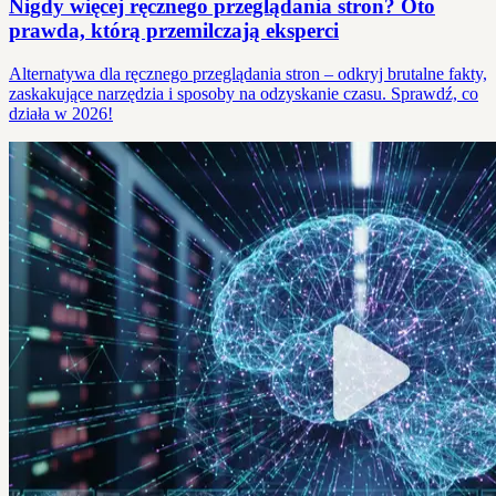
Nigdy więcej ręcznego przeglądania stron? Oto
prawda, którą przemilczają eksperci
Alternatywa dla ręcznego przeglądania stron – odkryj brutalne fakty,
zaskakujące narzędzia i sposoby na odzyskanie czasu. Sprawdź, co
działa w 2026!