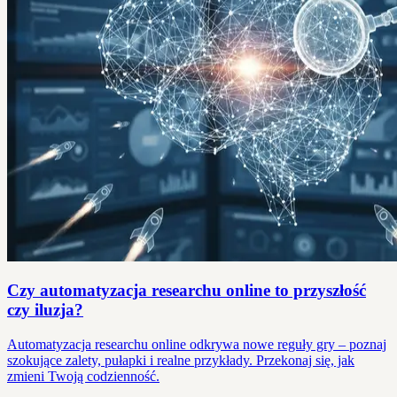
Czy automatyzacja researchu online to przyszłość
czy iluzja?
Automatyzacja researchu online odkrywa nowe reguły gry – poznaj
szokujące zalety, pułapki i realne przykłady. Przekonaj się, jak
zmieni Twoją codzienność.