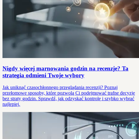
Nigdy więcej marnowania godzin na recenzje? Ta
strategia odmieni Twoje wybory
Jak uniknąć czasochłonnego przeglądania recenzji? Poznaj
przełomowe sposoby, które pozwolą Ci podejmować trafne decyzje
bez straty godzin. Sprawdź, jak odzyskać kontrolę i szybko wybrać
najlepiej.