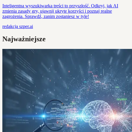
Inteligentna wyszukiwarka treści to przyszłość. Odkryj, jak AI
zmienia zasady gry, ujawnij ukryte korzyści i poznaj realne
zagrożenia. Sprawdź, zanim zostaniesz w tyle!
redakcja
szper.ai
Najważniejsze