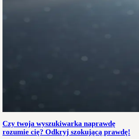
Czy twoja wyszukiwarka naprawdę
rozumie cię? Odkryj szokującą prawdę!