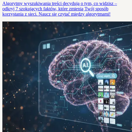
Algorytmy wyszukiwania treści decydują o tym, co widzisz –
odkryj 7 szokujących faktów, które zmienią Twój sposób
korzystania z sieci. Naucz się czytać między algorytmami!