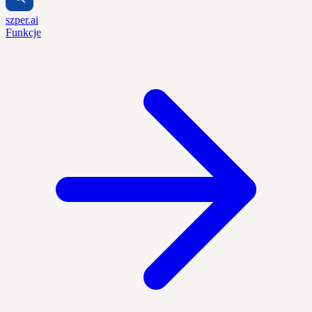
szper.ai
Funkcje