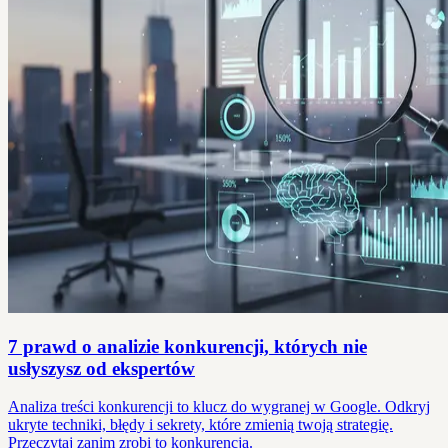
7 prawd o analizie konkurencji, których nie
usłyszysz od ekspertów
Analiza treści konkurencji to klucz do wygranej w Google. Odkryj
ukryte techniki, błędy i sekrety, które zmienią twoją strategię.
Przeczytaj zanim zrobi to konkurencja.