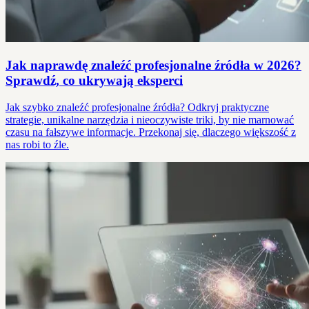
Jak naprawdę znaleźć profesjonalne źródła w 2026?
Sprawdź, co ukrywają eksperci
Jak szybko znaleźć profesjonalne źródła? Odkryj praktyczne
strategie, unikalne narzędzia i nieoczywiste triki, by nie marnować
czasu na fałszywe informacje. Przekonaj się, dlaczego większość z
nas robi to źle.