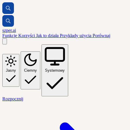
szper.ai
Funkcje
Korzyści
Jak to działa
Przykłady użycia
Porównaj
Jasny
Ciemny
Systemowy
Rozpocznij