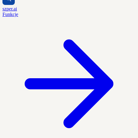
szper.ai
Funkcje