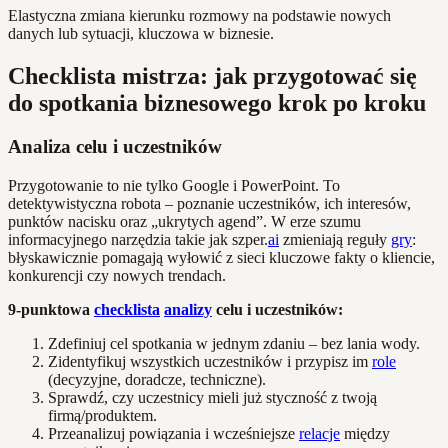
Elastyczna zmiana kierunku rozmowy na podstawie nowych
danych lub sytuacji, kluczowa w biznesie.
Checklista mistrza: jak przygotować się
do spotkania biznesowego krok po kroku
Analiza celu i uczestników
Przygotowanie to nie tylko Google i PowerPoint. To
detektywistyczna robota – poznanie uczestników, ich interesów,
punktów nacisku oraz „ukrytych agend”. W erze szumu
informacyjnego narzędzia takie jak szper.
ai
zmieniają reguły
gry
:
błyskawicznie pomagają wyłowić z sieci kluczowe fakty o kliencie,
konkurencji czy nowych trendach.
9-punktowa
checklista
analizy
celu i uczestników:
Zdefiniuj cel spotkania w jednym zdaniu – bez lania wody.
Zidentyfikuj wszystkich uczestników i przypisz im
role
(decyzyjne, doradcze, techniczne).
Sprawdź, czy uczestnicy mieli już styczność z twoją
firmą/produktem.
Przeanalizuj powiązania i wcześniejsze
relacje
między