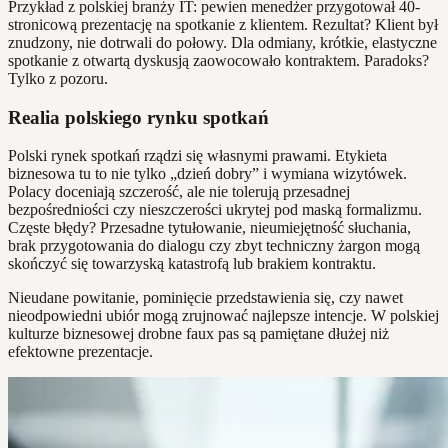
Przykład z polskiej branży IT: pewien menedżer przygotował 40-
stronicową prezentację na spotkanie z klientem. Rezultat? Klient był
znudzony, nie dotrwali do połowy. Dla odmiany, krótkie, elastyczne
spotkanie z otwartą dyskusją zaowocowało kontraktem. Paradoks?
Tylko z pozoru.
Realia polskiego rynku spotkań
Polski rynek spotkań rządzi się własnymi prawami. Etykieta
biznesowa tu to nie tylko „dzień dobry” i wymiana wizytówek.
Polacy doceniają szczerość, ale nie tolerują przesadnej
bezpośredniości czy nieszczerości ukrytej pod maską formalizmu.
Częste błędy? Przesadne tytułowanie, nieumiejętność słuchania,
brak przygotowania do dialogu czy zbyt techniczny żargon mogą
skończyć się towarzyską katastrofą lub brakiem kontraktu.
Nieudane powitanie, pominięcie przedstawienia się, czy nawet
nieodpowiedni ubiór mogą zrujnować najlepsze intencje. W polskiej
kulturze biznesowej drobne faux pas są pamiętane dłużej niż
efektowne prezentacje.