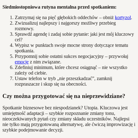
Siedmiostopniowa rutyna mentalna przed spotkaniem:
Zatrzymaj się na pięć głębokich oddechów – obniż
kortyzol
.
Zwizualizuj najlepszy i najgorszy możliwy przebieg
rozmowy.
Sprawdź agendę i zadaj sobie pytanie: jaki jest mój kluczowy
cel?
Wypisz w punktach swoje mocne strony dotyczące tematu
spotkania.
Przypomnij sobie ostatni sukces negocjacyjny – przywołaj
emocje
z nim związane.
Zdefiniuj minimum, które chcesz osiągnąć – nie wszystko
zależy od ciebie.
Ustaw telefon w tryb „nie przeszkadzać”, zamknij
rozpraszacze i skup się na obecności.
Czy można przygotować się na nieprzewidziane?
Spotkanie biznesowe bez niespodzianek? Utopia. Kluczowa jest
umiejętność adaptacji – szybkie rozpoznanie zmiany tonu,
nieoczekiwanych pytań czy zmiany składu uczestników. Najlepsi
nie tylko mają przygotowaną alternatywę, ale ćwiczą improwizację i
szybkie podejmowanie decyzji.