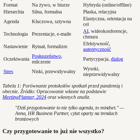
Format
Na żywo, w biurze
Hybryda (online/offline)
Hierarchia
Silna, formalna
Płaska, relacyjna
Elastyczna, orientacja na
Agenda
Kluczowa, sztywna
cel
AI
, wideokonferencje,
Technologia
Prezentacje, e-maile
chmura
Efektywność,
Nastawienie
Rytuał, formalizm
autentyczność
Posłuszeństwo
,
Oczekiwania
Partycypacja,
dialog
milczenie
Wysoki,
Stres
Niski, przewidywalny
nieprzewidywalny
Tabela 1: Porównanie protokołów spotkań przed pandemią i
obecnie. Źródło: Opracowanie własne na podstawie
MeetingPlanner, 2024
oraz własnych analiz.
"Dziś przygotowanie to nie tylko agenda, to mindset." —
Anna, HR Business Partner, cytat oparty na trendach
branżowych
Czy przygotowanie to już nie wszystko?