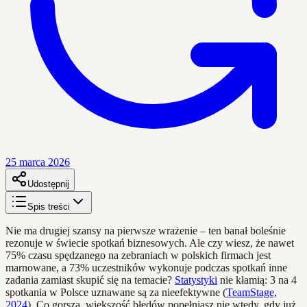
25 marca 2026
Udostępnij
Spis treści
Nie ma drugiej szansy na pierwsze wrażenie – ten banał boleśnie
rezonuje w świecie spotkań biznesowych. Ale czy wiesz, że nawet
75% czasu spędzanego na zebraniach w polskich firmach jest
marnowane, a 73% uczestników wykonuje podczas spotkań inne
zadania zamiast skupić się na temacie?
Statystyki
nie kłamią: 3 na 4
spotkania w Polsce uznawane są za nieefektywne (
TeamStage,
2024
). Co gorsza, większość błędów popełniasz nie wtedy, gdy już