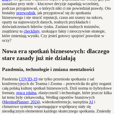
zasiadasz przy stole – kluczowe decyzje zapadają wcześniej,
podczas przygotowań, o których nikt ci nie powiedział prawdy. Oto
brutalny
przewodnik
, jak przygotować się do spotkania
biznesowego i nie stracić reputacji, czasu ani szansy na sukces,
oparty na najnowszych danych, realnych przykładach i
doświadczeniach liderów rynku. Zamiast nudnych truizmów,
znajdziesz tu
checklisty
, szokujące fakty i nieoczywiste strategie,
które zmieniają wyniki. Czy jesteś gotowy spojrzeć prawdzie w
oczy?
Nowa era spotkań biznesowych: dlaczego
stare zasady już nie działają
Pandemia, technologie i zmiana mentalności
Pandemia
COVID-19
nie tylko przeniosła spotkania z sal
konferencyjnych do Teamsa i Zooma – przewróciła do góry nogami
całą polską kulturę spotkań biznesowych. Dziś norma to hybrydowe
formaty,
praca zdalna
, elastyczność i technologie, które jeszcze kilka
lat temu były ciekawostką. Według raportów branżowych
(
MeetingPlanner, 2024
), wideokonferencje, narzędzia
AI
i
chmurowe systemy wspomagające współpracę stały się
nieodłącznym elementem każdego skutecznego spotkania. Zmieniły