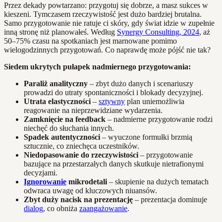
Przez dekady powtarzano: przygotuj się dobrze, a masz sukces w
kieszeni. Tymczasem rzeczywistość jest dużo bardziej brutalna.
Samo przygotowanie nie ratuje ci skóry, gdy świat idzie w zupełnie
inną stronę niż planowałeś. Według
Synergy Consulting, 2024
, aż
50–75% czasu na spotkaniach jest marnowane pomimo
wielogodzinnych przygotowań. Co naprawdę może pójść nie tak?
Siedem ukrytych pułapek nadmiernego przygotowania:
Paraliż analityczny
– zbyt dużo danych i scenariuszy
prowadzi do utraty spontaniczności i blokady decyzyjnej.
Utrata elastyczności
–
sztywny
plan uniemożliwia
reagowanie na nieprzewidziane wydarzenia.
Zamknięcie na feedback
– nadmierne przygotowanie rodzi
niechęć do słuchania innych.
Spadek autentyczności
– wyuczone formułki brzmią
sztucznie, co zniechęca uczestników.
Niedopasowanie do rzeczywistości
– przygotowanie
bazujące na przestarzałych danych skutkuje nietrafionymi
decyzjami.
Ignorowanie
mikrodetali
– skupienie na dużych tematach
odwraca uwagę od kluczowych niuansów.
Zbyt duży nacisk na prezentację
– prezentacja dominuje
dialog
, co obniża
zaangażowanie
.