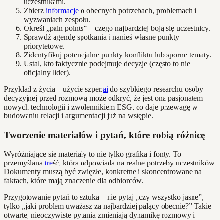
uczestnikami.
Zbierz
informacje
o obecnych potrzebach, problemach i
wyzwaniach zespołu.
Określ „pain points” – czego najbardziej boją się uczestnicy.
Sprawdź agendę spotkania i nanieś własne punkty
priorytetowe.
Zidentyfikuj potencjalne punkty konfliktu lub sporne tematy.
Ustal, kto faktycznie podejmuje decyzje (często to nie
oficjalny lider).
Przykład z życia – użycie szper.
ai
do szybkiego researchu osoby
decyzyjnej przed rozmową może odkryć, że jest ona pasjonatem
nowych technologii i zwolennikiem ESG, co daje przewagę w
budowaniu relacji i argumentacji już na wstępie.
Tworzenie materiałów i pytań, które robią różnicę
Wyróżniające się materiały to nie tylko grafika i fonty. To
przemyślana
tre
ść, która odpowiada na realne potrzeby uczestników.
Dokumenty muszą być zwięzłe, konkretne i skoncentrowane na
faktach, które mają znaczenie dla odbiorców.
Przygotowanie pytań to sztuka – nie pytaj „czy wszystko jasne”,
tylko „jaki problem uważasz za najbardziej palący obecnie?” Takie
otwarte, nieoczywiste pytania zmieniają dynamikę rozmowy i