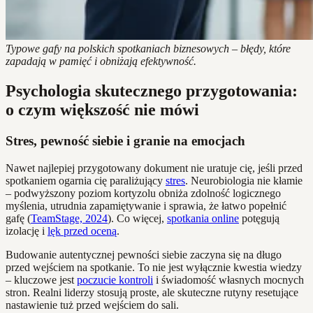
Typowe gafy na polskich spotkaniach biznesowych – błędy, które
zapadają w pamięć i obniżają efektywność.
Psychologia skutecznego przygotowania:
o czym większość nie mówi
Stres, pewność siebie i granie na emocjach
Nawet najlepiej przygotowany dokument nie uratuje cię, jeśli przed
spotkaniem ogarnia cię paraliżujący
stres
. Neurobiologia nie kłamie
– podwyższony poziom kortyzolu obniża zdolność logicznego
myślenia, utrudnia zapamiętywanie i sprawia, że łatwo popełnić
gafę (
TeamStage, 2024
). Co więcej,
spotkania online
potęgują
izolację i
lęk przed oceną
.
Budowanie autentycznej pewności siebie zaczyna się na długo
przed wejściem na spotkanie. To nie jest wyłącznie kwestia wiedzy
– kluczowe jest
poczucie kontroli
i świadomość własnych mocnych
stron. Realni liderzy stosują proste, ale skuteczne rutyny resetujące
nastawienie tuż przed wejściem do sali.