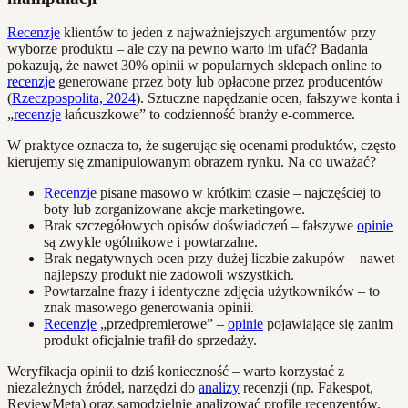
Recenzje
klientów to jeden z najważniejszych argumentów przy
wyborze produktu – ale czy na pewno warto im ufać? Badania
pokazują, że nawet 30% opinii w popularnych sklepach online to
recenzje
generowane przez boty lub opłacone przez producentów
(
Rzeczpospolita, 2024
). Sztuczne napędzanie ocen, fałszywe konta i
„
recenzje
łańcuszkowe” to codzienność branży e-commerce.
W praktyce oznacza to, że sugerując się ocenami produktów, często
kierujemy się zmanipulowanym obrazem rynku. Na co uważać?
Recenzje
pisane masowo w krótkim czasie – najczęściej to
boty lub zorganizowane akcje marketingowe.
Brak szczegółowych opisów doświadczeń – fałszywe
opinie
są zwykle ogólnikowe i powtarzalne.
Brak negatywnych ocen przy dużej liczbie zakupów – nawet
najlepszy produkt nie zadowoli wszystkich.
Powtarzalne frazy i identyczne zdjęcia użytkowników – to
znak masowego generowania opinii.
Recenzje
„przedpremierowe” –
opinie
pojawiające się zanim
produkt oficjalnie trafił do sprzedaży.
Weryfikacja opinii to dziś konieczność – warto korzystać z
niezależnych źródeł, narzędzi do
analizy
recenzji (np. Fakespot,
ReviewMeta) oraz samodzielnie analizować profile recenzentów.