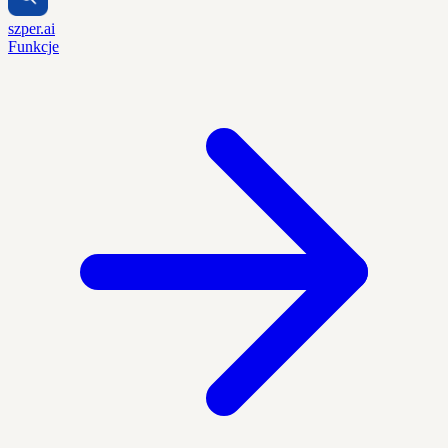
szper.ai
Funkcje