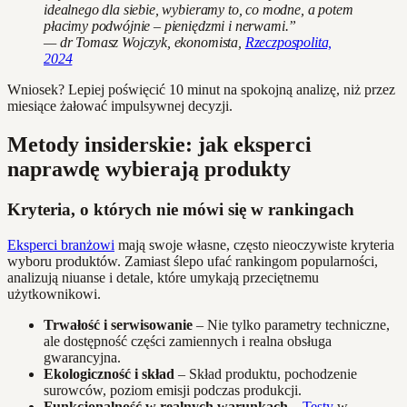
idealnego dla siebie, wybieramy to, co modne, a potem
płacimy podwójnie – pieniędzmi i nerwami.”
— dr Tomasz Wojczyk, ekonomista,
Rzeczpospolita,
2024
Wniosek? Lepiej poświęcić 10 minut na spokojną analizę, niż przez
miesiące żałować impulsywnej decyzji.
Metody insiderskie: jak eksperci
naprawdę wybierają produkty
Kryteria, o których nie mówi się w rankingach
Eksperci branżowi
mają swoje własne, często nieoczywiste kryteria
wyboru produktów. Zamiast ślepo ufać rankingom popularności,
analizują niuanse i detale, które umykają przeciętnemu
użytkownikowi.
Trwałość i serwisowanie
– Nie tylko parametry techniczne,
ale dostępność części zamiennych i realna obsługa
gwarancyjna.
Ekologiczność i skład
– Skład produktu, pochodzenie
surowców, poziom emisji podczas produkcji.
Funkcjonalność w realnych warunkach
–
Testy
w