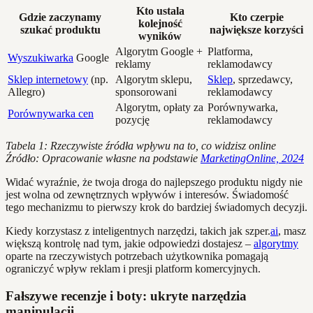
Kto ustala
Gdzie zaczynamy
Kto czerpie
kolejność
szukać produktu
największe korzyści
wyników
Algorytm Google +
Platforma,
Wyszukiwarka
Google
reklamy
reklamodawcy
Sklep internetowy
(np.
Algorytm sklepu,
Sklep
, sprzedawcy,
Allegro)
sponsorowani
reklamodawcy
Algorytm, opłaty za
Porównywarka,
Porównywarka cen
pozycję
reklamodawcy
Tabela 1: Rzeczywiste źródła wpływu na to, co widzisz online
Źródło: Opracowanie własne na podstawie
MarketingOnline, 2024
Widać wyraźnie, że twoja droga do najlepszego produktu nigdy nie
jest wolna od zewnętrznych wpływów i interesów. Świadomość
tego mechanizmu to pierwszy krok do bardziej świadomych decyzji.
Kiedy korzystasz z inteligentnych narzędzi, takich jak szper.
ai
, masz
większą kontrolę nad tym, jakie odpowiedzi dostajesz –
algorytmy
oparte na rzeczywistych potrzebach użytkownika pomagają
ograniczyć wpływ reklam i presji platform komercyjnych.
Fałszywe recenzje i boty: ukryte narzędzia
manipulacji