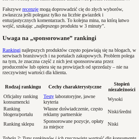
Fałszywe
recenzje
mogą doprowadzić cię do złych wyborów,
zwłaszcza jeśli polegasz tylko na liczbie gwiazdek i
entuzjastycznych komentarzach. To kolejna mina, na którą łatwo
wejść, szukając „najlepszego produktu w 3 minuty”.
Uwaga na „sponsorowane” rankingi
Rankingi
najlepszych produktów często pojawiają się na blogach, w
serwisach branżowych i na portalach zakupowych. Problem polega
na tym, że znaczna część z nich jest sponsorowana przez
producentów lub opiera się na prowizjach od sprzedaży – nie na
rzeczywistej wartości dla klienta.
Stopień
Rodzaj rankingu
Cechy charakterystyczne
niezależności
Oficjalny ranking
Testy
laboratoryjne, jawne
Wysoki
konsumencki
kryteria
Ranking
Własne doświadczenie, często
Niski/średni
blogera/portalu
reklamy partnerskie
Sponsorowane pozycje, opłaty
Ranking sklepu
Niski
za miejsce
Tabela 2: Typy rankingów i ich rzeczywista wartość dla konsumenta