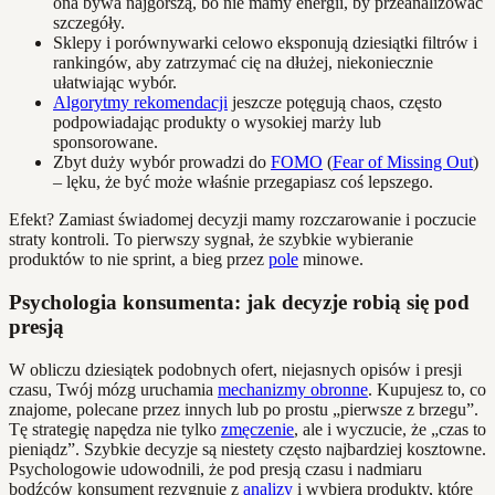
ona bywa najgorszą, bo nie mamy energii, by przeanalizować
szczegóły.
Sklepy i porównywarki celowo eksponują dziesiątki filtrów i
rankingów, aby zatrzymać cię na dłużej, niekoniecznie
ułatwiając wybór.
Algorytmy rekomendacji
jeszcze potęgują chaos, często
podpowiadając produkty o wysokiej marży lub
sponsorowane.
Zbyt duży wybór prowadzi do
FOMO
(
Fear of Missing Out
)
– lęku, że być może właśnie przegapiasz coś lepszego.
Efekt? Zamiast świadomej decyzji mamy rozczarowanie i poczucie
straty kontroli. To pierwszy sygnał, że szybkie wybieranie
produktów to nie sprint, a bieg przez
pole
minowe.
Psychologia konsumenta: jak decyzje robią się pod
presją
W obliczu dziesiątek podobnych ofert, niejasnych opisów i presji
czasu, Twój mózg uruchamia
mechanizmy obronne
. Kupujesz to, co
znajome, polecane przez innych lub po prostu „pierwsze z brzegu”.
Tę strategię napędza nie tylko
zmęczenie
, ale i wyczucie, że „czas to
pieniądz”. Szybkie decyzje są niestety często najbardziej kosztowne.
Psychologowie udowodnili, że pod presją czasu i nadmiaru
bodźców konsument rezygnuje z
analizy
i wybiera produkty, które