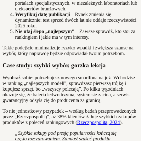
portalach specjalistycznych, w niezależnych laboratoriach lub
u ekspertów branżowych.
Weryfikuj datę publikacji
– Rynek zmienia się
dynamicznie; test sprzed dwóch lat nie oddaje rzeczywistości
2025 roku.
Nie ufaj ślepo „najlepszym”
– Zawsze sprawdź, kto stoi za
rankingiem i jakie ma w tym interesy.
Takie podejście minimalizuje ryzyko wpadki i zwiększa szanse na
wybór, który naprawdę będzie odpowiadał twoim potrzebom.
Case study: szybki wybór, gorzka lekcja
Wyobraź sobie: potrzebujesz nowego smartfona na już. Wchodzisz
w ranking „najlepszych modeli”, sprawdzasz pierwszą trójkę i
kupujesz sprzęt, bo „wszyscy polecają”. Po kilku tygodniach
okazuje się, że bateria ledwo trzyma, system się zacina, a serwis
gwarancyjny odsyła cię do producenta za granicą.
To nie jednostkowy przypadek – według badań przeprowadzonych
przez „Rzeczpospolitą”, aż 38% klientów żałuje szybkich zakupów
produktów z poleceń rankingowych (
Rzeczpospolita, 2024
).
„Szybkie zakupy pod presją popularności kończą się
często rozczarowaniem. Zamiast szukać produktu