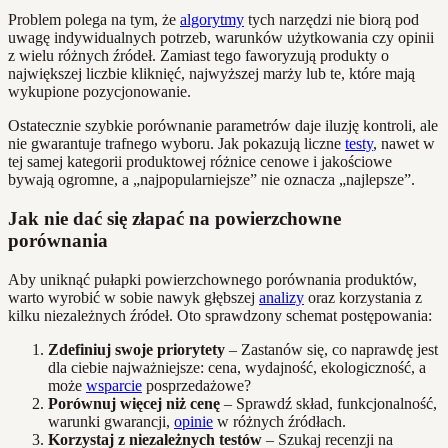
Problem polega na tym, że
algorytmy
tych narzędzi nie biorą pod
uwagę indywidualnych potrzeb, warunków użytkowania czy opinii
z wielu różnych źródeł. Zamiast tego faworyzują produkty o
największej liczbie kliknięć, najwyższej marży lub te, które mają
wykupione pozycjonowanie.
Ostatecznie szybkie porównanie parametrów daje iluzję kontroli, ale
nie gwarantuje trafnego wyboru. Jak pokazują liczne
testy
, nawet w
tej samej kategorii produktowej różnice cenowe i jakościowe
bywają ogromne, a „najpopularniejsze” nie oznacza „najlepsze”.
Jak nie dać się złapać na powierzchowne
porównania
Aby uniknąć pułapki powierzchownego porównania produktów,
warto wyrobić w sobie nawyk głębszej
analizy
oraz korzystania z
kilku niezależnych źródeł. Oto sprawdzony schemat postępowania:
Zdefiniuj swoje priorytety
– Zastanów się, co naprawdę jest
dla ciebie najważniejsze: cena, wydajność, ekologiczność, a
może
wsparcie
posprzedażowe?
Porównuj więcej niż cenę
– Sprawdź skład, funkcjonalność,
warunki gwarancji,
opinie
w różnych źródłach.
Korzystaj z niezależnych testów
– Szukaj recenzji na