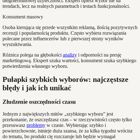
długoterminowej użyteczności. Ekspert opiera wybór nie na
trendach, lecz na realnych parametrach i testach funkcjonalności.
Konsument masowy
Osoba kierująca się przede wszystkim reklamą, ilością pozytywnych
recenzji i popularnością produktu. Często wybiera rozwiązania
polecane przez influencerów lub z pierwszej strony wyników
wyszukiwania.
Różnica polega na głębokości
analizy
i odporności na presję
marketingową. Ekspert szuka wartości, konsument szuka szybkiego
potwierdzenia własnego wyboru.
Pułapki szybkich wyborów: najczęstsze
błędy i jak ich unikać
Złudzenie oszczędności czasu
Jednym z największych mitów „szybkiego wyboru” jest
przekonanie, że oszczędzasz czas – w rzeczywistości często tylko
przesuwasz
problemy
w czasie. Wybierając szybko i
powierzchownie, istnieje duża szansa, że za kilka tygodni wrócisz
do tematu, bo produkt cię rozczaruje lub będzie wymagał