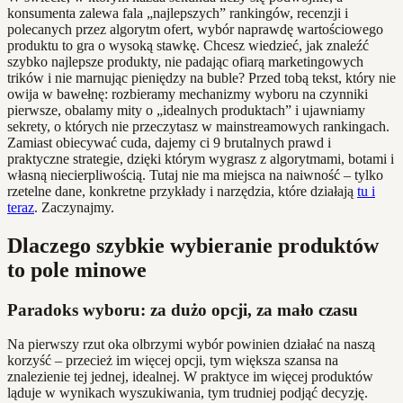
konsumenta zalewa fala „najlepszych” rankingów, recenzji i
polecanych przez algorytm ofert, wybór naprawdę wartościowego
produktu to gra o wysoką stawkę. Chcesz wiedzieć, jak znaleźć
szybko najlepsze produkty, nie padając ofiarą marketingowych
trików i nie marnując pieniędzy na buble? Przed tobą tekst, który nie
owija w bawełnę: rozbieramy mechanizmy wyboru na czynniki
pierwsze, obalamy mity o „idealnych produktach” i ujawniamy
sekrety, o których nie przeczytasz w mainstreamowych rankingach.
Zamiast obiecywać cuda, dajemy ci 9 brutalnych prawd i
praktyczne strategie, dzięki którym wygrasz z algorytmami, botami i
własną niecierpliwością. Tutaj nie ma miejsca na naiwność – tylko
rzetelne dane, konkretne przykłady i narzędzia, które działają
tu i
teraz
. Zaczynajmy.
Dlaczego szybkie wybieranie produktów
to pole minowe
Paradoks wyboru: za dużo opcji, za mało czasu
Na pierwszy rzut oka olbrzymi wybór powinien działać na naszą
korzyść – przecież im więcej opcji, tym większa szansa na
znalezienie tej jednej, idealnej. W praktyce im więcej produktów
ląduje w wynikach wyszukiwania, tym trudniej podjąć decyzję.