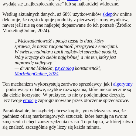
wydają się „najbezpieczniejsze” lub są najbardziej widoczne.
Według aktualnych danych, aż 68% użytkowników
sklep
ów online
deklaruje, że często kupuje produkty z pierwszej strony wyników,
nawet jeśli nie są one najlepiej dopasowane do ich potrzeb (Źródło:
MarketingOnline, 2024).
„Wielozadaniowość i presja czasu to duet, który
sprawia, że nasza racjonalność przegrywa z emocjami.
W świecie nadmiaru opcji najłatwiej sprzedać produkt,
który krzyczy do ciebie najgłośniej, a nie ten, który jest
naprawdę najlepszy.”
— dr Anna Małecka,
psycholog
konsumencki,
MarketingOnline, 2024
Ten mechanizm wykorzystują zarówno sprzedawcy, jak i
algorytmy
– podsuwając ci łatwe, szybkie rozwiązania, które niekoniecznie są
dla ciebie korzystne. W praktyce, to nie ty podejmujesz decyzję,
lecz twoje
emocje
zaprogramowane przez otoczenie sprzedażowe.
Paradoksalnie, im szybciej chcesz kupić, tym większa szansa, że
padniesz ofiarą marketingowych sztuczek, które bazują na twoim
zmęczeniu i chęci zaoszczędzenia czasu. To pułapka, w której łatwo
się znaleźć, szczególnie gdy liczy się każda minuta.