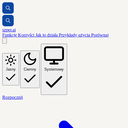
szper.ai
Funkcje
Korzyści
Jak to działa
Przykłady użycia
Porównaj
Jasny
Ciemny
Systemowy
Rozpocznij