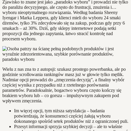
Zjawisko to znane jest jako „paradoks wyboru” i prowadzi nie tylko
do paraliżu decyzyjnego, ale często do frustracji, znużenia i…
wyboru nieoptymalnego rozwiązania. Według badania Sheeny
Iyengar i Marka Leppera, gdy klienci mieli do wyboru 24 smaki
dżemów, tylko 3% zdecydowało się na zakup, podczas gdy przy 6
smakach – aż 30%. Dziś, gdy sklepy internetowe podają setki
propozycji dla jednego zapytania, łatwo stracić kontrolę nad
procesem wyboru.
Wielu z nas zna to z autopsji: szukasz prostego powerbanka, ale po
godzinie scrollowania rankingów masz już w głowie tylko mętlik.
Nadmiar opcji prowadzi do „zmęczenia decyzją”, a finalny wybór
częściej wynika z przypadku niż z rzetelnego porównania
parametrów. Paradoksalnie, bogactwo wyboru często kończy się
brakiem wyboru lub – co gorsza – impulsywnym zakupem pod
wpływem zmęczenia.
Im więcej opcji, tym niższa satysfakcja – badania
potwierdzają, że konsumenci częściej żałują wyboru
dokonanego spośród setek produktów niż z ograniczonej puli.
Przesyt informacji sprzyja szybkiej decyzji – ale to właśnie