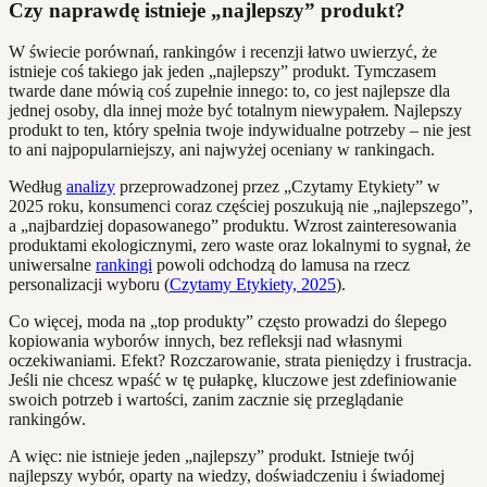
Czy naprawdę istnieje „najlepszy” produkt?
W świecie porównań, rankingów i recenzji łatwo uwierzyć, że
istnieje coś takiego jak jeden „najlepszy” produkt. Tymczasem
twarde dane mówią coś zupełnie innego: to, co jest najlepsze dla
jednej osoby, dla innej może być totalnym niewypałem. Najlepszy
produkt to ten, który spełnia twoje indywidualne potrzeby – nie jest
to ani najpopularniejszy, ani najwyżej oceniany w rankingach.
Według
analizy
przeprowadzonej przez „Czytamy Etykiety” w
2025 roku, konsumenci coraz częściej poszukują nie „najlepszego”,
a „najbardziej dopasowanego” produktu. Wzrost zainteresowania
produktami ekologicznymi, zero waste oraz lokalnymi to sygnał, że
uniwersalne
rankingi
powoli odchodzą do lamusa na rzecz
personalizacji wyboru (
Czytamy Etykiety, 2025
).
Co więcej, moda na „top produkty” często prowadzi do ślepego
kopiowania wyborów innych, bez refleksji nad własnymi
oczekiwaniami. Efekt? Rozczarowanie, strata pieniędzy i frustracja.
Jeśli nie chcesz wpaść w tę pułapkę, kluczowe jest zdefiniowanie
swoich potrzeb i wartości, zanim zacznie się przeglądanie
rankingów.
A więc: nie istnieje jeden „najlepszy” produkt. Istnieje twój
najlepszy wybór, oparty na wiedzy, doświadczeniu i świadomej