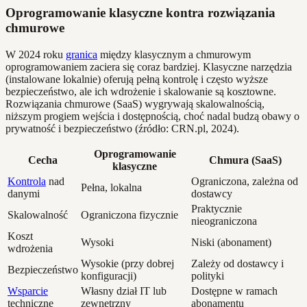
Oprogramowanie klasyczne kontra rozwiązania
chmurowe
W 2024 roku
granica
między klasycznym a chmurowym
oprogramowaniem zaciera się coraz bardziej. Klasyczne narzędzia
(instalowane lokalnie) oferują pełną kontrolę i często wyższe
bezpieczeństwo, ale ich wdrożenie i skalowanie są kosztowne.
Rozwiązania chmurowe (SaaS) wygrywają skalowalnością,
niższym progiem wejścia i dostępnością, choć nadal budzą obawy o
prywatność i bezpieczeństwo (źródło: CRN.pl, 2024).
Oprogramowanie
Cecha
Chmura (SaaS)
klasyczne
Kontrola
nad
Ograniczona, zależna od
Pełna, lokalna
danymi
dostawcy
Praktycznie
Skalowalność
Ograniczona fizycznie
nieograniczona
Koszt
Wysoki
Niski (abonament)
wdrożenia
Wysokie (przy dobrej
Zależy od dostawcy i
Bezpieczeństwo
konfiguracji)
polityki
Wsparcie
Własny dział IT lub
Dostępne w ramach
techniczne
zewnętrzny
abonamentu