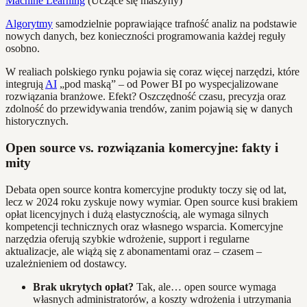
Machine Learning
(Uczące się maszyny)
Algorytmy
samodzielnie poprawiające trafność analiz na podstawie
nowych danych, bez konieczności programowania każdej reguły
osobno.
W realiach polskiego rynku pojawia się coraz więcej narzędzi, które
integrują
AI
„pod maską” – od Power BI po wyspecjalizowane
rozwiązania branżowe. Efekt? Oszczędność czasu, precyzja oraz
zdolność do przewidywania trendów, zanim pojawią się w danych
historycznych.
Open source vs. rozwiązania komercyjne: fakty i
mity
Debata open source kontra komercyjne produkty toczy się od lat,
lecz w 2024 roku zyskuje nowy wymiar. Open source kusi brakiem
opłat licencyjnych i dużą elastycznością, ale wymaga silnych
kompetencji technicznych oraz własnego wsparcia. Komercyjne
narzędzia oferują szybkie wdrożenie, support i regularne
aktualizacje, ale wiążą się z abonamentami oraz – czasem –
uzależnieniem od dostawcy.
Brak ukrytych opłat?
Tak, ale… open source wymaga
własnych administratorów, a koszty wdrożenia i utrzymania