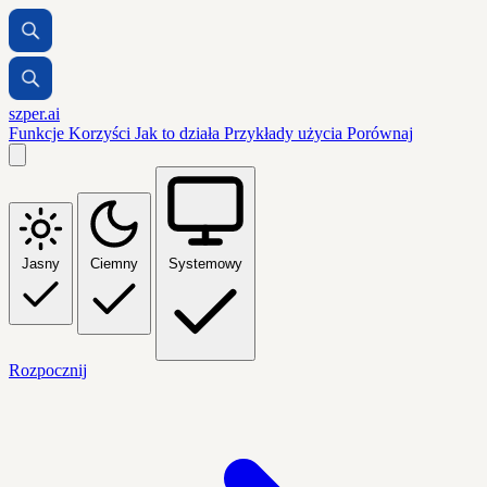
szper.ai
Funkcje
Korzyści
Jak to działa
Przykłady użycia
Porównaj
Jasny
Ciemny
Systemowy
Rozpocznij