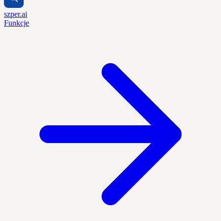
szper.ai
Funkcje