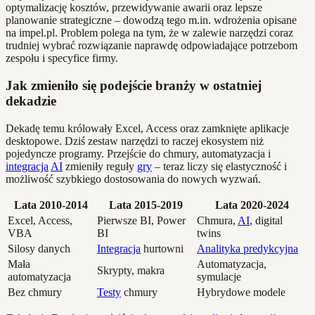
optymalizację kosztów, przewidywanie awarii oraz lepsze
planowanie strategiczne – dowodzą tego m.in. wdrożenia opisane
na impel.pl. Problem polega na tym, że w zalewie narzędzi coraz
trudniej wybrać rozwiązanie naprawdę odpowiadające potrzebom
zespołu i specyfice firmy.
Jak zmieniło się podejście branży w ostatniej
dekadzie
Dekadę temu królowały Excel, Access oraz zamknięte aplikacje
desktopowe. Dziś zestaw narzędzi to raczej ekosystem niż
pojedyncze programy. Przejście do chmury, automatyzacja i
integracja
AI
zmieniły reguły
gry
– teraz liczy się elastyczność i
możliwość szybkiego dostosowania do nowych wyzwań.
Lata 2010-2014
Lata 2015-2019
Lata 2020-2024
Excel, Access,
Pierwsze BI, Power
Chmura,
AI
, digital
VBA
BI
twins
Silosy danych
Integracja
hurtowni
Analityka predykcyjna
Mała
Automatyzacja,
Skrypty, makra
automatyzacja
symulacje
Bez chmury
Testy
chmury
Hybrydowe modele