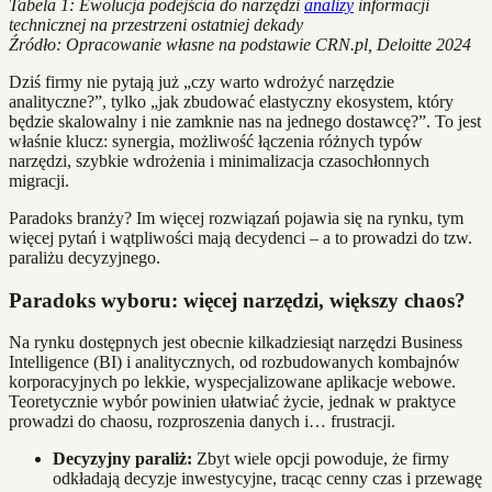
Tabela 1: Ewolucja podejścia do narzędzi
analizy
informacji
technicznej na przestrzeni ostatniej dekady
Źródło: Opracowanie własne na podstawie CRN.pl, Deloitte 2024
Dziś firmy nie pytają już „czy warto wdrożyć narzędzie
analityczne?”, tylko „jak zbudować elastyczny ekosystem, który
będzie skalowalny i nie zamknie nas na jednego dostawcę?”. To jest
właśnie klucz: synergia, możliwość łączenia różnych typów
narzędzi, szybkie wdrożenia i minimalizacja czasochłonnych
migracji.
Paradoks branży? Im więcej rozwiązań pojawia się na rynku, tym
więcej pytań i wątpliwości mają decydenci – a to prowadzi do tzw.
paraliżu decyzyjnego.
Paradoks wyboru: więcej narzędzi, większy chaos?
Na rynku dostępnych jest obecnie kilkadziesiąt narzędzi Business
Intelligence (BI) i analitycznych, od rozbudowanych kombajnów
korporacyjnych po lekkie, wyspecjalizowane aplikacje webowe.
Teoretycznie wybór powinien ułatwiać życie, jednak w praktyce
prowadzi do chaosu, rozproszenia danych i… frustracji.
Decyzyjny paraliż:
Zbyt wiele opcji powoduje, że firmy
odkładają decyzje inwestycyjne, tracąc cenny czas i przewagę