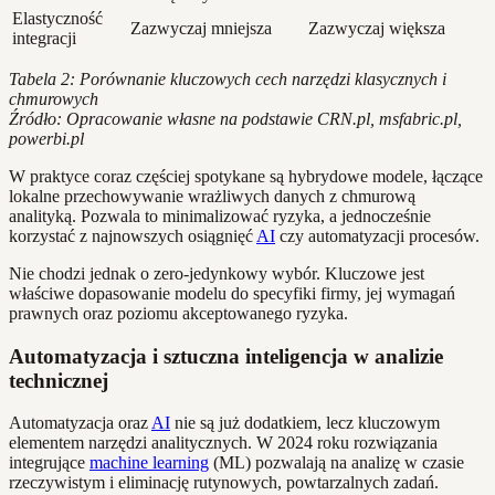
Elastyczność
Zazwyczaj mniejsza
Zazwyczaj większa
integracji
Tabela 2: Porównanie kluczowych cech narzędzi klasycznych i
chmurowych
Źródło: Opracowanie własne na podstawie CRN.pl, msfabric.pl,
powerbi.pl
W praktyce coraz częściej spotykane są hybrydowe modele, łączące
lokalne przechowywanie wrażliwych danych z chmurową
analityką. Pozwala to minimalizować ryzyka, a jednocześnie
korzystać z najnowszych osiągnięć
AI
czy automatyzacji procesów.
Nie chodzi jednak o zero-jedynkowy wybór. Kluczowe jest
właściwe dopasowanie modelu do specyfiki firmy, jej wymagań
prawnych oraz poziomu akceptowanego ryzyka.
Automatyzacja i sztuczna inteligencja w analizie
technicznej
Automatyzacja oraz
AI
nie są już dodatkiem, lecz kluczowym
elementem narzędzi analitycznych. W 2024 roku rozwiązania
integrujące
machine learning
(ML) pozwalają na analizę w czasie
rzeczywistym i eliminację rutynowych, powtarzalnych zadań.