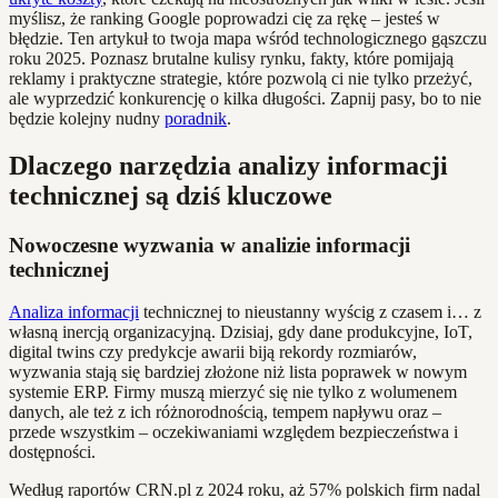
myślisz, że ranking Google poprowadzi cię za rękę – jesteś w
błędzie. Ten artykuł to twoja mapa wśród technologicznego gąszczu
roku 2025. Poznasz brutalne kulisy rynku, fakty, które pomijają
reklamy i praktyczne strategie, które pozwolą ci nie tylko przeżyć,
ale wyprzedzić konkurencję o kilka długości. Zapnij pasy, bo to nie
będzie kolejny nudny
poradnik
.
Dlaczego narzędzia analizy informacji
technicznej są dziś kluczowe
Nowoczesne wyzwania w analizie informacji
technicznej
Analiza informacji
technicznej to nieustanny wyścig z czasem i… z
własną inercją organizacyjną. Dzisiaj, gdy dane produkcyjne, IoT,
digital twins czy predykcje awarii biją rekordy rozmiarów,
wyzwania stają się bardziej złożone niż lista poprawek w nowym
systemie ERP. Firmy muszą mierzyć się nie tylko z wolumenem
danych, ale też z ich różnorodnością, tempem napływu oraz –
przede wszystkim – oczekiwaniami względem bezpieczeństwa i
dostępności.
Według raportów CRN.pl z 2024 roku, aż 57% polskich firm nadal