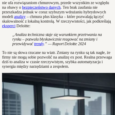
nie ufa rozwiązaniom chmurowym, przede wszystkim ze względu
na obawy o
bezpieczeństwo danych
. Ten brak zaufania nie
przeszkadza jednak w coraz szybszym wdrażaniu hybrydowych
modeli
analizy
– chmura plus klasyka – które pozwalają łączyć
skalowalność z lokalną kontrolą. W rzeczywistości, jak podkreślają
eksperci
Deloitte:
„Analiza techniczna staje się warunkiem przetrwania na
rynku – pozwala błyskawicznie reagować na zmiany i
przewidywać
trendy
.” — Raport Deloitte 2024
To nie są słowa rzucane na wiatr. Zmiany na rynku są tak nagłe, że
firmy nie mogą sobie pozwolić na analizę ex post. Realna przewaga
dziś to analiza w czasie rzeczywistym, szybka automatyzacja i
synergia między narzędziami a zespołem.