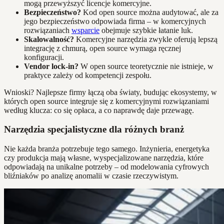
mogą przewyższyć licencje komercyjne.
Bezpieczeństwo?
Kod open source można audytować, ale za
jego bezpieczeństwo odpowiada firma – w komercyjnych
rozwiązaniach
wsparcie
obejmuje szybkie łatanie luk.
Skalowalność?
Komercyjne narzędzia zwykle oferują lepszą
integrację z chmurą, open source wymaga ręcznej
konfiguracji.
Vendor lock-in?
W open source teoretycznie nie istnieje, w
praktyce zależy od kompetencji zespołu.
Wnioski? Najlepsze firmy łączą oba światy, budując ekosystemy, w
których open source integruje się z komercyjnymi rozwiązaniami
według klucza: co się opłaca, a co naprawdę daje przewagę.
Narzędzia specjalistyczne dla różnych branż
Nie każda branża potrzebuje tego samego. Inżynieria, energetyka
czy produkcja mają własne, wyspecjalizowane narzędzia, które
odpowiadają na unikalne potrzeby – od modelowania cyfrowych
bliźniaków po analizę anomalii w czasie rzeczywistym.