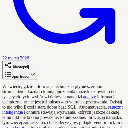
22 marca 2026
Udostępnij
Spis treści
W świecie, gdzie informacja techniczna płynie szerokim
strumieniem i każda sekunda opóźnienia może kosztować setki
tysięcy złotych, wybór właściwych narzędzi
analizy
informacji
technicznej to nie jest już luksus – to warunek przetrwania. Dzisiaj
to nie tylko Excel i stara dobra baza SQL. Automatyzacja,
sztuczna
inteligencja
i chmura stawiają wyzwania, których jeszcze dekadę
temu nikt nie brał na poważnie. Paradoksalnie, im więcej narzędzi,
tym więcej zamieszania: chaos decyzyjny, pułapki vendor lock-in i
ukryte koszty
, które czekają na nieostrożnych jak wilki w lesie. Jeśli