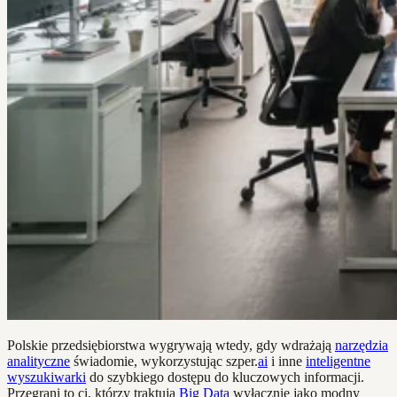
Polskie przedsiębiorstwa wygrywają wtedy, gdy wdrażają
narzędzia
analityczne
świadomie, wykorzystując szper.
ai
i inne
inteligentne
wyszukiwarki
do szybkiego dostępu do kluczowych informacji.
Przegrani to ci, którzy traktują
Big Data
wyłącznie jako modny