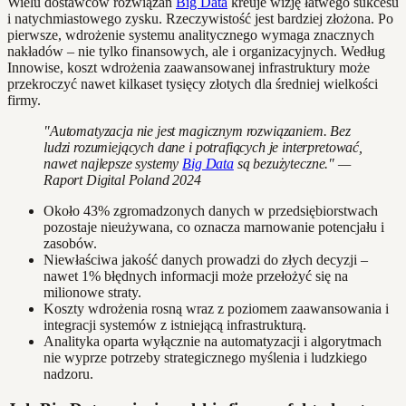
Wielu dostawców rozwiązań
Big Data
kreuje wizję łatwego sukcesu
i natychmiastowego zysku. Rzeczywistość jest bardziej złożona. Po
pierwsze, wdrożenie systemu analitycznego wymaga znacznych
nakładów – nie tylko finansowych, ale i organizacyjnych. Według
Innowise, koszt wdrożenia zaawansowanej infrastruktury może
przekroczyć nawet kilkaset tysięcy złotych dla średniej wielkości
firmy.
"Automatyzacja nie jest magicznym rozwiązaniem. Bez
ludzi rozumiejących dane i potrafiących je interpretować,
nawet najlepsze systemy
Big Data
są bezużyteczne." —
Raport Digital Poland 2024
Około 43% zgromadzonych danych w przedsiębiorstwach
pozostaje nieużywana, co oznacza marnowanie potencjału i
zasobów.
Niewłaściwa jakość danych prowadzi do złych decyzji –
nawet 1% błędnych informacji może przełożyć się na
milionowe straty.
Koszty wdrożenia rosną wraz z poziomem zaawansowania i
integracji systemów z istniejącą infrastrukturą.
Analityka oparta wyłącznie na automatyzacji i algorytmach
nie wyprze potrzeby strategicznego myślenia i ludzkiego
nadzoru.