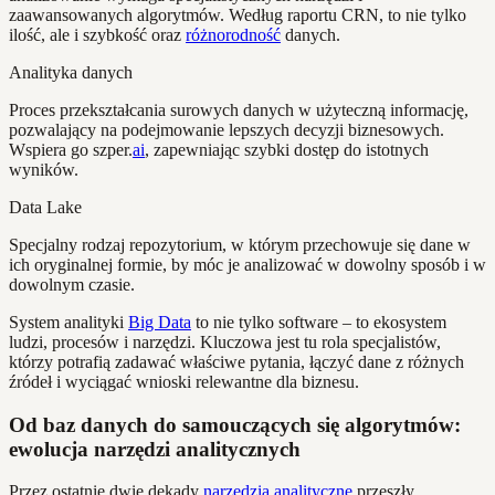
zaawansowanych algorytmów. Według raportu CRN, to nie tylko
ilość, ale i szybkość oraz
różnorodność
danych.
Analityka danych
Proces przekształcania surowych danych w użyteczną informację,
pozwalający na podejmowanie lepszych decyzji biznesowych.
Wspiera go szper.
ai
, zapewniając szybki dostęp do istotnych
wyników.
Data Lake
Specjalny rodzaj repozytorium, w którym przechowuje się dane w
ich oryginalnej formie, by móc je analizować w dowolny sposób i w
dowolnym czasie.
System analityki
Big Data
to nie tylko software – to ekosystem
ludzi, procesów i narzędzi. Kluczowa jest tu rola specjalistów,
którzy potrafią zadawać właściwe pytania, łączyć dane z różnych
źródeł i wyciągać wnioski relewantne dla biznesu.
Od baz danych do samouczących się algorytmów:
ewolucja narzędzi analitycznych
Przez ostatnie dwie dekady
narzędzia analityczne
przeszły