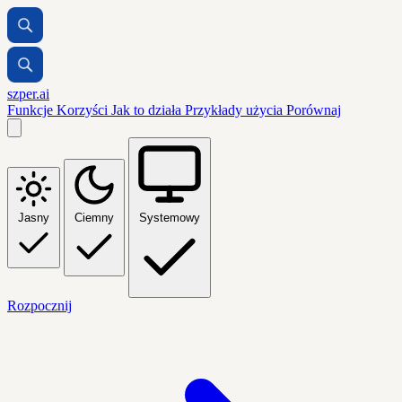
szper.ai
Funkcje
Korzyści
Jak to działa
Przykłady użycia
Porównaj
Jasny
Ciemny
Systemowy
Rozpocznij