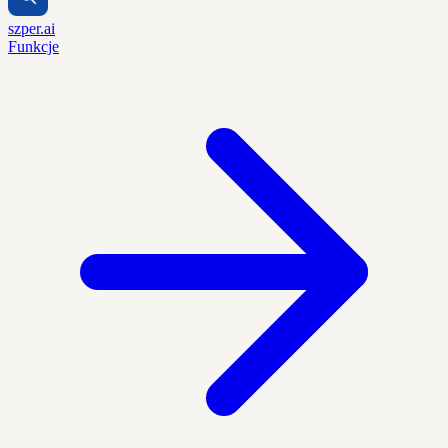
szper.ai
Funkcje