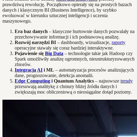
prawdziwą rewolucję. Początkowo opierały się na prostych bazach
danych i klasycznym BI (Business Intelligence), by szybko
ewoluować w kierunku sztucznej inteligencji i uczenia
maszynowego.
Era baz danych
– klasyczne hurtownie danych pozwalały na
przechowywanie informacji i ich podstawową analizę.
Rozwój narzędzi BI
– dashboardy, wizualizacje,
raporty
operacyjne stawały się coraz bardziej interaktywne.
Pojawienie się
Big Data
– technologie takie jak Hadoop czy
Spark umożliwiły analizę ogromnych, nieustrukturyzowanych
zbiorów.
Integracja
AI
i ML
– automatyzacja procesów analizujących
dane, prognozowanie, detekcja anomalii.
Edge Computing
i Quantum Analytics
– najnowsze
trendy
przesuwają analitykę z chmury bliżej źródła danych i
zwiększają moc obliczeniową o nieosiągalne dotąd poziomy.