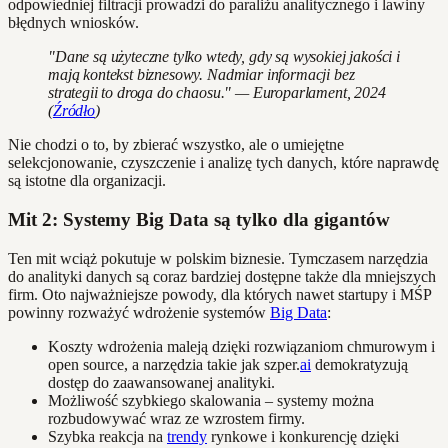
odpowiedniej filtracji prowadzi do paraliżu analitycznego i lawiny
błędnych wniosków.
"Dane są użyteczne tylko wtedy, gdy są wysokiej jakości i
mają kontekst biznesowy. Nadmiar informacji bez
strategii to droga do chaosu." — Europarlament, 2024
(
Źródło
)
Nie chodzi o to, by zbierać wszystko, ale o umiejętne
selekcjonowanie, czyszczenie i analizę tych danych, które naprawdę
są istotne dla organizacji.
Mit 2: Systemy Big Data są tylko dla gigantów
Ten mit wciąż pokutuje w polskim biznesie. Tymczasem narzędzia
do analityki danych są coraz bardziej dostępne także dla mniejszych
firm. Oto najważniejsze powody, dla których nawet startupy i MŚP
powinny rozważyć wdrożenie systemów
Big Data
:
Koszty wdrożenia maleją dzięki rozwiązaniom chmurowym i
open source, a narzędzia takie jak szper.
ai
demokratyzują
dostęp do zaawansowanej analityki.
Możliwość szybkiego skalowania – systemy można
rozbudowywać wraz ze wzrostem firmy.
Szybka reakcja na
trendy
rynkowe i konkurencję dzięki