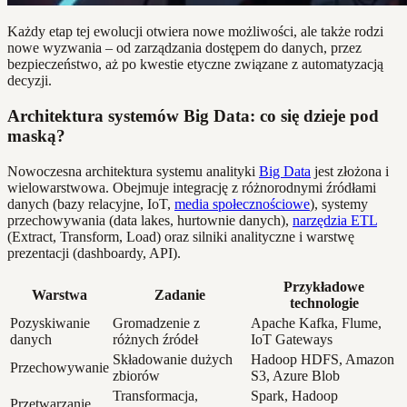
Każdy etap tej ewolucji otwiera nowe możliwości, ale także rodzi
nowe wyzwania – od zarządzania dostępem do danych, przez
bezpieczeństwo, aż po kwestie etyczne związane z automatyzacją
decyzji.
Architektura systemów Big Data: co się dzieje pod
maską?
Nowoczesna architektura systemu analityki
Big Data
jest złożona i
wielowarstwowa. Obejmuje integrację z różnorodnymi źródłami
danych (bazy relacyjne, IoT,
media społecznościowe
), systemy
przechowywania (data lakes, hurtownie danych),
narzędzia ETL
(Extract, Transform, Load) oraz silniki analityczne i warstwę
prezentacji (dashboardy, API).
Przykładowe
Warstwa
Zadanie
technologie
Pozyskiwanie
Gromadzenie z
Apache Kafka, Flume,
danych
różnych źródeł
IoT Gateways
Składowanie dużych
Hadoop HDFS, Amazon
Przechowywanie
zbiorów
S3, Azure Blob
Transformacja,
Spark, Hadoop
Przetwarzanie