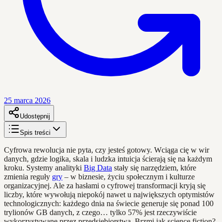
25 marca 2026
Udostępnij
Spis treści
Cyfrowa rewolucja nie pyta, czy jesteś gotowy. Wciąga cię w wir
danych, gdzie logika, skala i ludzka intuicja ścierają się na każdym
kroku. Systemy analityki
Big Data
stały się narzędziem, które
zmienia reguły
gry
– w biznesie, życiu społecznym i kulturze
organizacyjnej. Ale za hasłami o cyfrowej transformacji kryją się
liczby, które wywołują niepokój nawet u największych optymistów
technologicznych: każdego dnia na świecie generuje się ponad 100
trylionów GB danych, z czego… tylko 57% jest rzeczywiście
wykorzystywane przez przedsiębiorstwa. Brzmi jak science fiction?