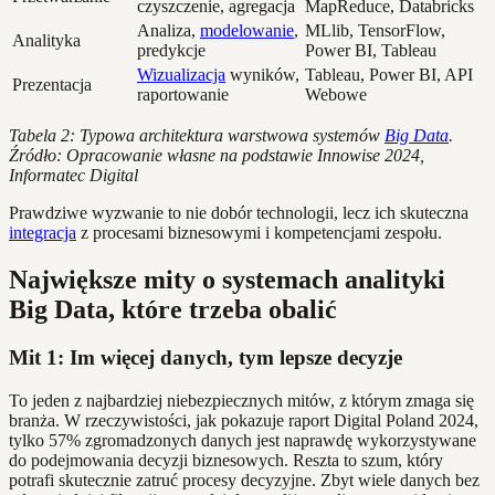
czyszczenie, agregacja
MapReduce, Databricks
Analiza,
modelowanie
,
MLlib, TensorFlow,
Analityka
predykcje
Power BI, Tableau
Wizualizacja
wyników,
Tableau, Power BI, API
Prezentacja
raportowanie
Webowe
Tabela 2: Typowa architektura warstwowa systemów
Big Data
.
Źródło: Opracowanie własne na podstawie Innowise 2024,
Informatec Digital
Prawdziwe wyzwanie to nie dobór technologii, lecz ich skuteczna
integracja
z procesami biznesowymi i kompetencjami zespołu.
Największe mity o systemach analityki
Big Data, które trzeba obalić
Mit 1: Im więcej danych, tym lepsze decyzje
To jeden z najbardziej niebezpiecznych mitów, z którym zmaga się
branża. W rzeczywistości, jak pokazuje raport Digital Poland 2024,
tylko 57% zgromadzonych danych jest naprawdę wykorzystywane
do podejmowania decyzji biznesowych. Reszta to szum, który
potrafi skutecznie zatruć procesy decyzyjne. Zbyt wiele danych bez