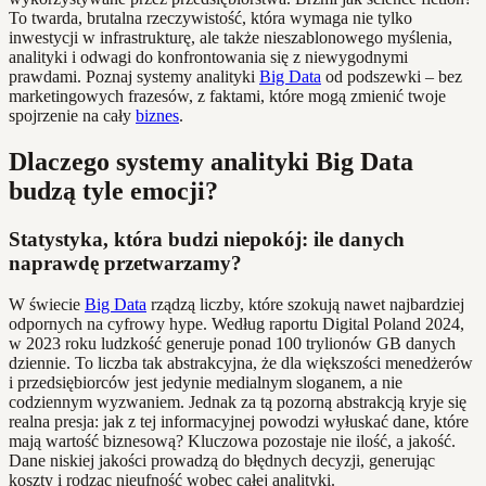
To twarda, brutalna rzeczywistość, która wymaga nie tylko
inwestycji w infrastrukturę, ale także nieszablonowego myślenia,
analityki i odwagi do konfrontowania się z niewygodnymi
prawdami. Poznaj systemy analityki
Big Data
od podszewki – bez
marketingowych frazesów, z faktami, które mogą zmienić twoje
spojrzenie na cały
biznes
.
Dlaczego systemy analityki Big Data
budzą tyle emocji?
Statystyka, która budzi niepokój: ile danych
naprawdę przetwarzamy?
W świecie
Big Data
rządzą liczby, które szokują nawet najbardziej
odpornych na cyfrowy hype. Według raportu Digital Poland 2024,
w 2023 roku ludzkość generuje ponad 100 trylionów GB danych
dziennie. To liczba tak abstrakcyjna, że dla większości menedżerów
i przedsiębiorców jest jedynie medialnym sloganem, a nie
codziennym wyzwaniem. Jednak za tą pozorną abstrakcją kryje się
realna presja: jak z tej informacyjnej powodzi wyłuskać dane, które
mają wartość biznesową? Kluczowa pozostaje nie ilość, a jakość.
Dane niskiej jakości prowadzą do błędnych decyzji, generując
koszty i rodząc nieufność wobec całej analityki.