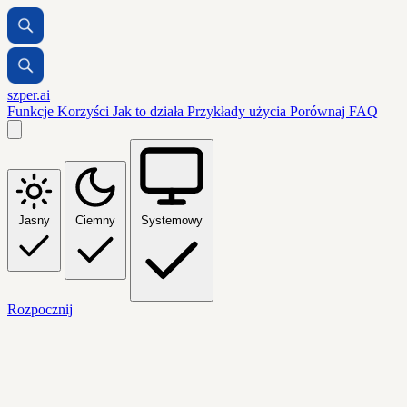
szper.ai
Funkcje
Korzyści
Jak to działa
Przykłady użycia
Porównaj
FAQ
Jasny
Ciemny
Systemowy
Rozpocznij