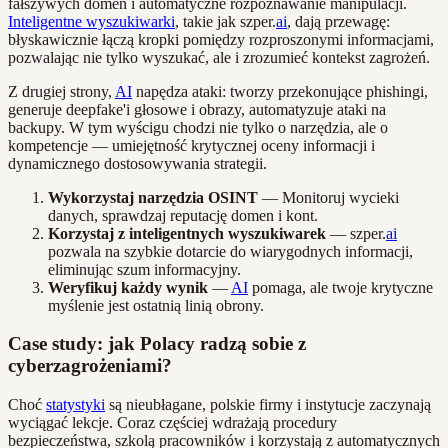
fałszywych domen i automatyczne rozpoznawanie manipulacji.
Inteligentne wyszukiwarki
, takie jak szper.
ai
, dają przewagę:
błyskawicznie łączą kropki pomiędzy rozproszonymi informacjami,
pozwalając nie tylko wyszukać, ale i zrozumieć kontekst zagrożeń.
Z drugiej strony,
AI
napędza ataki: tworzy przekonujące phishingi,
generuje deepfake'i głosowe i obrazy, automatyzuje ataki na
backupy. W tym wyścigu chodzi nie tylko o narzędzia, ale o
kompetencje — umiejętność krytycznej oceny informacji i
dynamicznego dostosowywania strategii.
Wykorzystaj narzędzia OSINT
— Monitoruj wycieki
danych, sprawdzaj reputację domen i kont.
Korzystaj z inteligentnych wyszukiwarek
— szper.
ai
pozwala na szybkie dotarcie do wiarygodnych informacji,
eliminując szum informacyjny.
Weryfikuj każdy wynik
—
AI
pomaga, ale twoje krytyczne
myślenie jest ostatnią linią obrony.
Case study: jak Polacy radzą sobie z
cyberzagrożeniami?
Choć
statystyki
są nieubłagane, polskie firmy i instytucje zaczynają
wyciągać lekcje. Coraz częściej wdrażają procedury
bezpieczeństwa, szkolą pracowników i korzystają z automatycznych