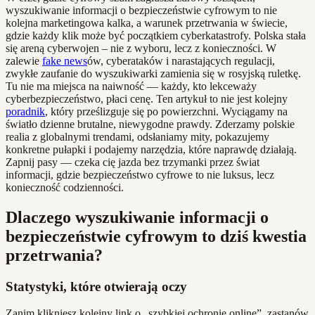
wyszukiwanie informacji o bezpieczeństwie cyfrowym to nie
kolejna marketingowa kalka, a warunek przetrwania w świecie,
gdzie każdy klik może być początkiem cyberkatastrofy. Polska stała
się areną cyberwojen – nie z wyboru, lecz z konieczności. W
zalewie
fake news
ów, cyberataków i narastających regulacji,
zwykłe zaufanie do wyszukiwarki zamienia się w rosyjską ruletkę.
Tu nie ma miejsca na naiwność — każdy, kto lekceważy
cyberbezpieczeństwo, płaci cenę. Ten artykuł to nie jest kolejny
poradnik
, który prześlizguje się po powierzchni. Wyciągamy na
światło dzienne brutalne, niewygodne prawdy. Zderzamy polskie
realia z globalnymi trendami, odsłaniamy mity, pokazujemy
konkretne pułapki i podajemy narzędzia, które naprawdę działają.
Zapnij pasy — czeka cię jazda bez trzymanki przez świat
informacji, gdzie bezpieczeństwo cyfrowe to nie luksus, lecz
konieczność codzienności.
Dlaczego wyszukiwanie informacji o
bezpieczeństwie cyfrowym to dziś kwestia
przetrwania?
Statystyki, które otwierają oczy
Zanim klikniesz kolejny link o „szybkiej ochronie online”, zastanów