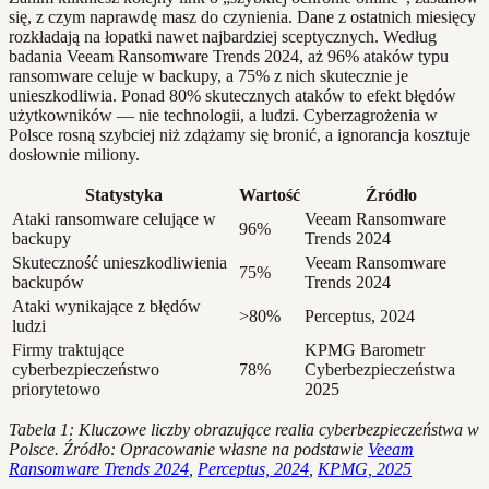
się, z czym naprawdę masz do czynienia. Dane z ostatnich miesięcy
rozkładają na łopatki nawet najbardziej sceptycznych. Według
badania Veeam Ransomware Trends 2024, aż 96% ataków typu
ransomware celuje w backupy, a 75% z nich skutecznie je
unieszkodliwia. Ponad 80% skutecznych ataków to efekt błędów
użytkowników — nie technologii, a ludzi. Cyberzagrożenia w
Polsce rosną szybciej niż zdążamy się bronić, a ignorancja kosztuje
dosłownie miliony.
Statystyka
Wartość
Źródło
Ataki ransomware celujące w
Veeam Ransomware
96%
backupy
Trends 2024
Skuteczność unieszkodliwienia
Veeam Ransomware
75%
backupów
Trends 2024
Ataki wynikające z błędów
>80%
Perceptus, 2024
ludzi
Firmy traktujące
KPMG Barometr
cyberbezpieczeństwo
78%
Cyberbezpieczeństwa
priorytetowo
2025
Tabela 1: Kluczowe liczby obrazujące realia cyberbezpieczeństwa w
Polsce. Źródło: Opracowanie własne na podstawie
Veeam
Ransomware Trends 2024
,
Perceptus, 2024
,
KPMG, 2025