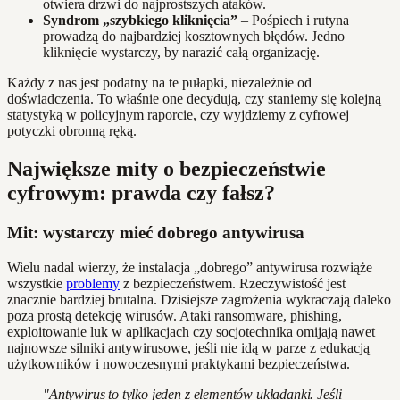
otwiera drzwi do najprostszych ataków.
Syndrom „szybkiego kliknięcia”
– Pośpiech i rutyna
prowadzą do najbardziej kosztownych błędów. Jedno
kliknięcie wystarczy, by narazić całą organizację.
Każdy z nas jest podatny na te pułapki, niezależnie od
doświadczenia. To właśnie one decydują, czy staniemy się kolejną
statystyką w policyjnym raporcie, czy wyjdziemy z cyfrowej
potyczki obronną ręką.
Największe mity o bezpieczeństwie
cyfrowym: prawda czy fałsz?
Mit: wystarczy mieć dobrego antywirusa
Wielu nadal wierzy, że instalacja „dobrego” antywirusa rozwiąże
wszystkie
problemy
z bezpieczeństwem. Rzeczywistość jest
znacznie bardziej brutalna. Dzisiejsze zagrożenia wykraczają daleko
poza prostą detekcję wirusów. Ataki ransomware, phishing,
exploitowanie luk w aplikacjach czy socjotechnika omijają nawet
najnowsze silniki antywirusowe, jeśli nie idą w parze z edukacją
użytkowników i nowoczesnymi praktykami bezpieczeństwa.
"Antywirus to tylko jeden z elementów układanki. Jeśli