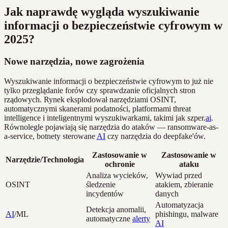
Jak naprawdę wygląda wyszukiwanie
informacji o bezpieczeństwie cyfrowym w
2025?
Nowe narzędzia, nowe zagrożenia
Wyszukiwanie informacji o bezpieczeństwie cyfrowym to już nie
tylko przeglądanie forów czy sprawdzanie oficjalnych stron
rządowych. Rynek eksplodował narzędziami OSINT,
automatycznymi skanerami podatności, platformami threat
intelligence i inteligentnymi wyszukiwarkami, takimi jak szper.
ai
.
Równolegle pojawiają się narzędzia do ataków — ransomware-as-
a-service, botnety sterowane
AI
czy narzędzia do deepfake'ów.
Zastosowanie w
Zastosowanie w
Narzędzie/Technologia
ochronie
ataku
Analiza wycieków,
Wywiad przed
OSINT
śledzenie
atakiem, zbieranie
incydentów
danych
Automatyzacja
Detekcja anomalii,
AI
/ML
phishingu, malware
automatyczne
alerty
AI