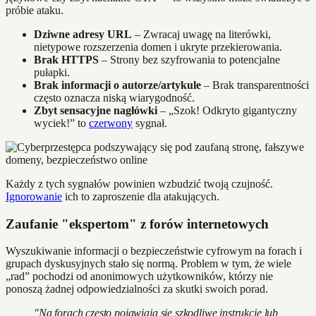
próbie ataku.
Dziwne adresy URL
– Zwracaj uwagę na literówki,
nietypowe rozszerzenia domen i ukryte przekierowania.
Brak HTTPS
– Strony bez szyfrowania to potencjalne
pułapki.
Brak informacji o autorze/artykule
– Brak transparentności
często oznacza niską wiarygodność.
Zbyt sensacyjne nagłówki
– „Szok! Odkryto gigantyczny
wyciek!” to
czerwony
sygnał.
Każdy z tych sygnałów powinien wzbudzić twoją czujność.
Ignorowanie
ich to zaproszenie dla atakujących.
Zaufanie "ekspertom" z forów internetowych
Wyszukiwanie informacji o bezpieczeństwie cyfrowym na forach i
grupach dyskusyjnych stało się normą. Problem w tym, że wiele
„rad” pochodzi od anonimowych użytkowników, którzy nie
ponoszą żadnej odpowiedzialności za skutki swoich porad.
"Na forach często pojawiają się szkodliwe instrukcje lub