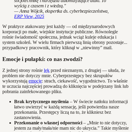
socjotechnikę i narzędzia automatyzujące ataki. To
wyścig z czasem i z wiedzą."
— Anna Wójcik, ekspertka ds. cyberbezpieczeństwa,
ERP View, 2025
W praktyce atakowany jest każdy — od międzynarodowych
korporacji po małe, wiejskie instytucje publiczne. Równolegle
rośnie świadomość społeczna, jednak wciąż kuleje edukacja i
system szkoleń. W wielu firmach pierwszą linią obrony pozostaje...
przypadkowy pracownik, który kliknął w „niewinny” mail.
Emocje i pułapki: co nas zwodzi?
Z jednej strony rośnie
lęk
przed nieznanym, z drugiej — ułuda, że
problem nie dotyczy mnie. Cyberprzestępcy bez skrupułów
wykorzystują
emocje
: strach, ciekawość, wygodnictwo. To właśnie
te uczucia najczęściej prowadzą do kliknięcia w podejrzany link lub
pobrania zainfekowanego pliku.
Brak krytycznego myślenia
– W świecie natłoku informacji
łatwo uwierzyć w każdą sensację, jeśli potwierdza nasze
przekonania. Przestępcy liczą na to, że klikniesz bez
zastanowienia.
Przekonanie o własnej odporności
– „Mnie to nie dotyczy,
jestem za mały/mała/nie mam nic do ukrycia.” Takie myślenie