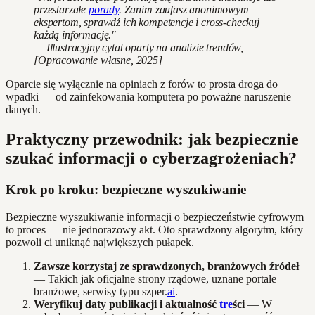
przestarzałe
porady
. Zanim zaufasz anonimowym
ekspertom, sprawdź ich kompetencje i cross-checkuj
każdą informację."
— Illustracyjny cytat oparty na analizie trendów,
[Opracowanie własne, 2025]
Oparcie się wyłącznie na opiniach z forów to prosta droga do
wpadki — od zainfekowania komputera po poważne naruszenie
danych.
Praktyczny przewodnik: jak bezpiecznie
szukać informacji o cyberzagrożeniach?
Krok po kroku: bezpieczne wyszukiwanie
Bezpieczne wyszukiwanie informacji o bezpieczeństwie cyfrowym
to proces — nie jednorazowy akt. Oto sprawdzony algorytm, który
pozwoli ci uniknąć największych pułapek.
Zawsze korzystaj ze sprawdzonych, branżowych źródeł
— Takich jak oficjalne strony rządowe, uznane portale
branżowe, serwisy typu szper.
ai
.
Weryfikuj daty publikacji i aktualność
tre
ści
— W