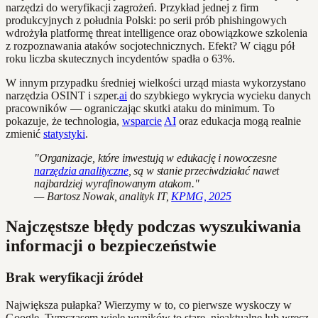
narzędzi do weryfikacji zagrożeń. Przykład jednej z firm
produkcyjnych z południa Polski: po serii prób phishingowych
wdrożyła platformę threat intelligence oraz obowiązkowe szkolenia
z rozpoznawania ataków socjotechnicznych. Efekt? W ciągu pół
roku liczba skutecznych incydentów spadła o 63%.
W innym przypadku średniej wielkości urząd miasta wykorzystano
narzędzia OSINT i szper.
ai
do szybkiego wykrycia wycieku danych
pracowników — ograniczając skutki ataku do minimum. To
pokazuje, że technologia,
wsparcie
AI
oraz edukacja mogą realnie
zmienić
statystyki
.
"Organizacje, które inwestują w edukację i nowoczesne
narzędzia analityczne
, są w stanie przeciwdziałać nawet
najbardziej wyrafinowanym atakom."
— Bartosz Nowak, analityk IT,
KPMG, 2025
Najczęstsze błędy podczas wyszukiwania
informacji o bezpieczeństwie
Brak weryfikacji źródeł
Największa pułapka? Wierzymy w to, co pierwsze wyskoczy w
Google. Tymczasem wiele wyników to stare, nieaktualne lub wręcz