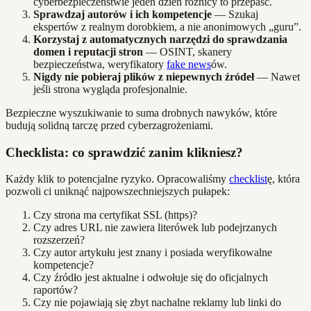
cyberbezpieczeństwie jeden dzień różnicy to przepaść.
Sprawdzaj autorów i ich kompetencje
— Szukaj
ekspertów z realnym dorobkiem, a nie anonimowych „guru”.
Korzystaj z automatycznych narzędzi do sprawdzania
domen i reputacji stron
— OSINT, skanery
bezpieczeństwa, weryfikatory
fake news
ów.
Nigdy nie pobieraj plików z niepewnych źródeł
— Nawet
jeśli strona wygląda profesjonalnie.
Bezpieczne wyszukiwanie to suma drobnych nawyków, które
budują solidną tarczę przed cyberzagrożeniami.
Checklista: co sprawdzić zanim klikniesz?
Każdy klik to potencjalne ryzyko. Opracowaliśmy
checklist
ę, która
pozwoli ci uniknąć najpowszechniejszych pułapek:
Czy strona ma certyfikat SSL (https)?
Czy adres URL nie zawiera literówek lub podejrzanych
rozszerzeń?
Czy autor artykułu jest znany i posiada weryfikowalne
kompetencje?
Czy źródło jest aktualne i odwołuje się do oficjalnych
raportów?
Czy nie pojawiają się zbyt nachalne reklamy lub linki do