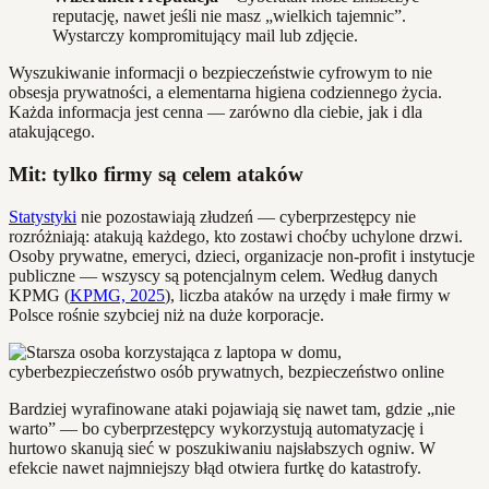
reputację, nawet jeśli nie masz „wielkich tajemnic”.
Wystarczy kompromitujący mail lub zdjęcie.
Wyszukiwanie informacji o bezpieczeństwie cyfrowym to nie
obsesja prywatności, a elementarna higiena codziennego życia.
Każda informacja jest cenna — zarówno dla ciebie, jak i dla
atakującego.
Mit: tylko firmy są celem ataków
Statystyki
nie pozostawiają złudzeń — cyberprzestępcy nie
rozróżniają: atakują każdego, kto zostawi choćby uchylone drzwi.
Osoby prywatne, emeryci, dzieci, organizacje non-profit i instytucje
publiczne — wszyscy są potencjalnym celem. Według danych
KPMG (
KPMG, 2025
), liczba ataków na urzędy i małe firmy w
Polsce rośnie szybciej niż na duże korporacje.
Bardziej wyrafinowane ataki pojawiają się nawet tam, gdzie „nie
warto” — bo cyberprzestępcy wykorzystują automatyzację i
hurtowo skanują sieć w poszukiwaniu najsłabszych ogniw. W
efekcie nawet najmniejszy błąd otwiera furtkę do katastrofy.