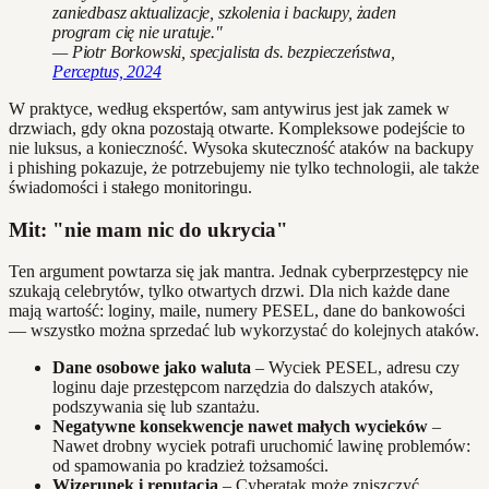
zaniedbasz aktualizacje, szkolenia i backupy, żaden
program cię nie uratuje."
— Piotr Borkowski, specjalista ds. bezpieczeństwa,
Perceptus, 2024
W praktyce, według ekspertów, sam antywirus jest jak zamek w
drzwiach, gdy okna pozostają otwarte. Kompleksowe podejście to
nie luksus, a konieczność. Wysoka skuteczność ataków na backupy
i phishing pokazuje, że potrzebujemy nie tylko technologii, ale także
świadomości i stałego monitoringu.
Mit: "nie mam nic do ukrycia"
Ten argument powtarza się jak mantra. Jednak cyberprzestępcy nie
szukają celebrytów, tylko otwartych drzwi. Dla nich każde dane
mają wartość: loginy, maile, numery PESEL, dane do bankowości
— wszystko można sprzedać lub wykorzystać do kolejnych ataków.
Dane osobowe jako waluta
– Wyciek PESEL, adresu czy
loginu daje przestępcom narzędzia do dalszych ataków,
podszywania się lub szantażu.
Negatywne konsekwencje nawet małych wycieków
–
Nawet drobny wyciek potrafi uruchomić lawinę problemów:
od spamowania po kradzież tożsamości.
Wizerunek i reputacja
– Cyberatak może zniszczyć