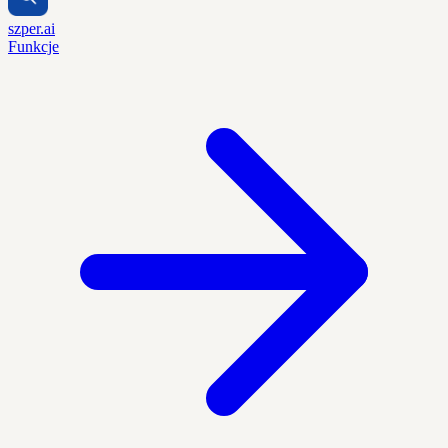
szper.ai
Funkcje