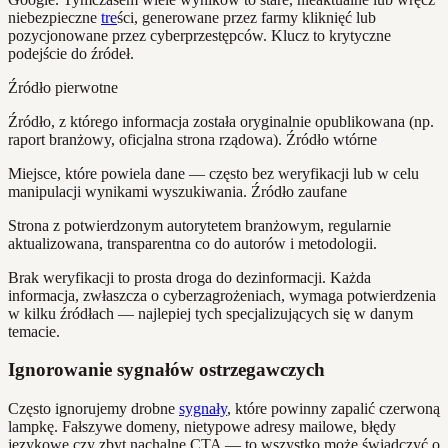
niebezpieczne
tre
ści, generowane przez farmy kliknięć lub
pozycjonowane przez cyberprzestępców. Klucz to krytyczne
podejście do źródeł.
Źródło pierwotne
Źródło, z którego informacja została oryginalnie opublikowana (np.
raport branżowy, oficjalna strona rządowa). Źródło wtórne
Miejsce, które powiela dane — często bez weryfikacji lub w celu
manipulacji wynikami wyszukiwania. Źródło zaufane
Strona z potwierdzonym autorytetem branżowym, regularnie
aktualizowana, transparentna co do autorów i metodologii.
Brak weryfikacji to prosta droga do dezinformacji. Każda
informacja, zwłaszcza o cyberzagrożeniach, wymaga potwierdzenia
w kilku źródłach — najlepiej tych specjalizujących się w danym
temacie.
Ignorowanie sygnałów ostrzegawczych
Często ignorujemy drobne
sygnały
, które powinny zapalić czerwoną
lampkę. Fałszywe domeny, nietypowe adresy mailowe, błędy
językowe czy zbyt nachalne CTA — to wszystko może świadczyć o