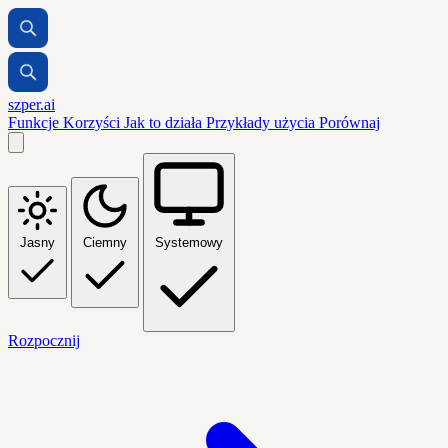
szper.ai
Funkcje
Korzyści
Jak to działa
Przykłady użycia
Porównaj
Jasny
Ciemny
Systemowy
Rozpocznij