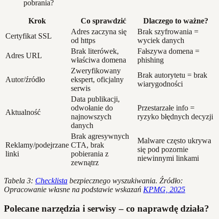
pobrania?
Krok
Co sprawdzić
Dlaczego to ważne?
Adres zaczyna się
Brak szyfrowania =
Certyfikat SSL
od https
wyciek danych
Brak literówek,
Fałszywa domena =
Adres URL
właściwa domena
phishing
Zweryfikowany
Brak autorytetu = brak
Autor/źródło
ekspert, oficjalny
wiarygodności
serwis
Data publikacji,
odwołanie do
Przestarzałe info =
Aktualność
najnowszych
ryzyko błędnych decyzji
danych
Brak agresywnych
Malware często ukrywa
Reklamy/podejrzane
CTA, brak
się pod pozornie
linki
pobierania z
niewinnymi linkami
zewnątrz
Tabela 3:
Checklista
bezpiecznego wyszukiwania. Źródło:
Opracowanie własne na podstawie wskazań
KPMG, 2025
Polecane narzędzia i serwisy – co naprawdę działa?