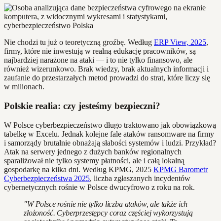
Nie chodzi tu już o teoretyczną groźbę. Według
ERP View, 2025
,
firmy, które nie inwestują w realną edukację pracowników, są
najbardziej narażone na ataki — i to nie tylko finansowo, ale
również wizerunkowo. Brak wiedzy, brak aktualnych informacji i
zaufanie do przestarzałych metod prowadzi do strat, które liczy się
w milionach.
Polskie realia: czy jesteśmy bezpieczni?
W Polsce cyberbezpieczeństwo długo traktowano jak obowiązkową
tabelkę w Excelu. Jednak kolejne fale ataków ransomware na firmy
i samorządy brutalnie obnażają słabości systemów i ludzi. Przykład?
Atak na serwery jednego z dużych banków regionalnych
sparaliżował nie tylko systemy płatności, ale i całą lokalną
gospodarkę na kilka dni. Według KPMG, 2025
KPMG Barometr
Cyberbezpieczeństwa 2025
, liczba zgłaszanych incydentów
cybernetycznych rośnie w Polsce dwucyfrowo z roku na rok.
"W Polsce rośnie nie tylko liczba ataków, ale także ich
złożoność. Cyberprzestępcy coraz częściej wykorzystują