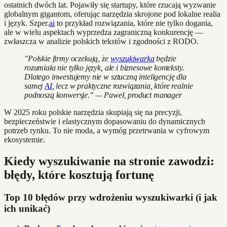
ostatnich dwóch lat. Pojawiły się startupy, które rzucają wyzwanie
globalnym gigantom, oferując narzędzia skrojone pod lokalne realia
i język. Szper.
ai
to przykład rozwiązania, które nie tylko dogania,
ale w wielu aspektach wyprzedza zagraniczną konkurencję —
zwłaszcza w analizie polskich tekstów i zgodności z RODO.
"Polskie firmy oczekują, że
wyszukiwarka
będzie
rozumiała nie tylko język, ale i biznesowe konteksty.
Dlatego inwestujemy nie w sztuczną inteligencję dla
samej
AI
, lecz w praktyczne rozwiązania, które realnie
podnoszą konwersje." — Paweł, product manager
W 2025 roku polskie narzędzia skupiają się na precyzji,
bezpieczeństwie i elastycznym dopasowaniu do dynamicznych
potrzeb rynku. To nie moda, a wymóg przetrwania w cyfrowym
ekosystemie.
Kiedy wyszukiwanie na stronie zawodzi:
błędy, które kosztują fortunę
Top 10 błędów przy wdrożeniu wyszukiwarki (i jak
ich unikać)