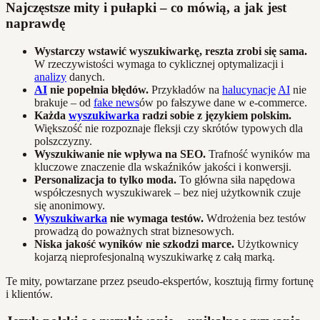
Najczęstsze mity i pułapki – co mówią, a jak jest
naprawdę
Wystarczy wstawić wyszukiwarkę, reszta zrobi się sama.
W rzeczywistości wymaga to cyklicznej optymalizacji i
analizy
danych.
AI
nie popełnia błędów.
Przykładów na
halucynacje
AI
nie
brakuje – od
fake news
ów po fałszywe dane w e-commerce.
Każda
wyszukiwarka
radzi sobie z językiem polskim.
Większość nie rozpoznaje fleksji czy skrótów typowych dla
polszczyzny.
Wyszukiwanie nie wpływa na SEO.
Trafność wyników ma
kluczowe znaczenie dla wskaźników jakości i konwersji.
Personalizacja to tylko moda.
To główna siła napędowa
współczesnych wyszukiwarek – bez niej użytkownik czuje
się anonimowy.
Wyszukiwarka
nie wymaga testów.
Wdrożenia bez testów
prowadzą do poważnych strat biznesowych.
Niska jakość wyników nie szkodzi marce.
Użytkownicy
kojarzą nieprofesjonalną wyszukiwarkę z całą marką.
Te mity, powtarzane przez pseudo-ekspertów, kosztują firmy fortunę
i klientów.