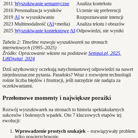
2011
Wyszukiwanie semantyczne
Analiza kontekstu
2016
Personalizacja wyników
Uczenie się preferencji
2019
AI
w wyszukiwaniu
Rozpoznawanie intencji
2023
Multimodalność (
AI
+media)
Analiza tekstu i obrazów
2025
Wyszukiwanie kontekstowe
AI
Odpowiedzi, nie wyniki
Tabela 2: Timeline rozwoju wyszukiwarek na stronach
internetowych (1995–2025)
Źródło: Opracowanie własne na podstawie
Sempai.pl, 2025
,
LiftDigital, 2024
Dziś użytkownicy oczekują natychmiastowej odpowiedzi na nawet
niejednoznaczne pytania. Paradoks? Wraz z rozwojem technologii
rośnie liczba błędów i frustracji, jeśli narzędzie nie nadąża za
oczekiwaniami.
Przełomowe momenty i największe porażki
Rozwój wyszukiwarek na stronach to historia spektakularnych
sukcesów i bolesnych wpadek. Oto 7 kluczowych etapów tej
ewolucji:
Wprowadzenie prostych szukajek
– rozwiązywały problem
tylko powierzchownie.