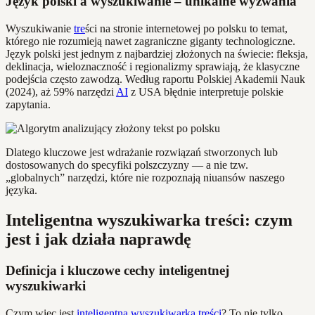
Język polski a wyszukiwanie – unikalne wyzwania
Wyszukiwanie
tre
ści na stronie internetowej po polsku to temat,
którego nie rozumieją nawet zagraniczne giganty technologiczne.
Język polski jest jednym z najbardziej złożonych na świecie: fleksja,
deklinacja, wieloznaczność i regionalizmy sprawiają, że klasyczne
podejścia często zawodzą. Według raportu Polskiej Akademii Nauk
(2024), aż 59% narzędzi
AI
z USA błędnie interpretuje polskie
zapytania.
Dlatego kluczowe jest wdrażanie rozwiązań stworzonych lub
dostosowanych do specyfiki polszczyzny — a nie tzw.
„globalnych” narzędzi, które nie rozpoznają niuansów naszego
języka.
Inteligentna wyszukiwarka treści: czym
jest i jak działa naprawdę
Definicja i kluczowe cechy inteligentnej
wyszukiwarki
Czym więc jest
inteligentna wyszukiwarka treści
? To nie tylko