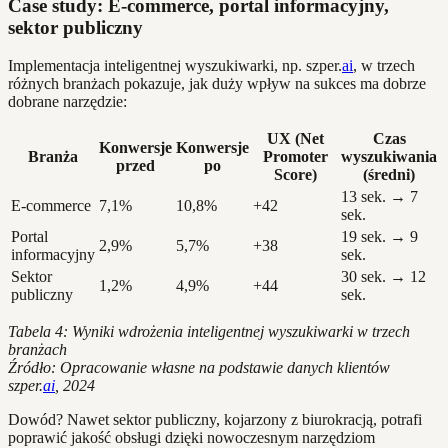
Case study: E-commerce, portal informacyjny,
sektor publiczny
Implementacja inteligentnej wyszukiwarki, np. szper.
ai
, w trzech
różnych branżach pokazuje, jak duży wpływ na sukces ma dobrze
dobrane narzędzie:
UX (Net
Czas
Konwersje
Konwersje
Branża
Promoter
wyszukiwania
przed
po
Score)
(średni)
13 sek. → 7
E-commerce
7,1%
10,8%
+42
sek.
Portal
19 sek. → 9
2,9%
5,7%
+38
informacyjny
sek.
Sektor
30 sek. → 12
1,2%
4,9%
+44
publiczny
sek.
Tabela 4: Wyniki wdrożenia inteligentnej wyszukiwarki w trzech
branżach
Źródło: Opracowanie własne na podstawie danych klientów
szper.
ai
, 2024
Dowód? Nawet sektor publiczny, kojarzony z biurokracją, potrafi
poprawić jakość obsługi dzięki nowoczesnym narzędziom