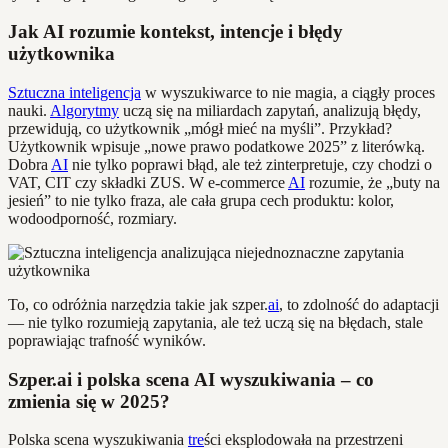
Jak AI rozumie kontekst, intencje i błędy
użytkownika
Sztuczna inteligencja
w wyszukiwarce to nie magia, a ciągły proces
nauki.
Algorytmy
uczą się na miliardach zapytań, analizują błędy,
przewidują, co użytkownik „mógł mieć na myśli”. Przykład?
Użytkownik wpisuje „nowe prawo podatkowe 2025” z literówką.
Dobra
AI
nie tylko poprawi błąd, ale też zinterpretuje, czy chodzi o
VAT, CIT czy składki ZUS. W e-commerce
AI
rozumie, że „buty na
jesień” to nie tylko fraza, ale cała grupa cech produktu: kolor,
wodoodporność, rozmiary.
To, co odróżnia narzędzia takie jak szper.
ai
, to zdolność do adaptacji
— nie tylko rozumieją zapytania, ale też uczą się na błędach, stale
poprawiając trafność wyników.
Szper.ai i polska scena AI wyszukiwania – co
zmienia się w 2025?
Polska scena wyszukiwania
tre
ści eksplodowała na przestrzeni