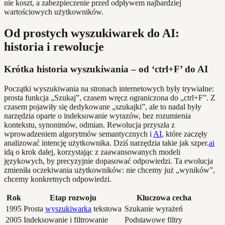
nie koszt, a zabezpieczenie przed odpływem najbardziej
wartościowych użytkowników.
Od prostych wyszukiwarek do AI:
historia i rewolucje
Krótka historia wyszukiwania – od ‘ctrl+F’ do AI
Początki wyszukiwania na stronach internetowych były trywialne:
prosta funkcja „Szukaj”, czasem wręcz ograniczona do „ctrl+F”. Z
czasem pojawiły się dedykowane „szukajki”, ale to nadal były
narzędzia oparte o indeksowanie wyrazów, bez rozumienia
kontekstu, synonimów, odmian. Rewolucja przyszła z
wprowadzeniem algorytmów semantycznych i
AI
, które zaczęły
analizować intencję użytkownika. Dziś narzędzia takie jak szper.
ai
idą o krok dalej, korzystając z zaawansowanych modeli
językowych, by precyzyjnie dopasować odpowiedzi. Ta ewolucja
zmieniła oczekiwania użytkowników: nie chcemy już „wyników”,
chcemy konkretnych odpowiedzi.
Rok
Etap rozwoju
Kluczowa cecha
1995
Prosta
wyszukiwarka
tekstowa
Szukanie wyrażeń
2005
Indeksowanie i filtrowanie
Podstawowe filtry