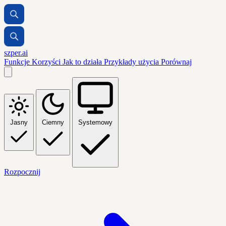
szper.ai
Funkcje
Korzyści
Jak to działa
Przykłady użycia
Porównaj
Jasny
Ciemny
Systemowy
Rozpocznij