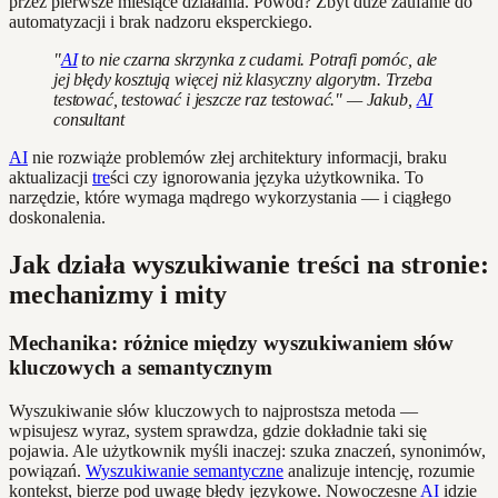
przez pierwsze miesiące działania. Powód? Zbyt duże zaufanie do
automatyzacji i brak nadzoru eksperckiego.
"
AI
to nie czarna skrzynka z cudami. Potrafi pomóc, ale
jej błędy kosztują więcej niż klasyczny algorytm. Trzeba
testować, testować i jeszcze raz testować." — Jakub,
AI
consultant
AI
nie rozwiąże problemów złej architektury informacji, braku
aktualizacji
tre
ści czy ignorowania języka użytkownika. To
narzędzie, które wymaga mądrego wykorzystania — i ciągłego
doskonalenia.
Jak działa wyszukiwanie treści na stronie:
mechanizmy i mity
Mechanika: różnice między wyszukiwaniem słów
kluczowych a semantycznym
Wyszukiwanie słów kluczowych to najprostsza metoda —
wpisujesz wyraz, system sprawdza, gdzie dokładnie taki się
pojawia. Ale użytkownik myśli inaczej: szuka znaczeń, synonimów,
powiązań.
Wyszukiwanie semantyczne
analizuje intencję, rozumie
kontekst, bierze pod uwagę błędy językowe. Nowoczesne
AI
idzie