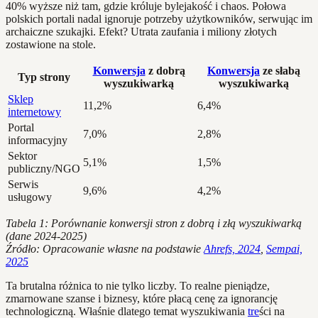
40% wyższe niż tam, gdzie króluje bylejakość i chaos. Połowa
polskich portali nadal ignoruje potrzeby użytkowników, serwując im
archaiczne szukajki. Efekt? Utrata zaufania i miliony złotych
zostawione na stole.
Konwersja
z dobrą
Konwersja
ze słabą
Typ strony
wyszukiwarką
wyszukiwarką
Sklep
11,2%
6,4%
internetowy
Portal
7,0%
2,8%
informacyjny
Sektor
5,1%
1,5%
publiczny/NGO
Serwis
9,6%
4,2%
usługowy
Tabela 1: Porównanie konwersji stron z dobrą i złą wyszukiwarką
(dane 2024-2025)
Źródło: Opracowanie własne na podstawie
Ahrefs, 2024
,
Sempai,
2025
Ta brutalna różnica to nie tylko liczby. To realne pieniądze,
zmarnowane szanse i biznesy, które płacą cenę za ignorancję
technologiczną. Właśnie dlatego temat wyszukiwania
tre
ści na