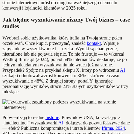
stronie internetowej urósł do rangi najważniejszego elementu
konwersji i lojalności klientów w 2025 roku.
Jak błędne wyszukiwanie niszczy Twój biznes – case
studies
Wyobraź sobie użytkownika, który trafia na Twoją stronę pełen
oczekiwań. Chce kupić, przeczytać, znaleźć
kontakt
. Wpisuje
zapytanie w wyszukiwarkę i… czeka. Wyniki są chaotyczne,
nietrafione lub nie pojawia się nic. To nie frustruje — to wkurza!
Według Ifirma.pl (2024), ponad 54% internautów deklaruje, że po
jednym nieudanym wyszukiwaniu nie wraca już na stronę.
Przypadek? Spójrz na przykład sklepu X, który po wdrożeniu
AI
szukajki odnotował wzrost konwersji o 36% i skrócenie czasu
wyszukiwania o 48%. Z drugiej strony, portal Y, ignorując
personalizację wyników, stracił 23% stałych użytkowników w trzy
miesiące.
Potwierdzają to realne
historie
. Prawnik w USA, korzystając z
„inteligentnej” wyszukiwarki
AI
, dołączył do pozwu fałszywe dane
— efekt? Publiczna kompromitacja i utrata klientów
Ifirma, 2024
.
W branży e-commerce, źle dopasowane produkty, wynikające z