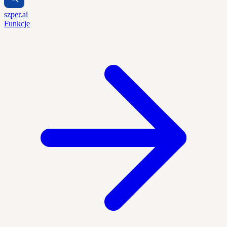
szper.ai
Funkcje