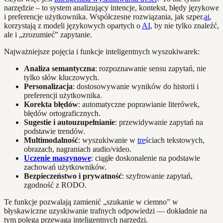
narzędzie – to system analizujący intencje, kontekst, błędy językowe
i preferencje użytkownika. Współczesne rozwiązania, jak szper.
ai
,
korzystają z modeli językowych opartych o
AI
, by nie tylko znaleźć,
ale i „zrozumieć” zapytanie.
Najważniejsze pojęcia i funkcje inteligentnych wyszukiwarek:
Analiza semantyczna
: rozpoznawanie sensu zapytań, nie
tylko słów kluczowych.
Personalizacja
: dostosowywanie wyników do historii i
preferencji użytkownika.
Korekta błędów
: automatyczne poprawianie literówek,
błędów ortograficznych.
Sugestie i autouzupełnianie
: przewidywanie zapytań na
podstawie trendów.
Multimodalność
: wyszukiwanie w
tre
ściach tekstowych,
obrazach, nagraniach audio/video.
Uczenie maszynowe
: ciągłe doskonalenie na podstawie
zachowań użytkowników.
Bezpieczeństwo i prywatność
: szyfrowanie zapytań,
zgodność z RODO.
Te funkcje pozwalają zamienić „szukanie w ciemno” w
błyskawiczne uzyskiwanie trafnych odpowiedzi — dokładnie na
tym polega przewaga inteligentnych narzędzi.