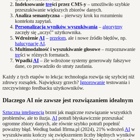
Indeksowanie
tre
ści przez CMS-y
– umożliwiło szybkie
przeszukiwanie większych zbiorów danych.
Analiza semantyczna
– pierwszy krok ku rozumieniu
kontekstu zapytań.
Personalizacja wyników wyszukiwania
–
algorytmy
zaczęły się „uczyć” użytkownika.
Wdrożenie
AI
–
przełom
, ale i nowe źródło błędów, np.
halucynacje
AI
.
Multimodalność i wyszukiwanie głosowe
– rozpoznawanie
tre
ści w różnych formatach.
Wpadki
AI
– źle wdrożone systemy generowały fałszywe
dane, co prowadziło do utraty zaufania.
Każdy z tych etapów to lekcja: technologia rozwija się szybciej niż
zdrowy rozsądek. Największy grzech?
Ignorowanie
testowania i
rzeczywistego feedbacku użytkowników.
Dlaczego AI nie zawsze jest rozwiązaniem idealnym
Sztuczna inteligencja
brzmi jak magiczne rozwiązanie wszystkich
problemów, ale to iluzja.
AI
potrafi błyskawicznie przeszukać
ogromne zbiory danych, ale równie szybko potrafi popełnić
poważny błąd. Według badań Ifirma.pl (2024), 21% wdrożeń
AI
w
wyszukiwaniu kończy się zwiększeniem liczby błędnych wyników