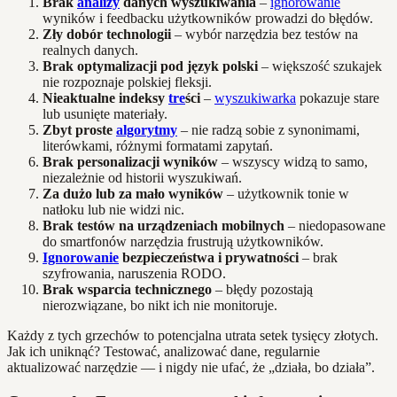
Brak
analizy
danych wyszukiwania
–
ignorowanie
wyników i feedbacku użytkowników prowadzi do błędów.
Zły dobór technologii
– wybór narzędzia bez testów na
realnych danych.
Brak optymalizacji pod język polski
– większość szukajek
nie rozpoznaje polskiej fleksji.
Nieaktualne indeksy
tre
ści
–
wyszukiwarka
pokazuje stare
lub usunięte materiały.
Zbyt proste
algorytmy
– nie radzą sobie z synonimami,
literówkami, różnymi formatami zapytań.
Brak personalizacji wyników
– wszyscy widzą to samo,
niezależnie od historii wyszukiwań.
Za dużo lub za mało wyników
– użytkownik tonie w
natłoku lub nie widzi nic.
Brak testów na urządzeniach mobilnych
– niedopasowane
do smartfonów narzędzia frustrują użytkowników.
Ignorowanie
bezpieczeństwa i prywatności
– brak
szyfrowania, naruszenia RODO.
Brak wsparcia technicznego
– błędy pozostają
nierozwiązane, bo nikt ich nie monitoruje.
Każdy z tych grzechów to potencjalna utrata setek tysięcy złotych.
Jak ich uniknąć? Testować, analizować dane, regularnie
aktualizować narzędzie — i nigdy nie ufać, że „działa, bo działa”.