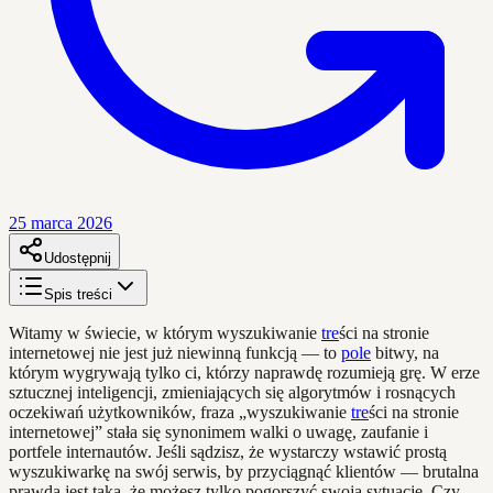
25 marca 2026
Udostępnij
Spis treści
Witamy w świecie, w którym wyszukiwanie
tre
ści na stronie
internetowej nie jest już niewinną funkcją — to
pole
bitwy, na
którym wygrywają tylko ci, którzy naprawdę rozumieją grę. W erze
sztucznej inteligencji, zmieniających się algorytmów i rosnących
oczekiwań użytkowników, fraza „wyszukiwanie
tre
ści na stronie
internetowej” stała się synonimem walki o uwagę, zaufanie i
portfele internautów. Jeśli sądzisz, że wystarczy wstawić prostą
wyszukiwarkę na swój serwis, by przyciągnąć klientów — brutalna
prawda jest taka, że możesz tylko pogorszyć swoją sytuację. Czy