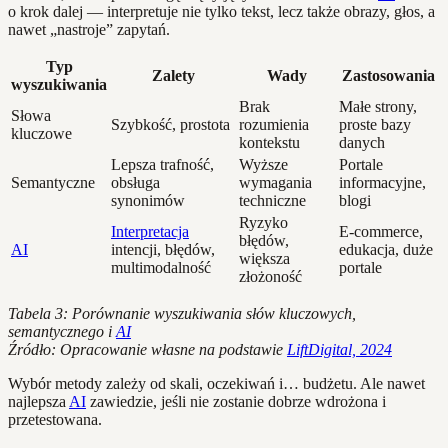
o krok dalej — interpretuje nie tylko tekst, lecz także obrazy, głos, a
nawet „nastroje” zapytań.
Typ
Zalety
Wady
Zastosowania
wyszukiwania
Brak
Małe strony,
Słowa
Szybkość, prostota
rozumienia
proste bazy
kluczowe
kontekstu
danych
Lepsza trafność,
Wyższe
Portale
Semantyczne
obsługa
wymagania
informacyjne,
synonimów
techniczne
blogi
Ryzyko
Interpretacja
E-commerce,
błędów,
AI
intencji, błędów,
edukacja, duże
większa
multimodalność
portale
złożoność
Tabela 3: Porównanie wyszukiwania słów kluczowych,
semantycznego i
AI
Źródło: Opracowanie własne na podstawie
LiftDigital, 2024
Wybór metody zależy od skali, oczekiwań i… budżetu. Ale nawet
najlepsza
AI
zawiedzie, jeśli nie zostanie dobrze wdrożona i
przetestowana.