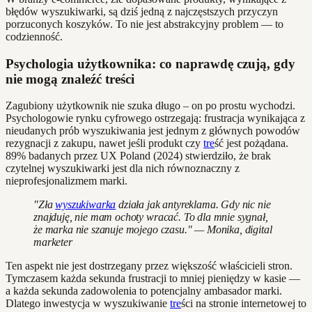
błędów wyszukiwarki, są dziś jedną z najczęstszych przyczyn
porzuconych koszyków. To nie jest abstrakcyjny problem — to
codzienność.
Psychologia użytkownika: co naprawdę czują, gdy
nie mogą znaleźć treści
Zagubiony użytkownik nie szuka długo – on po prostu wychodzi.
Psychologowie rynku cyfrowego ostrzegają: frustracja wynikająca z
nieudanych prób wyszukiwania jest jednym z głównych powodów
rezygnacji z zakupu, nawet jeśli produkt czy
tre
ść jest pożądana.
89% badanych przez UX Poland (2024) stwierdziło, że brak
czytelnej wyszukiwarki jest dla nich równoznaczny z
nieprofesjonalizmem marki.
"Zła
wyszukiwarka
działa jak antyreklama. Gdy nic nie
znajduję, nie mam ochoty wracać. To dla mnie sygnał,
że marka nie szanuje mojego czasu." — Monika, digital
marketer
Ten aspekt nie jest dostrzegany przez większość właścicieli stron.
Tymczasem każda sekunda frustracji to mniej pieniędzy w kasie —
a każda sekunda zadowolenia to potencjalny ambasador marki.
Dlatego inwestycja w wyszukiwanie
tre
ści na stronie internetowej to