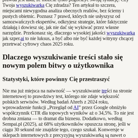
Twoja
wyszukiwarka
Cię zdradza? Ten artykuł to szczera,
miejscami niewygodna analiza obecnych realiów, bez ściemy i
pustych obietnic. Poznasz 7 prawd, których nie usłyszysz od
samozwańczych ekspertów, odkryjesz strategie, które faktycznie
działają i dowiesz się, jak nie dać się wykiwać przez własne
narzędzie. Przekonasz się, dlaczego wysokiej jakości
wyszukiwarka
jak szper.
ai
to nie luksus, a być albo nie być każdej witryny chcącej
przetrwać cyfrowy chaos 2025 roku.
Dlaczego wyszukiwanie treści stało się
nowym polem bitwy o użytkownika
Statystyki, które powinny Cię przestraszyć
Nie ma już miejsca na naiwność — wyszukiwanie
tre
ści na stronie
internetowej to prawdziwy test, którego nie zdaje większość
polskich serwisów. Według badań Ahrefs z 2024 roku,
wprowadzenie funkcji „Przegląd od
AI
” przez Google obniżyło
współczynnik CTR dla topowych wyników aż o 34,5%. To nie jest
drobna zmiana — to dramat dla biznesu. Dodatkowo, według
Sempai.pl (2025), aż 68% użytkowników opuszcza stronę, jeśli w
ciągu 30 sekund nie znajdzie tego, czego szukał. Konwersje w
sklepach internetowych z precyzyjną wyszukiwarką są nawet o