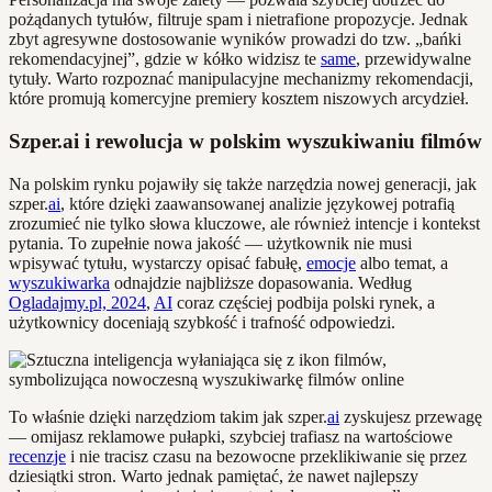
pożądanych tytułów, filtruje spam i nietrafione propozycje. Jednak
zbyt agresywne dostosowanie wyników prowadzi do tzw. „bańki
rekomendacyjnej”, gdzie w kółko widzisz te
same
, przewidywalne
tytuły. Warto rozpoznać manipulacyjne mechanizmy rekomendacji,
które promują komercyjne premiery kosztem niszowych arcydzieł.
Szper.ai i rewolucja w polskim wyszukiwaniu filmów
Na polskim rynku pojawiły się także narzędzia nowej generacji, jak
szper.
ai
, które dzięki zaawansowanej analizie językowej potrafią
zrozumieć nie tylko słowa kluczowe, ale również intencje i kontekst
pytania. To zupełnie nowa jakość — użytkownik nie musi
wpisywać tytułu, wystarczy opisać fabułę,
emocje
albo temat, a
wyszukiwarka
odnajdzie najbliższe dopasowania. Według
Ogladajmy.pl, 2024
,
AI
coraz częściej podbija polski rynek, a
użytkownicy doceniają szybkość i trafność odpowiedzi.
To właśnie dzięki narzędziom takim jak szper.
ai
zyskujesz przewagę
— omijasz reklamowe pułapki, szybciej trafiasz na wartościowe
recenzje
i nie tracisz czasu na bezowocne przeklikiwanie się przez
dziesiątki stron. Warto jednak pamiętać, że nawet najlepszy