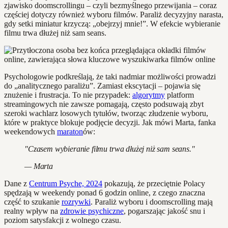
zjawisko doomscrollingu – czyli bezmyślnego przewijania – coraz
częściej dotyczy również wyboru filmów. Paraliż decyzyjny narasta,
gdy setki miniatur krzyczą: „obejrzyj mnie!”. W efekcie wybieranie
filmu trwa dłużej niż sam seans.
Psychologowie podkreślają, że taki nadmiar możliwości prowadzi
do „analitycznego paraliżu”. Zamiast ekscytacji – pojawia się
znużenie i frustracja. To nie przypadek:
algorytmy
platform
streamingowych nie zawsze pomagają, często podsuwają zbyt
szeroki wachlarz losowych tytułów, tworząc złudzenie wyboru,
które w praktyce blokuje podjęcie decyzji. Jak mówi Marta, fanka
weekendowych
maraton
ów:
"Czasem wybieranie filmu trwa dłużej niż sam seans."
— Marta
Dane z
Centrum Psyche, 2024
pokazują, że przeciętnie Polacy
spędzają w weekendy ponad 6 godzin online, z czego znaczna
część to szukanie
rozrywki
. Paraliż wyboru i doomscrolling mają
realny wpływ na
zdrowie psychiczne
, pogarszając jakość snu i
poziom satysfakcji z wolnego czasu.