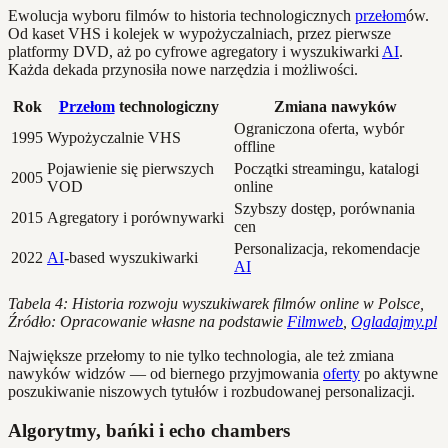
Ewolucja wyboru filmów to historia technologicznych
przełom
ów.
Od kaset VHS i kolejek w wypożyczalniach, przez pierwsze
platformy DVD, aż po cyfrowe agregatory i wyszukiwarki
AI
.
Każda dekada przynosiła nowe narzędzia i możliwości.
Rok
Przełom
technologiczny
Zmiana nawyków
Ograniczona oferta, wybór
1995
Wypożyczalnie VHS
offline
Pojawienie się pierwszych
Początki streamingu, katalogi
2005
VOD
online
Szybszy dostęp, porównania
2015
Agregatory i porównywarki
cen
Personalizacja, rekomendacje
2022
AI
-based wyszukiwarki
AI
Tabela 4: Historia rozwoju wyszukiwarek filmów online w Polsce,
Źródło: Opracowanie własne na podstawie
Filmweb
,
Ogladajmy.pl
Największe przełomy to nie tylko technologia, ale też zmiana
nawyków widzów — od biernego przyjmowania
oferty
po aktywne
poszukiwanie niszowych tytułów i rozbudowanej personalizacji.
Algorytmy, bańki i echo chambers