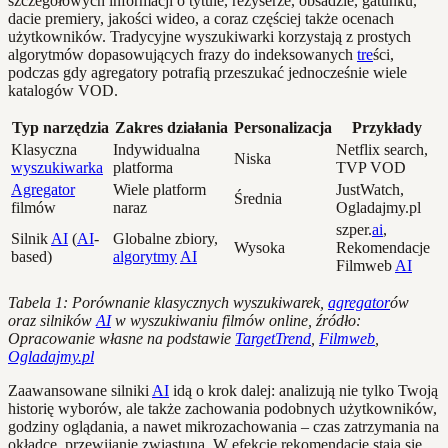
szczegółowych informacji o tytule, reżyserze, obsadzie, gatunku,
dacie premiery, jakości wideo, a coraz częściej także ocenach
użytkowników. Tradycyjne wyszukiwarki korzystają z prostych
algorytmów dopasowujących frazy do indeksowanych
tre
ści,
podczas gdy agregatory potrafią przeszukać jednocześnie wiele
katalogów VOD.
Typ narzędzia
Zakres działania
Personalizacja
Przykłady
Klasyczna
Indywidualna
Netflix search,
Niska
wyszukiwarka
platforma
TVP VOD
Agregator
Wiele platform
JustWatch,
Średnia
filmów
naraz
Ogladajmy.pl
szper.
ai
,
Silnik
AI
(
AI
-
Globalne zbiory,
Wysoka
Rekomendacje
based)
algorytmy
AI
Filmweb
AI
Tabela 1: Porównanie klasycznych wyszukiwarek,
agregator
ów
oraz silników
AI
w wyszukiwaniu filmów online, źródło:
Opracowanie własne na podstawie
TargetTrend
,
Filmweb
,
Ogladajmy.pl
Zaawansowane silniki
AI
idą o krok dalej: analizują nie tylko Twoją
historię wyborów, ale także zachowania podobnych użytkowników,
godziny oglądania, a nawet mikrozachowania – czas zatrzymania na
okładce, przewijanie zwiastuna. W efekcie rekomendacje stają się