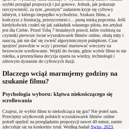
szybki przegląd propozycji i już gotowe. Jednak, jak pokazuje
rzeczywistość, za tym „prostym” zadaniem kryje się cyfrowy
labirynt, z którego nieprędko wychodzisz. Szukasz filmu, a
kończysz z frustracją, przesyceniem i… pustą miską popcornu. Jeśli
kiedykolwiek czułeś się jak zakładnik własnego pilota, ten artykuł
jest dla Ciebie. Przed Tobą 7 brutalnych prawd, które rozbiorą na
czynniki pierwsze świat wyszukiwarek filmów online, obalą mity i
nauczą, jak nie dać się zwieść algorytmicznym pułapkom. Czas
spojrzeć prawdzie w oczy i przestać marnować wieczory na
bezowocne scrollowanie. Wejdź do świata, gdzie wybór filmu to nie
ruletka, a przemyślana decyzja oparta na wiedzy, technologii i
zdrowym dystansie do cyfrowych iluzji.
Dlaczego wciąż marnujemy godziny na
szukanie filmu?
Psychologia wyboru: klątwa niekończącego się
scrollowania
Czujesz, że wybór filmu to niekończąca się gra? Nie jesteś sam.
Przeciętny użytkownik polskich wyszukiwarek filmów online
potrafi spędzić na przeglądaniu propozycji nawet 40 minut, zanim
zdecyduje się na konkretny tytuł. Według badań
Swiss, 2023
,