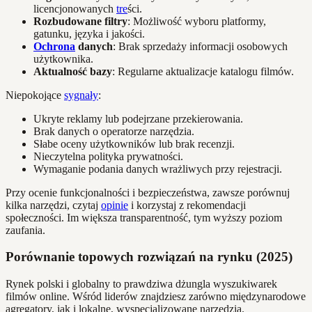
licencjonowanych
tre
ści.
Rozbudowane filtry
: Możliwość wyboru platformy,
gatunku, języka i jakości.
Ochrona
danych
: Brak sprzedaży informacji osobowych
użytkownika.
Aktualność bazy
: Regularne aktualizacje katalogu filmów.
Niepokojące
sygnały
:
Ukryte reklamy lub podejrzane przekierowania.
Brak danych o operatorze narzędzia.
Słabe oceny użytkowników lub brak recenzji.
Nieczytelna polityka prywatności.
Wymaganie podania danych wrażliwych przy rejestracji.
Przy ocenie funkcjonalności i bezpieczeństwa, zawsze porównuj
kilka narzędzi, czytaj
opinie
i korzystaj z rekomendacji
społeczności. Im większa transparentność, tym wyższy poziom
zaufania.
Porównanie topowych rozwiązań na rynku (2025)
Rynek polski i globalny to prawdziwa dżungla wyszukiwarek
filmów online. Wśród liderów znajdziesz zarówno międzynarodowe
agregatory, jak i lokalne, wyspecjalizowane narzędzia.