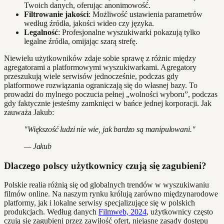
Twoich danych, oferując anonimowość.
Filtrowanie jakości
: Możliwość ustawienia parametrów
według źródła, jakości wideo czy języka.
Legalność
: Profesjonalne wyszukiwarki pokazują tylko
legalne źródła, omijając szarą strefę.
Niewielu użytkowników zdaje sobie sprawę z różnic między
agregatorami a platformowymi wyszukiwarkami. Agregatory
przeszukują wiele serwisów jednocześnie, podczas gdy
platformowe rozwiązania ograniczają się do własnej bazy. To
prowadzi do mylnego poczucia pełnej „wolności wyboru”, podczas
gdy faktycznie jesteśmy zamknięci w bańce jednej korporacji. Jak
zauważa Jakub:
"Większość ludzi nie wie, jak bardzo są manipulowani."
— Jakub
Dlaczego polscy użytkownicy czują się zagubieni?
Polskie realia różnią się od globalnych trendów w wyszukiwaniu
filmów online. Na naszym rynku królują zarówno międzynarodowe
platformy, jak i lokalne serwisy specjalizujące się w polskich
produkcjach. Według danych
Filmweb, 2024
, użytkownicy często
czują się zagubieni przez zawiłość ofert, niejasne zasady dostępu