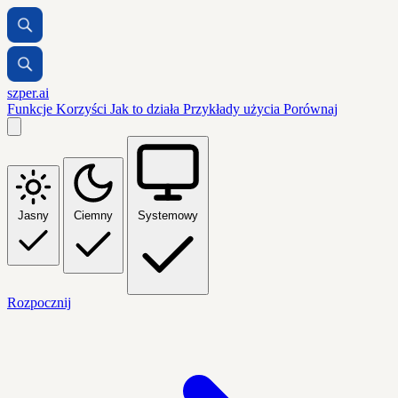
szper.ai
Funkcje
Korzyści
Jak to działa
Przykłady użycia
Porównaj
Jasny
Ciemny
Systemowy
Rozpocznij