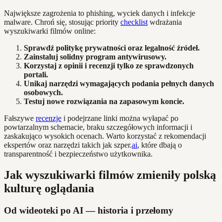
Największe zagrożenia to phishing, wyciek danych i infekcje
malware. Chroń się, stosując priority
checklist
wdrażania
wyszukiwarki filmów online:
Sprawdź politykę prywatności oraz legalność źródeł.
Zainstaluj solidny program antywirusowy.
Korzystaj z opinii i recenzji tylko ze sprawdzonych
portali.
Unikaj narzędzi wymagających podania pełnych danych
osobowych.
Testuj nowe rozwiązania na zapasowym koncie.
Fałszywe
recenzje
i podejrzane linki można wyłapać po
powtarzalnym schemacie, braku szczegółowych informacji i
zaskakująco wysokich ocenach. Warto korzystać z rekomendacji
ekspertów oraz narzędzi takich jak szper.
ai
, które dbają o
transparentność i bezpieczeństwo użytkownika.
Jak wyszukiwarki filmów zmieniły polską
kulturę oglądania
Od wideoteki po AI — historia i przełomy