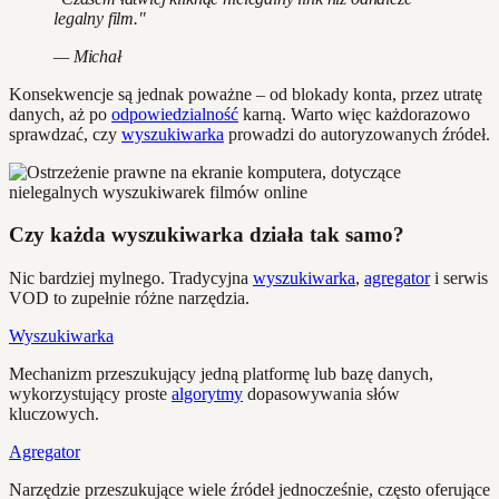
legalny film."
— Michał
Konsekwencje są jednak poważne – od blokady konta, przez utratę
danych, aż po
odpowiedzialność
karną. Warto więc każdorazowo
sprawdzać, czy
wyszukiwarka
prowadzi do autoryzowanych źródeł.
Czy każda wyszukiwarka działa tak samo?
Nic bardziej mylnego. Tradycyjna
wyszukiwarka
,
agregator
i serwis
VOD to zupełnie różne narzędzia.
Wyszukiwarka
Mechanizm przeszukujący jedną platformę lub bazę danych,
wykorzystujący proste
algorytmy
dopasowywania słów
kluczowych.
Agregator
Narzędzie przeszukujące wiele źródeł jednocześnie, często oferujące