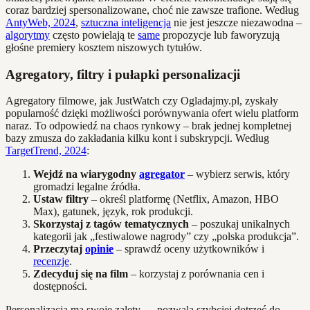
coraz bardziej spersonalizowane, choć nie zawsze trafione. Według
AntyWeb, 2024
,
sztuczna inteligencja
nie jest jeszcze niezawodna –
algorytmy
często powielają te
same
propozycje lub faworyzują
głośne premiery kosztem niszowych tytułów.
Agregatory, filtry i pułapki personalizacji
Agregatory filmowe, jak JustWatch czy Ogladajmy.pl, zyskały
popularność dzięki możliwości porównywania ofert wielu platform
naraz. To odpowiedź na chaos rynkowy – brak jednej kompletnej
bazy zmusza do zakładania kilku kont i subskrypcji. Według
TargetTrend, 2024
:
Wejdź na wiarygodny
agregator
– wybierz serwis, który
gromadzi legalne źródła.
Ustaw filtry
– określ platformę (Netflix, Amazon, HBO
Max), gatunek, język, rok produkcji.
Skorzystaj z tagów tematycznych
– poszukaj unikalnych
kategorii jak „festiwalowe nagrody” czy „polska produkcja”.
Przeczytaj
opinie
– sprawdź oceny użytkowników i
recenzje
.
Zdecyduj się na film
– korzystaj z porównania cen i
dostępności.
Personalizacja ma swoje zalety — pozwala szybciej dotrzeć do