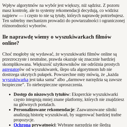
Wpływ algorytmów na wybór jest większy, niż sądzisz. Z pozoru
masz kontrolę, ale to systemy rekomendacji decydują, co widzisz
najpierw — i często to nie są tytuły, których naprawdę potrzebujesz.
Ten subtelny mechanizm prowadzi do powtarzalności i ograniczonej
różnorodności wyborów.
Ile naprawdę wiemy o wyszukiwarkach filmów
online?
Choć mogłoby się wydawać, że wyszukiwarki filmów online są
przezroczyste i neutralne, prawda okazuje się znacznie bardziej
skomplikowana. Większość użytkowników nie odróżnia prostych
agregator
ów od wyszukiwarek, ślepo ufa algorytmom lub nie
dostrzega ukrytych pułapek. Powszechne mity mówią, że „każda
wyszukiwarka
jest taka sama” albo „darmowe narzędzia są zawsze
bezpieczne”. To niebezpieczne uproszczenia.
Dostęp do niszowych tytułów
: Eksperckie wyszukiwarki
często integrują mniej znane platformy, których nie znajdziesz
na głównych portalach.
Personalizowane rekomendacje
: Zaawansowane silniki
analizują historię wyszukiwań, by sugerować bardziej trafne
propozycje.
Ochrona
prywatności
: Wybrane narzędzia nie śledzą