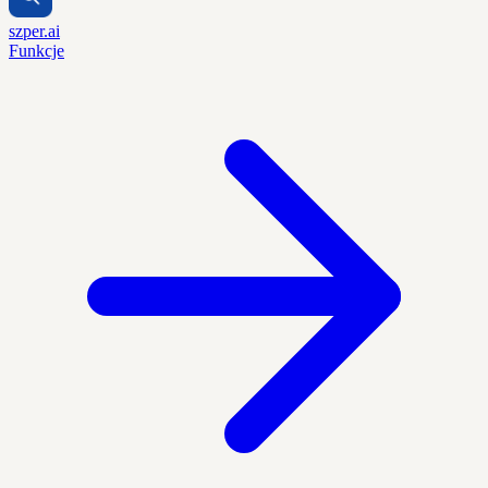
szper.ai
Funkcje