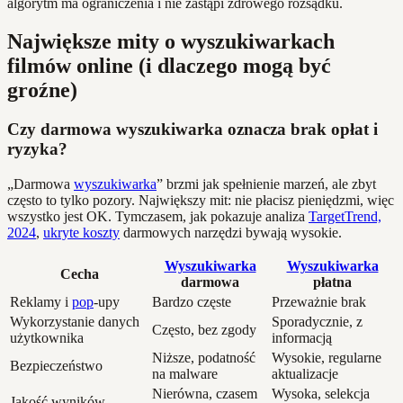
algorytm ma ograniczenia i nie zastąpi zdrowego rozsądku.
Największe mity o wyszukiwarkach
filmów online (i dlaczego mogą być
groźne)
Czy darmowa wyszukiwarka oznacza brak opłat i
ryzyka?
„Darmowa
wyszukiwarka
” brzmi jak spełnienie marzeń, ale zbyt
często to tylko pozory. Największy mit: nie płacisz pieniędzmi, więc
wszystko jest OK. Tymczasem, jak pokazuje analiza
TargetTrend,
2024
,
ukryte koszty
darmowych narzędzi bywają wysokie.
Wyszukiwarka
Wyszukiwarka
Cecha
darmowa
płatna
Reklamy i
pop
-upy
Bardzo częste
Przeważnie brak
Wykorzystanie danych
Sporadycznie, z
Często, bez zgody
użytkownika
informacją
Niższe, podatność
Wysokie, regularne
Bezpieczeństwo
na malware
aktualizacje
Nierówna, czasem
Wysoka, selekcja
Jakość wyników