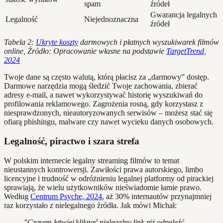
spam
źródeł
Gwarancja legalnych
Legalność
Niejednoznaczna
źródeł
Tabela 2:
Ukryte koszty
darmowych i płatnych wyszukiwarek filmów
online, Źródło: Opracowanie własne na podstawie
TargetTrend,
2024
Twoje dane są często walutą, którą płacisz za „darmowy” dostęp.
Darmowe narzędzia mogą śledzić Twoje zachowania, zbierać
adresy e-mail, a nawet wykorzystywać historię wyszukiwań do
profilowania reklamowego. Zagrożenia rosną, gdy korzystasz z
niesprawdzonych, nieautoryzowanych serwisów – możesz stać się
ofiarą phishingu, malware czy nawet wycieku danych osobowych.
Legalność, piractwo i szara strefa
W polskim internecie legalny streaming filmów to temat
nieustannych kontrowersji. Zawiłości prawa autorskiego, limbo
licencyjne i trudność w odróżnieniu legalnej platformy od pirackiej
sprawiają, że wielu użytkowników nieświadomie łamie prawo.
Według
Centrum Psyche, 2024
, aż 30% internautów przynajmniej
raz korzystało z nielegalnego źródła. Jak mówi Michał:
"Czasem łatwiej kliknąć nielegalny link niż odnaleźć