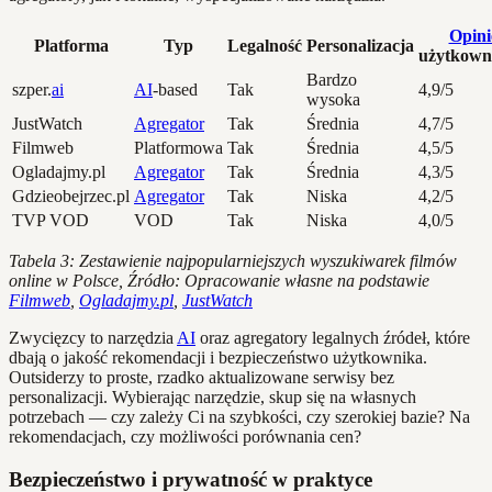
Opini
Platforma
Typ
Legalność
Personalizacja
użytkown
Bardzo
szper.
ai
AI
-based
Tak
4,9/5
wysoka
JustWatch
Agregator
Tak
Średnia
4,7/5
Filmweb
Platformowa
Tak
Średnia
4,5/5
Ogladajmy.pl
Agregator
Tak
Średnia
4,3/5
Gdzieobejrzec.pl
Agregator
Tak
Niska
4,2/5
TVP VOD
VOD
Tak
Niska
4,0/5
Tabela 3: Zestawienie najpopularniejszych wyszukiwarek filmów
online w Polsce, Źródło: Opracowanie własne na podstawie
Filmweb
,
Ogladajmy.pl
,
JustWatch
Zwycięzcy to narzędzia
AI
oraz agregatory legalnych źródeł, które
dbają o jakość rekomendacji i bezpieczeństwo użytkownika.
Outsiderzy to proste, rzadko aktualizowane serwisy bez
personalizacji. Wybierając narzędzie, skup się na własnych
potrzebach — czy zależy Ci na szybkości, czy szerokiej bazie? Na
rekomendacjach, czy możliwości porównania cen?
Bezpieczeństwo i prywatność w praktyce