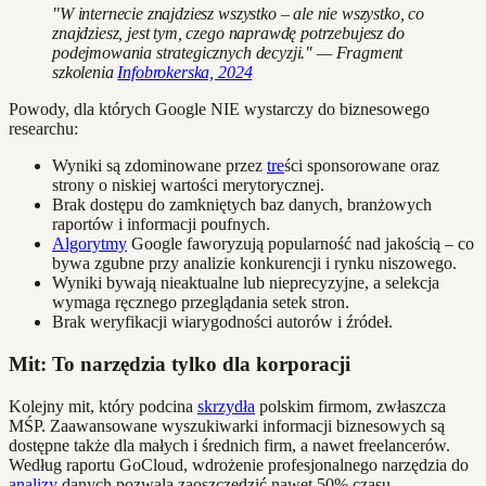
"W internecie znajdziesz wszystko – ale nie wszystko, co
znajdziesz, jest tym, czego naprawdę potrzebujesz do
podejmowania strategicznych decyzji." — Fragment
szkolenia
Infobrokerska, 2024
Powody, dla których Google NIE wystarczy do biznesowego
researchu:
Wyniki są zdominowane przez
tre
ści sponsorowane oraz
strony o niskiej wartości merytorycznej.
Brak dostępu do zamkniętych baz danych, branżowych
raportów i informacji poufnych.
Algorytmy
Google faworyzują popularność nad jakością – co
bywa zgubne przy analizie konkurencji i rynku niszowego.
Wyniki bywają nieaktualne lub nieprecyzyjne, a selekcja
wymaga ręcznego przeglądania setek stron.
Brak weryfikacji wiarygodności autorów i źródeł.
Mit: To narzędzia tylko dla korporacji
Kolejny mit, który podcina
skrzydła
polskim firmom, zwłaszcza
MŚP. Zaawansowane wyszukiwarki informacji biznesowych są
dostępne także dla małych i średnich firm, a nawet freelancerów.
Według raportu GoCloud, wdrożenie profesjonalnego narzędzia do
analizy
danych pozwala zaoszczędzić nawet 50% czasu