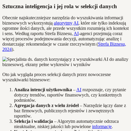
Sztuczna inteligencja i jej rola w selekcji danych
Obecnie najskuteczniejsze narzędzia do wyszukiwania informacji
biznesowych wykorzystują
algorytmy
AI
, które nie tylko indeksują
ogromne ilości danych, ale przede wszystkim rozumieją ich kontekst
i sens. Według raportu Strefa Biznesu,
AI
-agenci przejmują coraz
więcej procesów podejmowania decyzji, automatyzując analizę i
dostarczając rekomendacje w czasie rzeczywistym (
Strefa Biznesu,
2024
).
Oto jak wygląda proces selekcji danych przez nowoczesne
wyszukiwarki biznesowe:
Analiza intencji użytkownika
–
AI
rozpoznaje, czy pytanie
dotyczy trendów, raportów finansowych, czy konkretnych
podmiotów.
Agregacja danych z wielu źródeł
– Narzędzie łączy dane z
baz firmowych, publicznych rejestrów i zewnętrznych
raportów.
Selekcja i walidacja
– Algorytm automatycznie odrzuca
nieaktualne, niskiej jakości lub powielone
informacje
.