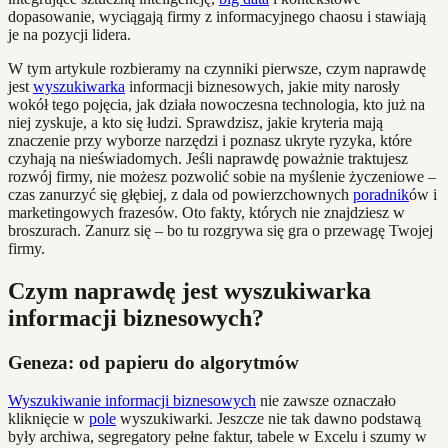
dopasowanie, wyciągają firmy z informacyjnego chaosu i stawiają
je na pozycji lidera.
W tym artykule rozbieramy na czynniki pierwsze, czym naprawdę
jest
wyszukiwarka
informacji biznesowych, jakie mity narosły
wokół tego pojęcia, jak działa nowoczesna technologia, kto już na
niej zyskuje, a kto się łudzi. Sprawdzisz, jakie kryteria mają
znaczenie przy wyborze narzędzi i poznasz ukryte ryzyka, które
czyhają na nieświadomych. Jeśli naprawdę poważnie traktujesz
rozwój firmy, nie możesz pozwolić sobie na myślenie życzeniowe –
czas zanurzyć się głębiej, z dala od powierzchownych
poradnik
ów i
marketingowych frazesów. Oto fakty, których nie znajdziesz w
broszurach. Zanurz się – bo tu rozgrywa się gra o przewagę Twojej
firmy.
Czym naprawdę jest wyszukiwarka
informacji biznesowych?
Geneza: od papieru do algorytmów
Wyszukiwanie informacji biznesowych
nie zawsze oznaczało
kliknięcie w
pole
wyszukiwarki. Jeszcze nie tak dawno podstawą
były archiwa, segregatory pełne faktur, tabele w Excelu i szumy w