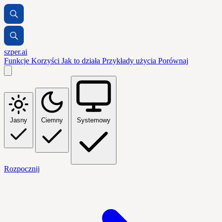
szper.ai
Funkcje
Korzyści
Jak to działa
Przykłady użycia
Porównaj
Jasny
Ciemny
Systemowy
Rozpocznij