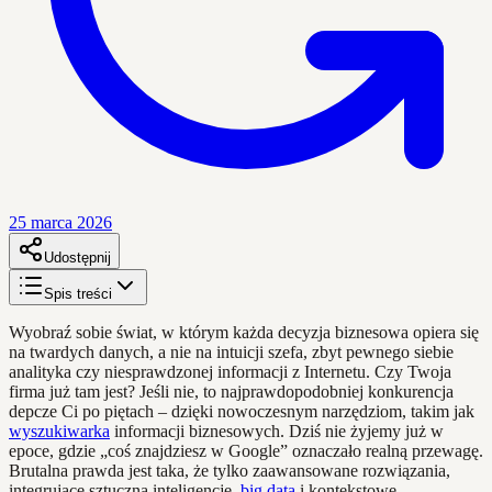
25 marca 2026
Udostępnij
Spis treści
Wyobraź sobie świat, w którym każda decyzja biznesowa opiera się
na twardych danych, a nie na intuicji szefa, zbyt pewnego siebie
analityka czy niesprawdzonej informacji z Internetu. Czy Twoja
firma już tam jest? Jeśli nie, to najprawdopodobniej konkurencja
depcze Ci po piętach – dzięki nowoczesnym narzędziom, takim jak
wyszukiwarka
informacji biznesowych. Dziś nie żyjemy już w
epoce, gdzie „coś znajdziesz w Google” oznaczało realną przewagę.
Brutalna prawda jest taka, że tylko zaawansowane rozwiązania,
integrujące sztuczną inteligencję,
big data
i kontekstowe