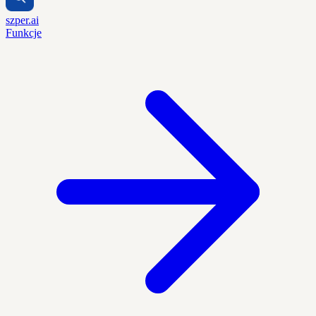
szper.ai
Funkcje