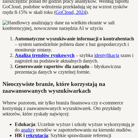
zaoszczędzić ponad 80 godzin pracy analityków. Według raportu
GoCloud, podobne wdrożenia przekładają się na wzrost zysków
rzędu 8-15% w skali roku (
GoCloud, 2024
).
Automatyczne wyszukiwanie informacji o kontrahentach
– system samodzielnie pobiera dane z baz gospodarczych i
monitoruje zmiany.
Analiza trendów rynkowych
– szybka
identyfikacja
szans i
zagrożeń na podstawie aktualnych danych.
Generowanie raportów dla zarządu
– błyskawiczna
prezentacja danych w czytelnej formie.
Nieoczywiste branże, które korzystają na
zaawansowanych wyszukiwarkach
Wbrew pozorom, nie tylko branża finansowa czy e-commerce
korzystają z zaawansowanych wyszukiwarek. Oto przykłady
sektorów, które zyskały najwięcej:
Edukacja
: Uczelnie wyższe i szkoły wyższe wykorzystują je
do
analizy
trendów w zapotrzebowaniu na kierunki studiów.
HR i
rekrutacja
: Szybkie sprawdzanie referencji