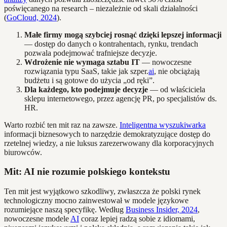
poświęcanego na research – niezależnie od skali działalności
(
GoCloud, 2024
).
Małe firmy mogą szybciej rosnąć dzięki lepszej informacji
— dostęp do danych o kontrahentach, rynku, trendach
pozwala podejmować trafniejsze decyzje.
Wdrożenie nie wymaga sztabu IT
— nowoczesne
rozwiązania typu SaaS, takie jak szper.
ai
, nie obciążają
budżetu i są gotowe do użycia „od ręki”.
Dla każdego, kto podejmuje decyzje
— od właściciela
sklepu internetowego, przez agencję PR, po specjalistów ds.
HR.
Warto rozbić ten mit raz na zawsze.
Inteligentna wyszukiwarka
informacji biznesowych to narzędzie demokratyzujące dostęp do
rzetelnej wiedzy, a nie luksus zarezerwowany dla korporacyjnych
biurowców.
Mit: AI nie rozumie polskiego kontekstu
Ten mit jest wyjątkowo szkodliwy, zwłaszcza że polski rynek
technologiczny mocno zainwestował w modele językowe
rozumiejące naszą specyfikę. Według
Business Insider, 2024
,
nowoczesne modele
AI
coraz lepiej radzą sobie z idiomami,