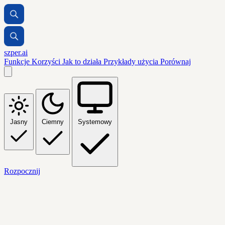
szper.ai
Funkcje
Korzyści
Jak to działa
Przykłady użycia
Porównaj
Jasny
Ciemny
Systemowy
Rozpocznij