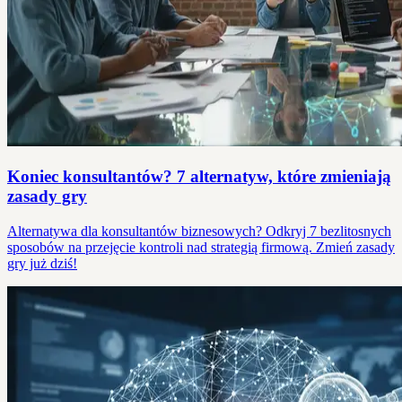
Koniec konsultantów? 7 alternatyw, które zmieniają
zasady gry
Alternatywa dla konsultantów biznesowych? Odkryj 7 bezlitosnych
sposobów na przejęcie kontroli nad strategią firmową. Zmień zasady
gry już dziś!