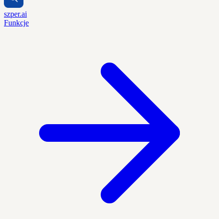
szper.ai
Funkcje