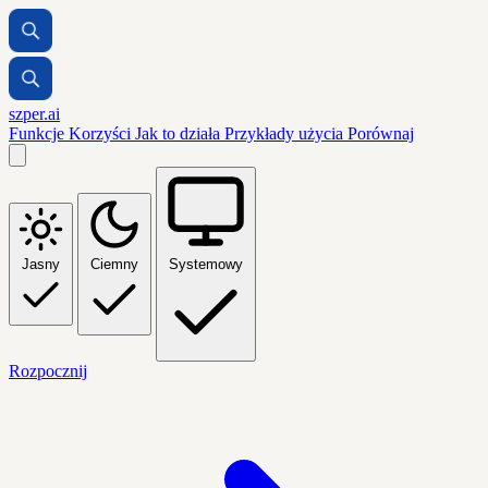
szper.ai
Funkcje
Korzyści
Jak to działa
Przykłady użycia
Porównaj
Jasny
Ciemny
Systemowy
Rozpocznij