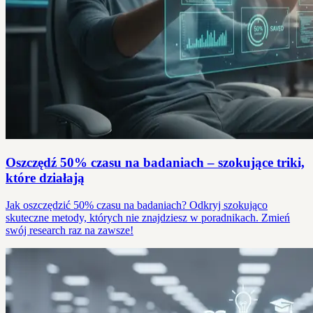
Oszczędź 50% czasu na badaniach – szokujące triki,
które działają
Jak oszczędzić 50% czasu na badaniach? Odkryj szokująco
skuteczne metody, których nie znajdziesz w poradnikach. Zmień
swój research raz na zawsze!