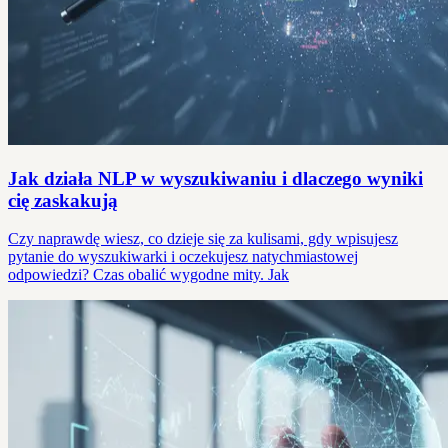
Jak działa NLP w wyszukiwaniu i dlaczego wyniki
cię zaskakują
Czy naprawdę wiesz, co dzieje się za kulisami, gdy wpisujesz
pytanie do wyszukiwarki i oczekujesz natychmiastowej
odpowiedzi? Czas obalić wygodne mity. Jak