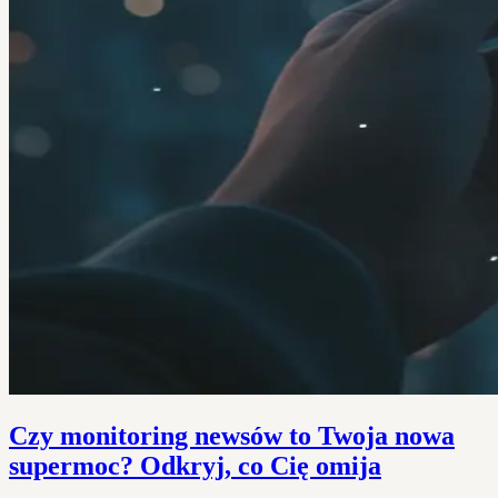
Czy monitoring newsów to Twoja nowa
supermoc? Odkryj, co Cię omija