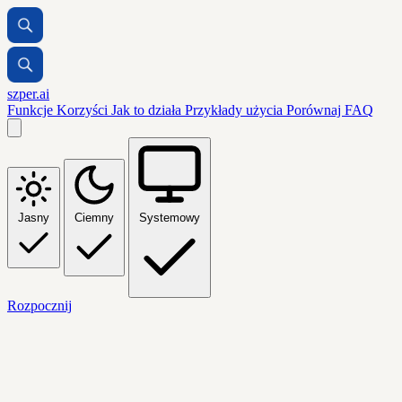
szper.ai
Funkcje
Korzyści
Jak to działa
Przykłady użycia
Porównaj
FAQ
Jasny
Ciemny
Systemowy
Rozpocznij