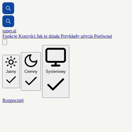
szper.ai
Funkcje
Korzyści
Jak to działa
Przykłady użycia
Porównaj
Jasny
Ciemny
Systemowy
Rozpocznij