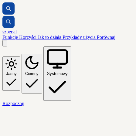
szper.ai
Funkcje
Korzyści
Jak to działa
Przykłady użycia
Porównaj
Jasny
Ciemny
Systemowy
Rozpocznij