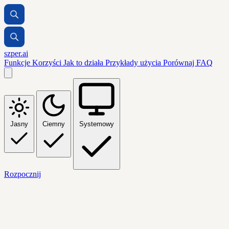
szper.ai
Funkcje
Korzyści
Jak to działa
Przykłady użycia
Porównaj
FAQ
Jasny
Ciemny
Systemowy
Rozpocznij