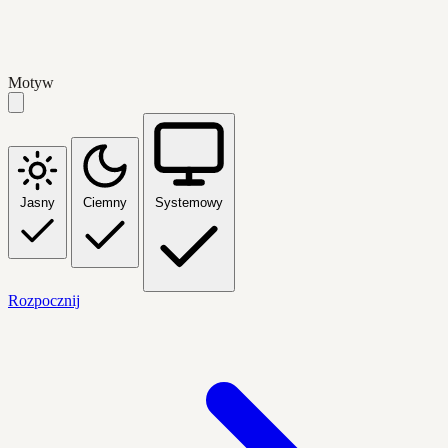
Motyw
Jasny
Ciemny
Systemowy
Rozpocznij