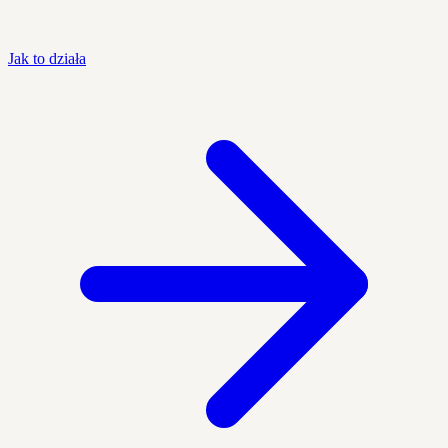
Jak to działa