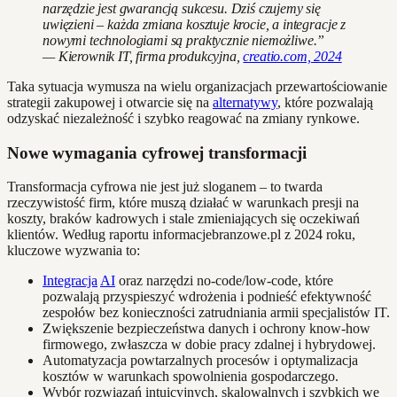
narzędzie jest gwarancją sukcesu. Dziś czujemy się
uwięzieni – każda zmiana kosztuje krocie, a integracje z
nowymi technologiami są praktycznie niemożliwe.”
— Kierownik IT, firma produkcyjna,
creatio.com, 2024
Taka sytuacja wymusza na wielu organizacjach przewartościowanie
strategii zakupowej i otwarcie się na
alternatywy
, które pozwalają
odzyskać niezależność i szybko reagować na zmiany rynkowe.
Nowe wymagania cyfrowej transformacji
Transformacja cyfrowa nie jest już sloganem – to twarda
rzeczywistość firm, które muszą działać w warunkach presji na
koszty, braków kadrowych i stale zmieniających się oczekiwań
klientów. Według raportu informacjebranzowe.pl z 2024 roku,
kluczowe wyzwania to:
Integracja
AI
oraz narzędzi no-code/low-code, które
pozwalają przyspieszyć wdrożenia i podnieść efektywność
zespołów bez konieczności zatrudniania armii specjalistów IT.
Zwiększenie bezpieczeństwa danych i ochrony know-how
firmowego, zwłaszcza w dobie pracy zdalnej i hybrydowej.
Automatyzacja powtarzalnych procesów i optymalizacja
kosztów w warunkach spowolnienia gospodarczego.
Wybór rozwiązań intuicyjnych, skalowalnych i szybkich we