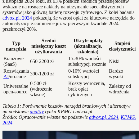
z listopada 2024 roku, aż 63% polskich średnich przedsiębiorstw
wskazuje na rosnące nakłady na utrzymanie specjalistycznych
systemów jako główną barierę rozwoju cyfrowego. Z kolei badania
advox.pl, 2024
pokazują, że wzrost opłat za kluczowe narzędzia do
automatyzacji e-commerce już w pierwszym kwartale 2024
przekroczył 20%.
Średni
Ukryte opłaty
Typ
Stopień
miesięczny koszt
(aktualizacje,
narzędzia
elastyczności
użytkowania
szkolenia)
Branżowe
15-30% wartości
650-2200 zł
Niski
(SaaS)
subskrypcji rocznie
Rozwiązania
0-10% wartości
Bardzo
390-1200 zł
AI
/no-code
subskrypcji
wysoki
0-500 zł
Koszty wdrożenia,
Uniwersalne
Zależny od
(wdrożenie
brak opłat
open-source
wdrożenia
własne)
cyklicznych
Tabela 1: Porównanie kosztów narzędzi branżowych i alternatyw
na podstawie
analizy
rynku KPMG i advox.pl
Źródło: Opracowanie własne na podstawie
advox.pl, 2024
,
KPMG,
2024