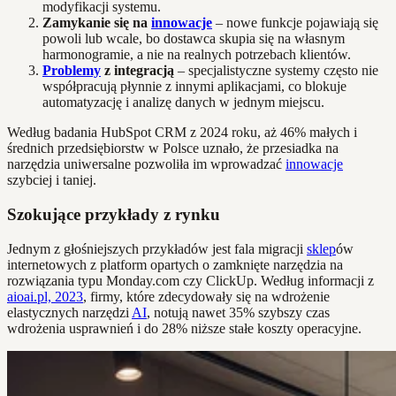
modyfikacji systemu.
Zamykanie się na
innowacje
– nowe funkcje pojawiają się
powoli lub wcale, bo dostawca skupia się na własnym
harmonogramie, a nie na realnych potrzebach klientów.
Problemy
z integracją
– specjalistyczne systemy często nie
współpracują płynnie z innymi aplikacjami, co blokuje
automatyzację i analizę danych w jednym miejscu.
Według badania HubSpot CRM z 2024 roku, aż 46% małych i
średnich przedsiębiorstw w Polsce uznało, że przesiadka na
narzędzia uniwersalne pozwoliła im wprowadzać
innowacje
szybciej i taniej.
Szokujące przykłady z rynku
Jednym z głośniejszych przykładów jest fala migracji
sklep
ów
internetowych z platform opartych o zamknięte narzędzia na
rozwiązania typu Monday.com czy ClickUp. Według informacji z
aioai.pl, 2023
, firmy, które zdecydowały się na wdrożenie
elastycznych narzędzi
AI
, notują nawet 35% szybszy czas
wdrożenia usprawnień i do 28% niższe stałe koszty operacyjne.