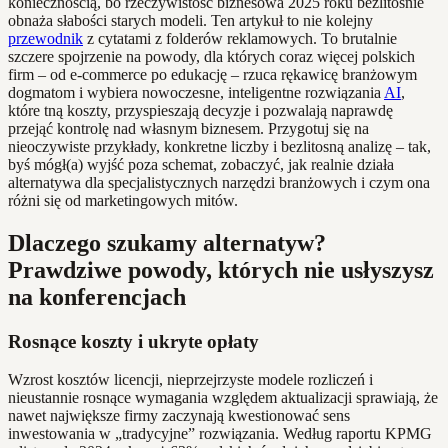
koniecznością, bo rzeczywistość biznesowa 2025 roku bezlitośnie
obnaża słabości starych modeli. Ten artykuł to nie kolejny
przewodnik
z cytatami z folderów reklamowych. To brutalnie
szczere spojrzenie na powody, dla których coraz więcej polskich
firm – od e-commerce po edukację – rzuca rękawicę branżowym
dogmatom i wybiera nowoczesne, inteligentne rozwiązania
AI
,
które tną koszty, przyspieszają decyzje i pozwalają naprawdę
przejąć kontrolę nad własnym biznesem. Przygotuj się na
nieoczywiste przykłady, konkretne liczby i bezlitosną analizę – tak,
byś mógł(a) wyjść poza schemat, zobaczyć, jak realnie działa
alternatywa dla specjalistycznych narzędzi branżowych i czym ona
różni się od marketingowych mitów.
Dlaczego szukamy alternatyw?
Prawdziwe powody, których nie usłyszysz
na konferencjach
Rosnące koszty i ukryte opłaty
Wzrost kosztów licencji, nieprzejrzyste modele rozliczeń i
nieustannie rosnące wymagania względem aktualizacji sprawiają, że
nawet największe firmy zaczynają kwestionować sens
inwestowania w „tradycyjne” rozwiązania. Według raportu KPMG