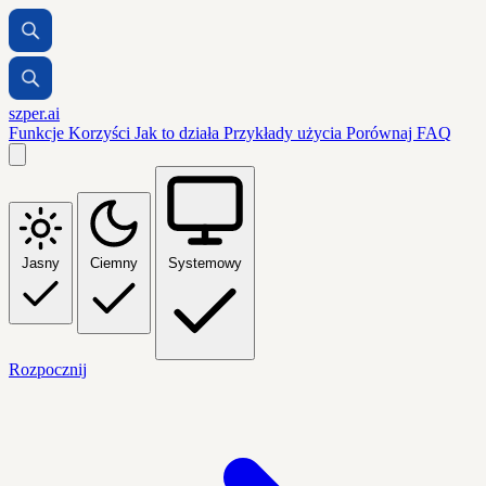
szper.ai
Funkcje
Korzyści
Jak to działa
Przykłady użycia
Porównaj
FAQ
Jasny
Ciemny
Systemowy
Rozpocznij