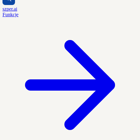
szper.ai
Funkcje