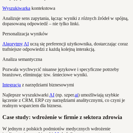
Wyszukiwarka
kontekstowa
Analizuje sens zapytania, łącząc wyniki z różnych źródeł w spójną,
dopasowaną odpowiedź – nie tylko linki.
Personalizacja wyników
Algorytmy
AI
uczą się preferencji użytkownika, dostarczając coraz
trafniejsze odpowiedzi z każdą kolejną interakcją.
Analiza semantyczna
Pozwala wychwycić niuanse językowe i specyficzne potrzeby
branżowe, eliminując tzw. śmieciowe wyniki.
Integracja
z narzędziami biznesowymi
Najlepsze wyszukiwarki
AI
(np. szper.
ai
) umożliwiają szybkie
łączenie z CRM, ERP czy narzędziami analitycznymi, co czyni je
realnym wsparciem dla biznesu.
Case study: wdrożenie w firmie z sektora zdrowia
W jednym z polskich podmiotów medycznych wdrożenie