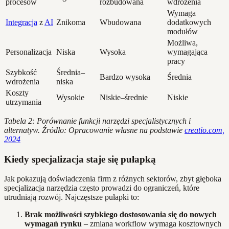
procesów
rozbudowana
wdrożenia
Wymaga
Integracja
z
AI
Znikoma
Wbudowana
dodatkowych
modułów
Możliwa,
Personalizacja
Niska
Wysoka
wymagająca
pracy
Szybkość
Średnia–
Bardzo wysoka
Średnia
wdrożenia
niska
Koszty
Wysokie
Niskie–średnie
Niskie
utrzymania
Tabela 2: Porównanie funkcji narzędzi specjalistycznych i
alternatyw. Źródło: Opracowanie własne na podstawie
creatio.com,
2024
Kiedy specjalizacja staje się pułapką
Jak pokazują doświadczenia firm z różnych sektorów, zbyt głęboka
specjalizacja narzędzia często prowadzi do ograniczeń, które
utrudniają rozwój. Najczęstsze pułapki to:
Brak możliwości szybkiego dostosowania się do nowych
wymagań rynku
– zmiana workflow wymaga kosztownych