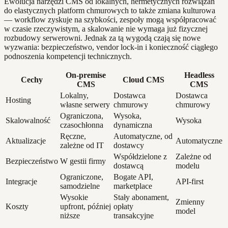
Ewolucja narzędzi CMS od lokalnych, hermetycznych rozwiązań
do elastycznych platform chmurowych to także zmiana kulturowa
— workflow zyskuje na szybkości, zespoły mogą współpracować
w czasie rzeczywistym, a skalowanie nie wymaga już fizycznej
rozbudowy serwerowni. Jednak za tą wygodą czają się nowe
wyzwania: bezpieczeństwo, vendor lock-in i konieczność ciągłego
podnoszenia kompetencji technicznych.
On-premise
Headless
Cechy
Cloud CMS
CMS
CMS
Lokalny,
Dostawca
Dostawca
Hosting
własne serwery
chmurowy
chmurowy
Ograniczona,
Wysoka,
Skalowalność
Wysoka
czasochłonna
dynamiczna
Ręczne,
Automatyczne, od
Aktualizacje
Automatyczne
zależne od IT
dostawcy
Współdzielone z
Zależne od
Bezpieczeństwo
W gestii firmy
dostawcą
modelu
Ograniczone,
Bogate API,
Integracje
API-first
samodzielne
marketplace
Wysokie
Stały abonament,
Zmienny
Koszty
upfront, później
opłaty
model
niższe
transakcyjne