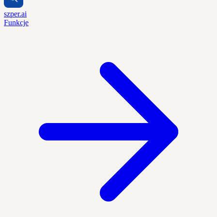
szper.ai
Funkcje