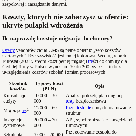
zespołowej i zarządzaniu danymi.
Koszty, których nie zobaczysz w ofercie:
ukryte pułapki wdrożenia
Ile naprawdę kosztuje migracja do chmury?
Oferty
vendorów cloud CMS są pełne obietnic „zero kosztów
startowych”. Rzeczywistość jest mniej kolorowa. Według raportu
Eurostat (2024), średni koszt pełnej migracji
tre
ści do chmury dla
średniej firmy w Polsce wynosi od 50 do 200 tys. zł – i to bez
uwzględnienia kosztów szkoleń i zmian procesowych.
Składnik
Typowy koszt
Opis
kosztów
(PLN)
Konsultacje i
10 000 – 30
Analiza potrzeb, plan migracji,
audyty
000
testy
bezpieczeństwa
15 000 – 60
Przeniesienie
danych, mapowanie
Migracja
tre
ści
000
struktur
Integracje
20 000 – 70
API, synchronizacja z narzędziami
systemowe
000
firmowymi
Przygotowanie zespołu do
Szkolenia
5 000 – 20 000