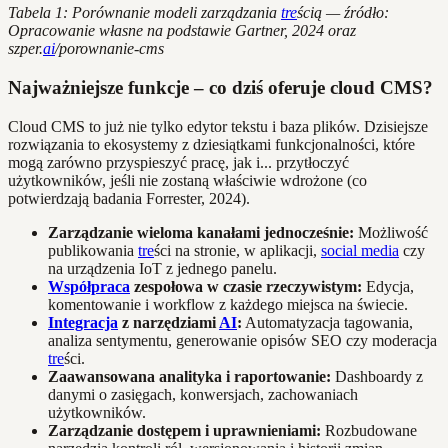
Tabela 1: Porównanie modeli zarządzania
tre
ścią — źródło:
Opracowanie własne na podstawie Gartner, 2024 oraz
szper.
ai
/porownanie-cms
Najważniejsze funkcje – co dziś oferuje cloud CMS?
Cloud CMS to już nie tylko edytor tekstu i baza plików. Dzisiejsze
rozwiązania to ekosystemy z dziesiątkami funkcjonalności, które
mogą zarówno przyspieszyć pracę, jak i... przytłoczyć
użytkowników, jeśli nie zostaną właściwie wdrożone (co
potwierdzają badania Forrester, 2024).
Zarządzanie wieloma kanałami jednocześnie:
Możliwość
publikowania
tre
ści na stronie, w aplikacji,
social media
czy
na urządzenia IoT z jednego panelu.
Współpraca
zespołowa w czasie rzeczywistym:
Edycja,
komentowanie i workflow z każdego miejsca na świecie.
Integracja
z narzędziami
AI
:
Automatyzacja tagowania,
analiza sentymentu, generowanie opisów SEO czy moderacja
tre
ści.
Zaawansowana analityka i raportowanie:
Dashboardy z
danymi o zasięgach, konwersjach, zachowaniach
użytkowników.
Zarządzanie dostępem i uprawnieniami:
Rozbudowane