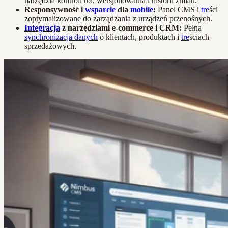
narzędzia kontroli ról, wersjonowania i historii zmian.
Responsywność i
wsparcie
dla
mobile
:
Panel CMS i
tre
ści
zoptymalizowane do zarządzania z urządzeń przenośnych.
Integracja
z narzędziami e-commerce i CRM:
Pełna
synchronizacja danych
o klientach, produktach i
tre
ściach
sprzedażowych.