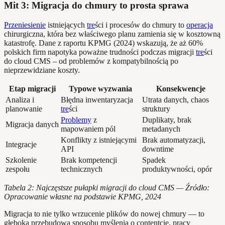
Mit 3: Migracja do chmury to prosta sprawa
Przeniesienie
istniejących
tre
ści i procesów do chmury to
operacja
chirurgiczna, która bez właściwego planu zamienia się w kosztowną
katastrofę. Dane z raportu KPMG (2024) wskazują, że aż 60%
polskich firm napotyka poważne trudności podczas migracji
tre
ści
do cloud CMS – od problemów z kompatybilnością po
nieprzewidziane koszty.
Etap migracji
Typowe wyzwania
Konsekwencje
Analiza i
Błędna inwentaryzacja
Utrata danych, chaos
planowanie
tre
ści
struktury
Problemy
z
Duplikaty, brak
Migracja danych
mapowaniem pól
metadanych
Konflikty z istniejącymi
Brak automatyzacji,
Integracje
API
downtime
Szkolenie
Brak kompetencji
Spadek
zespołu
technicznych
produktywności, opór
Tabela 2: Najczęstsze pułapki migracji do cloud CMS — Źródło:
Opracowanie własne na podstawie KPMG, 2024
Migracja to nie tylko wrzucenie plików do nowej chmury — to
głęboka przebudowa sposobu myślenia o contentcie, pracy