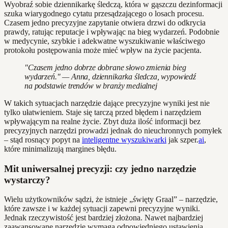
Wyobraź sobie dziennikarkę śledczą, która w gąszczu dezinformacji
szuka wiarygodnego cytatu przesądzającego o losach procesu.
Czasem jedno precyzyjne zapytanie otwiera drzwi do odkrycia
prawdy, ratując reputacje i wpływając na bieg wydarzeń. Podobnie
w medycynie, szybkie i adekwatne wyszukiwanie właściwego
protokołu postępowania może mieć wpływ na życie pacjenta.
"Czasem jedno dobrze dobrane słowo zmienia bieg
wydarzeń." — Anna, dziennikarka śledcza, wypowiedź
na podstawie trendów w branży medialnej
W takich sytuacjach narzędzie dające precyzyjne wyniki jest nie
tylko ułatwieniem. Staje się tarczą przed błędem i narzędziem
wpływającym na realne życie. Zbyt duża ilość informacji bez
precyzyjnych narzędzi prowadzi jednak do nieuchronnych pomyłek
– stąd rosnący popyt na
inteligentne wyszukiwarki
jak szper.
ai
,
które minimalizują margines błędu.
Mit uniwersalnej precyzji: czy jedno narzędzie
wystarczy?
Wielu użytkowników sądzi, że istnieje „święty Graal” – narzędzie,
które zawsze i w każdej sytuacji zapewni precyzyjne wyniki.
Jednak rzeczywistość jest bardziej złożona. Nawet najbardziej
zaawansowane narzędzie wymaga odpowiedniego ustawienia,