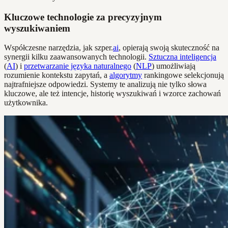
Kluczowe technologie za precyzyjnym
wyszukiwaniem
Współczesne narzędzia, jak szper.
ai
, opierają swoją skuteczność na
synergii kilku zaawansowanych technologii.
Sztuczna inteligencja
(
AI
) i
przetwarzanie języka naturalnego
(
NLP
) umożliwiają
rozumienie kontekstu zapytań, a
algorytmy
rankingowe selekcjonują
najtrafniejsze odpowiedzi. Systemy te analizują nie tylko słowa
kluczowe, ale też intencje, historię wyszukiwań i wzorce zachowań
użytkownika.