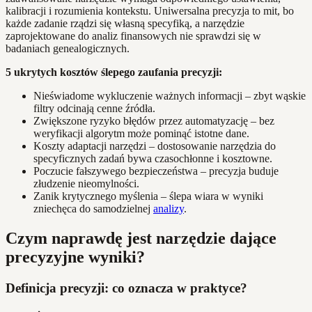
kalibracji i rozumienia kontekstu. Uniwersalna precyzja to mit, bo
każde zadanie rządzi się własną specyfiką, a narzędzie
zaprojektowane do analiz finansowych nie sprawdzi się w
badaniach genealogicznych.
5 ukrytych kosztów ślepego zaufania precyzji:
Nieświadome wykluczenie ważnych informacji – zbyt wąskie
filtry odcinają cenne źródła.
Zwiększone ryzyko błędów przez automatyzację – bez
weryfikacji algorytm może pominąć istotne dane.
Koszty adaptacji narzędzi – dostosowanie narzędzia do
specyficznych zadań bywa czasochłonne i kosztowne.
Poczucie fałszywego bezpieczeństwa – precyzja buduje
złudzenie nieomylności.
Zanik krytycznego myślenia – ślepa wiara w wyniki
zniechęca do samodzielnej
analizy
.
Czym naprawdę jest narzędzie dające
precyzyjne wyniki?
Definicja precyzji: co oznacza w praktyce?