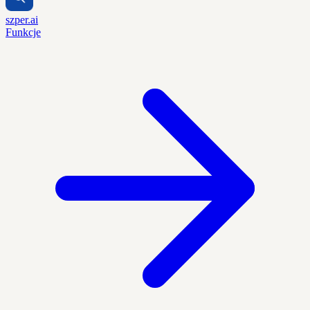
szper.ai
Funkcje