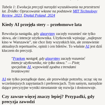
Tabela 1: Ewolucja precyzji narzędzi wyszukiwania na przestrzeni
lat. Źródło: Opracowanie własne na podstawie
MIT Technology
Review, 2023
,
Digital Poland, 2024
Kiedy AI przejęła stery – przełomowe lata
Rewolucja nastąpiła, gdy
algorytmy
zaczęły rozumieć nie tylko
słowa, ale i intencje użytkownika. Użytkownik wpisując „najlepsze
kino w Warszawie”, nie chce listy wszystkich kin, ale zestawienie
aktualnych repertuarów, opinii i cen biletów. To właśnie
AI
jest dziś
kluczem do precyzji.
"
Przełom
nastąpił, gdy
algorytmy
zaczęły rozumieć
intencje użytkownika, nie tylko słowa." — Piotr,
specjalista
AI
, wypowiedź zgodna z trendami
branżowymi
AI
nie tylko porządkuje dane, ale przewiduje potrzeby, ucząc się na
wcześniejszych zapytaniach i preferencjach. Tym samym, narzędzie
dające precyzyjne wyniki nieustannie się rozwija i dostosowuje.
Czy zawsze więcej znaczy lepiej? Przypadki, gdy
precyzja zawodzi