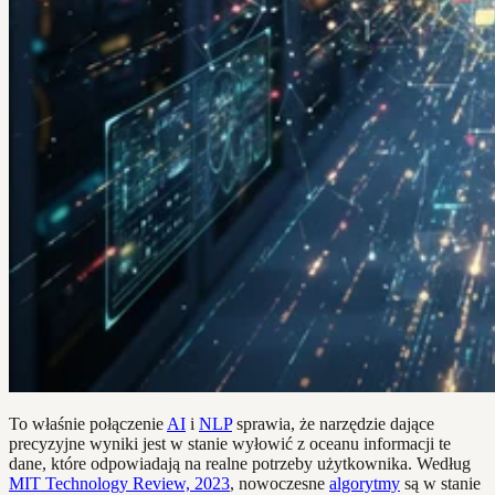
To właśnie połączenie
AI
i
NLP
sprawia, że narzędzie dające
precyzyjne wyniki jest w stanie wyłowić z oceanu informacji te
dane, które odpowiadają na realne potrzeby użytkownika. Według
MIT Technology Review, 2023
, nowoczesne
algorytmy
są w stanie