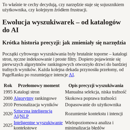
To właśnie te cechy decydują, czy narzędzie staje się sojusznikiem
użytkownika, czy kolejnym źródłem frustracji.
Ewolucja wyszukiwarek – od katalogów
do AI
Krótka historia precyzji: jak zmieniały się narzędzia
Początki cyfrowego wyszukiwania były brutalnie toporne – katalogi
stron, ręczne indeksowanie i proste filtry. Dopiero pojawienie się
pierwszych algorytmów rankingowych otworzyło drzwi do bardziej
trafnych wyników. Każda kolejna dekada przynosiła przełomy, od
PageRanku po rozumiejące intencje
AI
.
Rok
Przełomowy moment
Opis precyzji wyszukiwania
1995
Katalogi stron
Manualna selekcja, niska trafność
2000
Algorytmy
rankingowe
Skokowa poprawa trafności
2010
Personalizacja wyników
Dopasowanie do użytkownika
Sztuczna inteligencja
2020
Rozumienie kontekstu i intencji
AI
/
NLP
Inteligentne wyszukiwanie
Wielopoziomowa analiza i
2025
kontekstowe
minimalizacja błędów