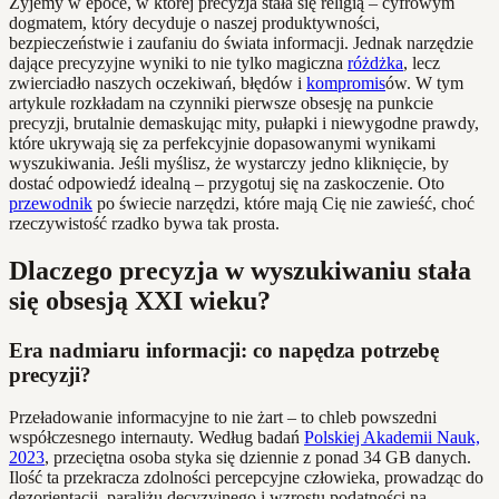
Żyjemy w epoce, w której precyzja stała się religią – cyfrowym
dogmatem, który decyduje o naszej produktywności,
bezpieczeństwie i zaufaniu do świata informacji. Jednak narzędzie
dające precyzyjne wyniki to nie tylko magiczna
różdżka
, lecz
zwierciadło naszych oczekiwań, błędów i
kompromis
ów. W tym
artykule rozkładam na czynniki pierwsze obsesję na punkcie
precyzji, brutalnie demaskując mity, pułapki i niewygodne prawdy,
które ukrywają się za perfekcyjnie dopasowanymi wynikami
wyszukiwania. Jeśli myślisz, że wystarczy jedno kliknięcie, by
dostać odpowiedź idealną – przygotuj się na zaskoczenie. Oto
przewodnik
po świecie narzędzi, które mają Cię nie zawieść, choć
rzeczywistość rzadko bywa tak prosta.
Dlaczego precyzja w wyszukiwaniu stała
się obsesją XXI wieku?
Era nadmiaru informacji: co napędza potrzebę
precyzji?
Przeładowanie informacyjne to nie żart – to chleb powszedni
współczesnego internauty. Według badań
Polskiej Akademii Nauk,
2023
, przeciętna osoba styka się dziennie z ponad 34 GB danych.
Ilość ta przekracza zdolności percepcyjne człowieka, prowadząc do
dezorientacji, paraliżu decyzyjnego i wzrostu podatności na