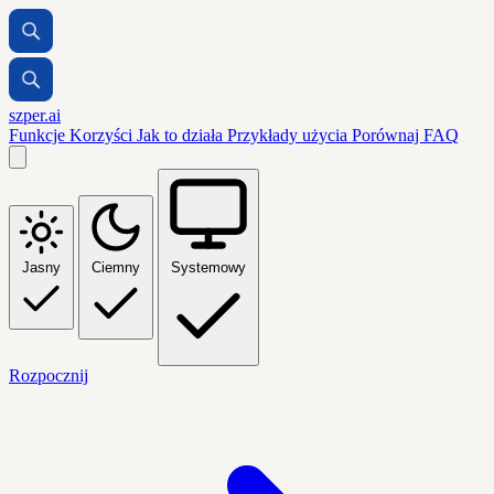
szper.ai
Funkcje
Korzyści
Jak to działa
Przykłady użycia
Porównaj
FAQ
Jasny
Ciemny
Systemowy
Rozpocznij