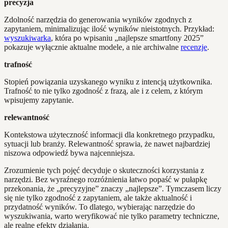
precyzja
Zdolność narzędzia do generowania wyników zgodnych z
zapytaniem, minimalizując ilość wyników nieistotnych. Przykład:
wyszukiwarka
, która po wpisaniu „najlepsze smartfony 2025”
pokazuje wyłącznie aktualne modele, a nie archiwalne
recenzje
.
trafność
Stopień powiązania uzyskanego wyniku z intencją użytkownika.
Trafność to nie tylko zgodność z frazą, ale i z celem, z którym
wpisujemy zapytanie.
relewantność
Kontekstowa użyteczność informacji dla konkretnego przypadku,
sytuacji lub branży. Relewantność sprawia, że nawet najbardziej
niszowa odpowiedź bywa najcenniejsza.
Zrozumienie tych pojęć decyduje o skuteczności korzystania z
narzędzi. Bez wyraźnego rozróżnienia łatwo popaść w pułapkę
przekonania, że „precyzyjne” znaczy „najlepsze”. Tymczasem liczy
się nie tylko zgodność z zapytaniem, ale także aktualność i
przydatność wyników. To dlatego, wybierając narzędzie do
wyszukiwania, warto weryfikować nie tylko parametry techniczne,
ale realne efekty działania.