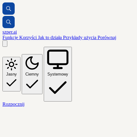
szper.ai
Funkcje
Korzyści
Jak to działa
Przykłady użycia
Porównaj
Jasny
Ciemny
Systemowy
Rozpocznij