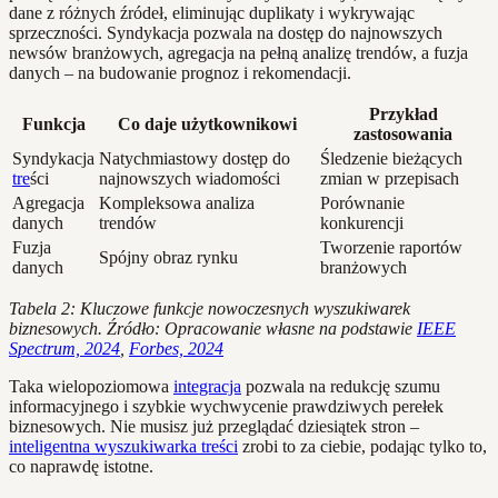
dane z różnych źródeł, eliminując duplikaty i wykrywając
sprzeczności. Syndykacja pozwala na dostęp do najnowszych
newsów branżowych, agregacja na pełną analizę trendów, a fuzja
danych – na budowanie prognoz i rekomendacji.
Przykład
Funkcja
Co daje użytkownikowi
zastosowania
Syndykacja
Natychmiastowy dostęp do
Śledzenie bieżących
tre
ści
najnowszych wiadomości
zmian w przepisach
Agregacja
Kompleksowa analiza
Porównanie
danych
trendów
konkurencji
Fuzja
Tworzenie raportów
Spójny obraz rynku
danych
branżowych
Tabela 2: Kluczowe funkcje nowoczesnych wyszukiwarek
biznesowych. Źródło: Opracowanie własne na podstawie
IEEE
Spectrum, 2024
,
Forbes, 2024
Taka wielopoziomowa
integracja
pozwala na redukcję szumu
informacyjnego i szybkie wychwycenie prawdziwych perełek
biznesowych. Nie musisz już przeglądać dziesiątek stron –
inteligentna wyszukiwarka treści
zrobi to za ciebie, podając tylko to,
co naprawdę istotne.