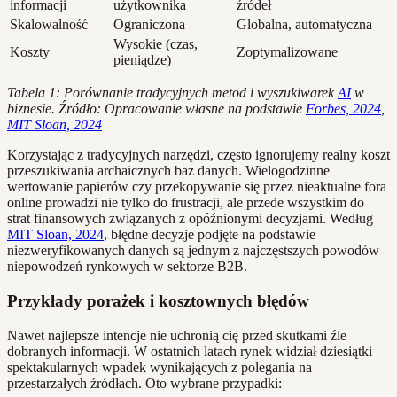
informacji
użytkownika
źródeł
Skalowalność
Ograniczona
Globalna, automatyczna
Wysokie (czas,
Koszty
Zoptymalizowane
pieniądze)
Tabela 1: Porównanie tradycyjnych metod i wyszukiwarek
AI
w
biznesie. Źródło: Opracowanie własne na podstawie
Forbes, 2024
,
MIT Sloan, 2024
Korzystając z tradycyjnych narzędzi, często ignorujemy realny koszt
przeszukiwania archaicznych baz danych. Wielogodzinne
wertowanie papierów czy przekopywanie się przez nieaktualne fora
online prowadzi nie tylko do frustracji, ale przede wszystkim do
strat finansowych związanych z opóźnionymi decyzjami. Według
MIT Sloan, 2024
, błędne decyzje podjęte na podstawie
niezweryfikowanych danych są jednym z najczęstszych powodów
niepowodzeń rynkowych w sektorze B2B.
Przykłady porażek i kosztownych błędów
Nawet najlepsze intencje nie uchronią cię przed skutkami źle
dobranych informacji. W ostatnich latach rynek widział dziesiątki
spektakularnych wpadek wynikających z polegania na
przestarzałych źródłach. Oto wybrane przypadki: