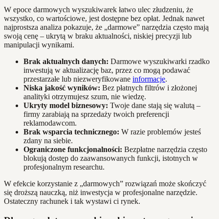
W epoce darmowych wyszukiwarek łatwo ulec złudzeniu, że
wszystko, co wartościowe, jest dostępne bez opłat. Jednak nawet
najprostsza analiza pokazuje, że „darmowe” narzędzia często mają
swoją cenę – ukrytą w braku aktualności, niskiej precyzji lub
manipulacji wynikami.
Brak aktualnych danych:
Darmowe wyszukiwarki rzadko
inwestują w aktualizację baz, przez co mogą podawać
przestarzałe lub niezweryfikowane
informacje
.
Niska jakość wyników:
Bez płatnych filtrów i złożonej
analityki otrzymujesz szum, nie wiedzę.
Ukryty model biznesowy:
Twoje dane stają się walutą –
firmy zarabiają na sprzedaży twoich preferencji
reklamodawcom.
Brak wsparcia technicznego:
W razie problemów jesteś
zdany na siebie.
Ograniczone funkcjonalności:
Bezpłatne narzędzia często
blokują dostęp do zaawansowanych funkcji, istotnych w
profesjonalnym researchu.
W efekcie korzystanie z „darmowych” rozwiązań może skończyć
się droższą nauczką, niż inwestycja w profesjonalne narzędzie.
Ostateczny rachunek i tak wystawi ci rynek.