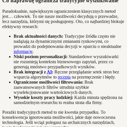
Co naprawdę ogranicza tradycyjne wyszukiwanie
Paradoksalnie, największym ograniczeniem klasycznych metod
jest… człowiek. To nie nasze możliwości decydują o przewadze,
lecz narzędzia, którymi się posługujemy. Oto, co najbardziej blokuje
efektywny research:
Brak aktualności danych:
Tradycyjne źródła często nie
nadążają za dynamicznymi zmianami rynkowymi, co
prowadzi do podejmowania decyzji w oparciu o nieaktualne
informacje
.
Niski poziom personalizacji:
Standardowe wyszukiwarki
nie rozumieją kontekstu biznesowego zapytań, przez co
generują mnóstwo przypadkowych wyników.
Brak integracji z
AI
:
Ręczne przeglądanie setek stron bez
wsparcia algorytmów to
recepta
na przemęczenie i błędy.
Ograniczone możliwości filtrowania:
Brak
zaawansowanych filtrów utrudnia szybkie
wyselekcjonowanie wartościowych danych.
Wysokie koszty pracy ludzkiej:
Każda minuta spędzona na
samodzielnym researchu to realna strata dla firmy.
Porażki tradycyjnych metod to nie kwestia przypadku. To
konsekwencja ignorowania możliwości, jakie daje nowoczesna
technologia. Jeśli wciąż polegasz na archaicznych narzędziach,