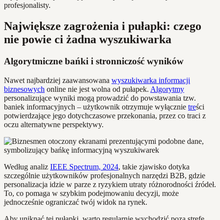
profesjonalisty.
Największe zagrożenia i pułapki: czego
nie powie ci żadna wyszukiwarka
Algorytmiczne bańki i stronniczość wyników
Nawet najbardziej zaawansowana
wyszukiwarka informacji
biznesowych
online nie jest wolna od pułapek.
Algorytmy
personalizujące wyniki mogą prowadzić do powstawania tzw.
baniek informacyjnych – użytkownik otrzymuje wyłącznie
tre
ści
potwierdzające jego dotychczasowe przekonania, przez co traci z
oczu alternatywne perspektywy.
Według analiz
IEEE Spectrum, 2024
, takie zjawisko dotyka
szczególnie użytkowników profesjonalnych narzędzi B2B, gdzie
personalizacja idzie w parze z ryzykiem utraty różnorodności źródeł.
To, co pomaga w szybkim podejmowaniu decyzji, może
jednocześnie ograniczać twój widok na rynek.
Aby uniknąć tej pułapki, warto regularnie wychodzić poza strefę