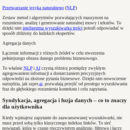
Przetwarzanie języka naturalnego
(
NLP
)
Zestaw metod i algorytmów pozwalających maszynom na
rozumienie, analizę i generowanie naturalnej mowy i tekstów. To
dzięki nim
inteligentna wyszukiwarka treści
potrafi odpowiadać w
sposób zbliżony do ludzkich ekspertów.
Agregacja danych
Łączenie informacji z różnych źródeł w celu stworzenia
pełniejszego obrazu danego problemu biznesowego.
To właśnie
NLP
i
AI
czynią różnicę pomiędzy zwykłym
agregowaniem informacji a dostarczaniem precyzyjnych
odpowiedzi na złożone pytania biznesowe. Dzięki nim nowoczesne
narzędzia, jak szper.
ai
, pozwalają przejść od prostego wyszukiwania
fraz do głębokiego rozumienia kontekstu i celu zapytania.
Syndykacja, agregacja i fuzja danych – co to znaczy
dla użytkownika
Kiedy wpisujesz zapytanie do zaawansowanej wyszukiwarki, nie
masz przed sobą tylko klasycznego indeksu linków. To sieć
powiązań, która w czasie rzeczywistym analizuje, filtrowa i łączy