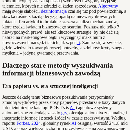
konkurencyjnej. Ale za tą fasadą szybkości i wygody kryją się
tajemnice, których nie zdradzi ci żaden sprzedawca.
Algorytmy
mają swoje słabości,
dezinformacja
czai się tuż pod powierzchnią, a
stawka rośnie z każdą decyzją opartą na niezweryfikowanych
faktach. Ten artykuł to brutalnie szczera analiza mechanizmów,
które rządzą światem biznesowego searchu. Poznasz nie tylko 7
niewygodnych prawd, ale też kluczowe strategie, by nie dać się
nabrać na marketingowe bajki i wyciągnąć maksimum z
nowoczesnych narzędzi takich jak szper.
ai
. Zanurz się w świecie,
gdzie wiedza to towar pierwszej potrzeby, a zdolność krytycznego
myślenia – jedyną gwarancją przetrwania.
Dlaczego stare metody wyszukiwania
informacji biznesowych zawodzą
Era papieru vs. era sztucznej inteligencji
Jeszcze dekadę temu biznesowe poszukiwania przypominały
żmudną wędrówkę przez stosy papierów, przestarzałe bazy danych
lub nieintuicyjne katalogi PDF. Dziś
AI
i agentowe systemy
autonomiczne zmieniają zasady
gry
, oferując automatyczną analizę i
integrację informacji z setek źródeł w czasie rzeczywistym. Według
raportu
Forbes, 2024
, globalny rynek
AI
osiągnął wartość 241,8 mld
USD, a coraz większa liczba firm przestawia się na zaawansowane