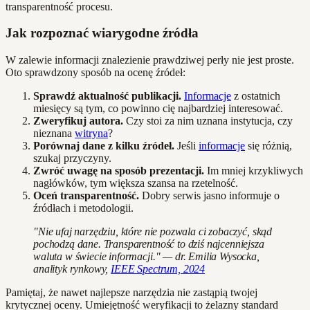
transparentność procesu.
Jak rozpoznać wiarygodne źródła
W zalewie informacji znalezienie prawdziwej perły nie jest proste.
Oto sprawdzony sposób na ocenę źródeł:
Sprawdź aktualność publikacji.
Informacje
z ostatnich
miesięcy są tym, co powinno cię najbardziej interesować.
Zweryfikuj autora.
Czy stoi za nim uznana instytucja, czy
nieznana
witryna
?
Porównaj dane z kilku źródeł.
Jeśli
informacje
się różnią,
szukaj przyczyny.
Zwróć uwagę na sposób prezentacji.
Im mniej krzykliwych
nagłówków, tym większa szansa na rzetelność.
Oceń transparentność.
Dobry serwis jasno informuje o
źródłach i metodologii.
"Nie ufaj narzędziu, które nie pozwala ci zobaczyć, skąd
pochodzą dane. Transparentność to dziś najcenniejsza
waluta w świecie informacji." — dr. Emilia Wysocka,
analityk rynkowy,
IEEE Spectrum, 2024
Pamiętaj, że nawet najlepsze narzędzia nie zastąpią twojej
krytycznej oceny. Umiejętność weryfikacji to żelazny standard