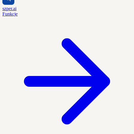
szper.ai
Funkcje