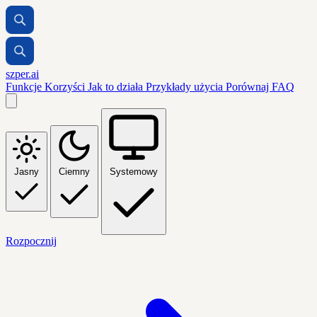
szper.ai
Funkcje
Korzyści
Jak to działa
Przykłady użycia
Porównaj
FAQ
Jasny
Ciemny
Systemowy
Rozpocznij