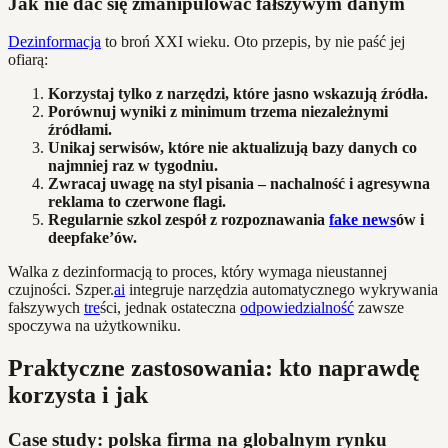
Jak nie dać się zmanipulować fałszywym danym
Dezinformacja
to broń XXI wieku. Oto przepis, by nie paść jej
ofiarą:
Korzystaj tylko z narzędzi, które jasno wskazują źródła.
Porównuj wyniki z minimum trzema niezależnymi
źródłami.
Unikaj serwisów, które nie aktualizują bazy danych co
najmniej raz w tygodniu.
Zwracaj uwagę na styl pisania – nachalność i agresywna
reklama to czerwone flagi.
Regularnie szkol zespół z rozpoznawania
fake news
ów i
deepfake’ów.
Walka z dezinformacją to proces, który wymaga nieustannej
czujności. Szper.
ai
integruje narzędzia automatycznego wykrywania
fałszywych
tre
ści, jednak ostateczna
odpowiedzialność
zawsze
spoczywa na użytkowniku.
Praktyczne zastosowania: kto naprawdę
korzysta i jak
Case study: polska firma na globalnym rynku