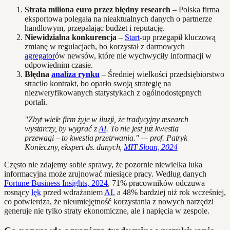
Strata miliona euro przez błędny research
– Polska firma
eksportowa polegała na nieaktualnych danych o partnerze
handlowym, przepalając budżet i reputację.
Niewidzialna konkurencja
–
Start
-up przegapił kluczową
zmianę w regulacjach, bo korzystał z darmowych
agregator
ów newsów, które nie wychwyciły informacji w
odpowiednim czasie.
Błędna
analiza rynku
– Średniej wielkości przedsiębiorstwo
straciło kontrakt, bo oparło swoją strategię na
niezweryfikowanych statystykach z ogólnodostępnych
portali.
"Zbyt wiele firm żyje w iluzji, że tradycyjny research
wystarczy, by wygrać z
AI
. To nie jest już kwestia
przewagi – to kwestia przetrwania." — prof. Patryk
Konieczny, ekspert ds. danych,
MIT Sloan, 2024
Często nie zdajemy sobie sprawy, że pozornie niewielka luka
informacyjna może zrujnować miesiące pracy. Według danych
Fortune Business Insights, 2024
, 71% pracowników odczuwa
rosnący
lęk
przed wdrażaniem
AI
, a 48% bardziej niż rok wcześniej,
co potwierdza, że nieumiejętność korzystania z nowych narzędzi
generuje nie tylko straty ekonomiczne, ale i napięcia w zespole.