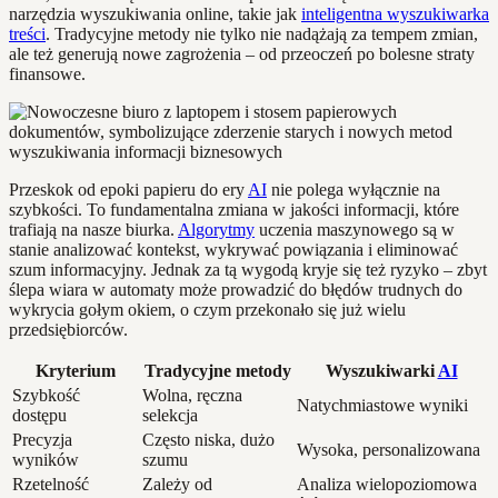
narzędzia wyszukiwania online, takie jak
inteligentna wyszukiwarka
treści
. Tradycyjne metody nie tylko nie nadążają za tempem zmian,
ale też generują nowe zagrożenia – od przeoczeń po bolesne straty
finansowe.
Przeskok od epoki papieru do ery
AI
nie polega wyłącznie na
szybkości. To fundamentalna zmiana w jakości informacji, które
trafiają na nasze biurka.
Algorytmy
uczenia maszynowego są w
stanie analizować kontekst, wykrywać powiązania i eliminować
szum informacyjny. Jednak za tą wygodą kryje się też ryzyko – zbyt
ślepa wiara w automaty może prowadzić do błędów trudnych do
wykrycia gołym okiem, o czym przekonało się już wielu
przedsiębiorców.
Kryterium
Tradycyjne metody
Wyszukiwarki
AI
Szybkość
Wolna, ręczna
Natychmiastowe wyniki
dostępu
selekcja
Precyzja
Często niska, dużo
Wysoka, personalizowana
wyników
szumu
Rzetelność
Zależy od
Analiza wielopoziomowa