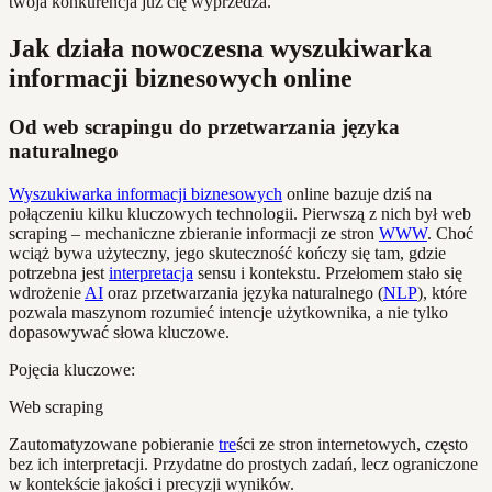
twoja konkurencja już cię wyprzedza.
Jak działa nowoczesna wyszukiwarka
informacji biznesowych online
Od web scrapingu do przetwarzania języka
naturalnego
Wyszukiwarka informacji biznesowych
online bazuje dziś na
połączeniu kilku kluczowych technologii. Pierwszą z nich był web
scraping – mechaniczne zbieranie informacji ze stron
WWW
. Choć
wciąż bywa użyteczny, jego skuteczność kończy się tam, gdzie
potrzebna jest
interpretacja
sensu i kontekstu. Przełomem stało się
wdrożenie
AI
oraz przetwarzania języka naturalnego (
NLP
), które
pozwala maszynom rozumieć intencje użytkownika, a nie tylko
dopasowywać słowa kluczowe.
Pojęcia kluczowe:
Web scraping
Zautomatyzowane pobieranie
tre
ści ze stron internetowych, często
bez ich interpretacji. Przydatne do prostych zadań, lecz ograniczone
w kontekście jakości i precyzji wyników.