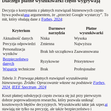
Dlaczego płatne wyszukiwarki często wygrywają
Decyzja o korzystaniu z płatnych rozwiązań biznesowych często
bywa podważ
ana
argumentem, że „przecież Google wystarczy”. To
mit, który obalają dane z
Forbes, 2024
:
Darmowe
Płatne
Kryterium
narzędzia
wyszukiwarki
Aktualność danych
Niska
Wysoka
Precyzja odpowiedzi
Zmienna
Najwyższa
Personalizacja
Brak lub szczątkowa
Zaawansowana
wyników
Bezpieczeństwo
Ryzykowne
Priorytetowe
danych
Wsparcie
techniczne
Brak
Profesjonalne
Tabela 3: Przewaga płatnych rozwiązań wyszukiwania
biznesowego. Źródło: Opracowanie własne na podstawie
Forbes,
2024
,
IEEE Spectrum, 2024
Koszt płatnej subskrypcji często zwraca się już przy pierwszym
dobrze poprowadzonym researchu, który pozwala uniknąć
kosztownych błędów decyzyjnych. Wyszukiwarki takie jak szper.
ai
stawiają nie tylko na precyzję, ale także bezpieczeństwo i