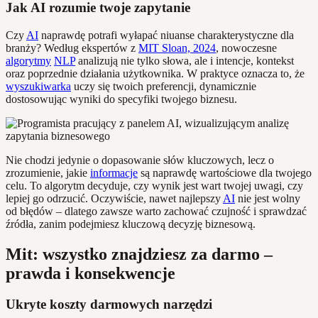
Jak AI rozumie twoje zapytanie
Czy
AI
naprawdę potrafi wyłapać niuanse charakterystyczne dla
branży? Według ekspertów z
MIT Sloan, 2024
, nowoczesne
algorytmy
NLP
analizują nie tylko słowa, ale i intencje, kontekst
oraz poprzednie działania użytkownika. W praktyce oznacza to, że
wyszukiwarka
uczy się twoich preferencji, dynamicznie
dostosowując wyniki do specyfiki twojego biznesu.
Nie chodzi jedynie o dopasowanie słów kluczowych, lecz o
zrozumienie, jakie
informacje
są naprawdę wartościowe dla twojego
celu. To algorytm decyduje, czy wynik jest wart twojej uwagi, czy
lepiej go odrzucić. Oczywiście, nawet najlepszy
AI
nie jest wolny
od błędów – dlatego zawsze warto zachować czujność i sprawdzać
źródła, zanim podejmiesz kluczową decyzję biznesową.
Mit: wszystko znajdziesz za darmo –
prawda i konsekwencje
Ukryte koszty darmowych narzędzi