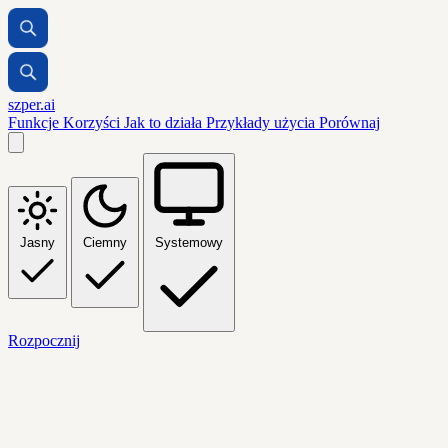
szper.ai
Funkcje
Korzyści
Jak to działa
Przykłady użycia
Porównaj
Jasny
Ciemny
Systemowy
Rozpocznij