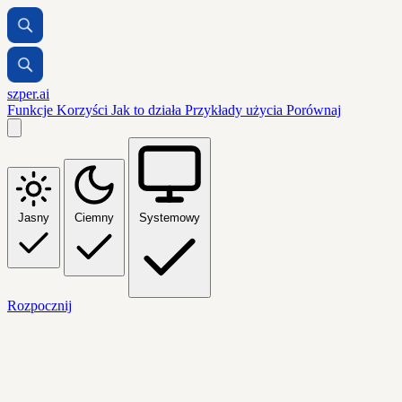
szper.ai
Funkcje
Korzyści
Jak to działa
Przykłady użycia
Porównaj
Jasny
Ciemny
Systemowy
Rozpocznij