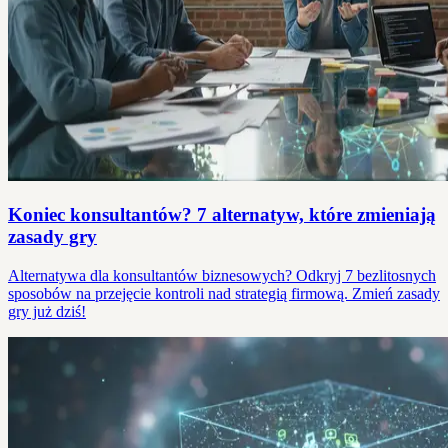
Koniec konsultantów? 7 alternatyw, które zmieniają
zasady gry
Alternatywa dla konsultantów biznesowych? Odkryj 7 bezlitosnych
sposobów na przejęcie kontroli nad strategią firmową. Zmień zasady
gry już dziś!