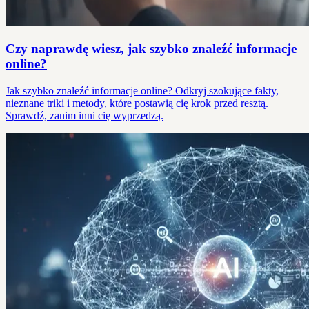
Czy naprawdę wiesz, jak szybko znaleźć informacje
online?
Jak szybko znaleźć informacje online? Odkryj szokujące fakty,
nieznane triki i metody, które postawią cię krok przed resztą.
Sprawdź, zanim inni cię wyprzedzą.