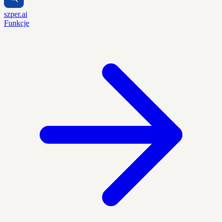
szper.ai
Funkcje