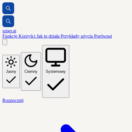
szper.ai
Funkcje
Korzyści
Jak to działa
Przykłady użycia
Porównaj
Jasny
Ciemny
Systemowy
Rozpocznij