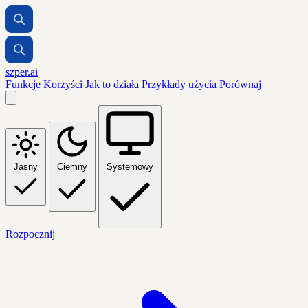
szper.ai
Funkcje
Korzyści
Jak to działa
Przykłady użycia
Porównaj
Jasny
Ciemny
Systemowy
Rozpocznij