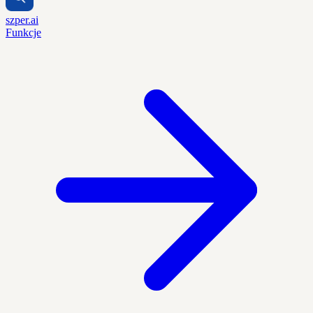
szper.ai
Funkcje