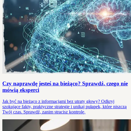
Czy naprawdę jesteś na bieżąco? Sprawdź, czego nie
mówią eksperci
Jak być na bieżąco z informacjami bez utraty głowy? Odkryj
szokujące fakty, praktyczne strategie i unikaj pułapek, które niszczą
Twój czas. Sprawdź, zanim stracisz kontrolę.