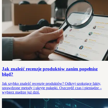
Jak znaleźć recenzje produktów zanim popełnisz
błąd?
Jak szybko znaleźć recenzje produktów? Odkryj szokujące fakty,
sprawdzone metody i ukryte pułapki. Oszczędź czas i pieniądze –
wybierz mądrze już dziś.