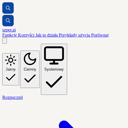
szper.ai
Funkcje
Korzyści
Jak to działa
Przykłady użycia
Porównaj
Jasny
Ciemny
Systemowy
Rozpocznij