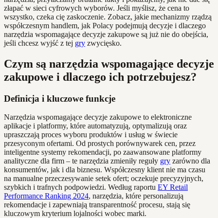
złapać w sieci cyfrowych wyborów. Jeśli myślisz, że cena to
wszystko, czeka cię zaskoczenie. Zobacz, jakie mechanizmy rządzą
współczesnym handlem, jak Polacy podejmują decyzje i dlaczego
narzędzia wspomagające decyzje zakupowe są już nie do obejścia,
jeśli chcesz wyjść z tej
gry
zwycięsko.
Czym są narzędzia wspomagające decyzje
zakupowe i dlaczego ich potrzebujesz?
Definicja i kluczowe funkcje
Narzędzia wspomagające decyzje zakupowe to elektroniczne
aplikacje i platformy, które automatyzują, optymalizują oraz
upraszczają proces wyboru produktów i usług w świecie
przesyconym ofertami. Od prostych porównywarek cen, przez
inteligentne systemy rekomendacji, po zaawansowane platformy
analityczne dla firm – te narzędzia zmieniły reguły
gry
zarówno dla
konsumentów, jak i dla biznesu. Współczesny klient nie ma czasu
na manualne przeczesywanie setek ofert; oczekuje precyzyjnych,
szybkich i trafnych podpowiedzi. Według raportu
EY Retail
Performance Ranking 2024
, narzędzia, które personalizują
rekomendacje i zapewniają transparentność procesu, stają się
kluczowym kryterium lojalności wobec marki.