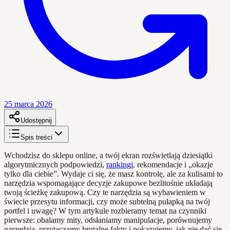
25 marca 2026
Udostępnij
Spis treści
Wchodzisz do sklepu online, a twój ekran rozświetlają dziesiątki
algorytmicznych podpowiedzi,
rankingi
, rekomendacje i „okazje
tylko dla ciebie”. Wydaje ci się, że masz kontrolę, ale za kulisami to
narzędzia wspomagające decyzje zakupowe bezlitośnie układają
twoją ścieżkę zakupową. Czy te narzędzia są wybawieniem w
świecie przesytu informacji, czy może subtelną pułapką na twój
portfel i uwagę? W tym artykule rozbieramy temat na czynniki
pierwsze: obalamy mity, odsłaniamy manipulacje, porównujemy
narzędzia, przytaczamy brutalne fakty i pokazujemy, jak nie dać się