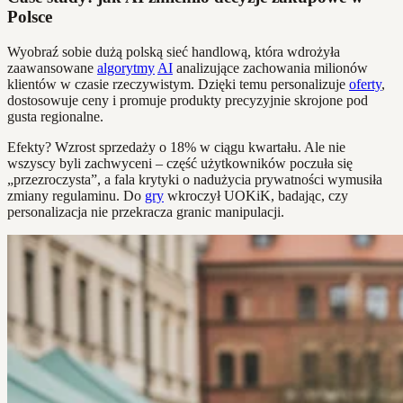
Polsce
Wyobraź sobie dużą polską sieć handlową, która wdrożyła
zaawansowane
algorytmy
AI
analizujące zachowania milionów
klientów w czasie rzeczywistym. Dzięki temu personalizuje
oferty
,
dostosowuje ceny i promuje produkty precyzyjnie skrojone pod
gusta regionalne.
Efekty? Wzrost sprzedaży o 18% w ciągu kwartału. Ale nie
wszyscy byli zachwyceni – część użytkowników poczuła się
„przezroczysta”, a fala krytyki o nadużycia prywatności wymusiła
zmiany regulaminu. Do
gry
wkroczył UOKiK, badając, czy
personalizacja nie przekracza granic manipulacji.