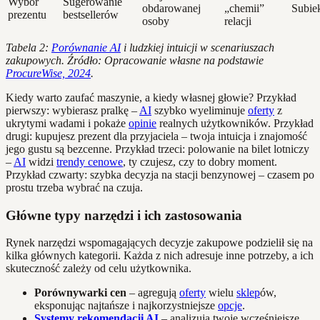
Wybór
Sugerowanie
obdarowanej
„chemii”
Subie
prezentu
bestsellerów
osoby
relacji
Tabela 2:
Porównanie AI
i ludzkiej intuicji w scenariuszach
zakupowych. Źródło: Opracowanie własne na podstawie
ProcureWise, 2024
.
Kiedy warto zaufać maszynie, a kiedy własnej głowie? Przykład
pierwszy: wybierasz pralkę –
AI
szybko wyeliminuje
oferty
z
ukrytymi wadami i pokaże
opinie
realnych użytkowników. Przykład
drugi: kupujesz prezent dla przyjaciela – twoja intuicja i znajomość
jego gustu są bezcenne. Przykład trzeci: polowanie na bilet lotniczy
–
AI
widzi
trendy cenowe
, ty czujesz, czy to dobry moment.
Przykład czwarty: szybka decyzja na stacji benzynowej – czasem po
prostu trzeba wybrać na czuja.
Główne typy narzędzi i ich zastosowania
Rynek narzędzi wspomagających decyzje zakupowe podzielił się na
kilka głównych kategorii. Każda z nich adresuje inne potrzeby, a ich
skuteczność zależy od celu użytkownika.
Porównywarki cen
– agregują
oferty
wielu
sklep
ów,
eksponując najtańsze i najkorzystniejsze
opcje
.
Systemy rekomendacji AI
– analizują twoje wcześniejsze