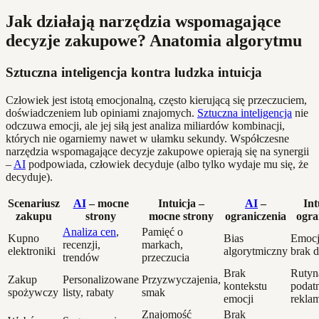
Jak działają narzędzia wspomagające
decyzje zakupowe? Anatomia algorytmu
Sztuczna inteligencja kontra ludzka intuicja
Człowiek jest istotą emocjonalną, często kierującą się przeczuciem,
doświadczeniem lub opiniami znajomych.
Sztuczna inteligencja
nie
odczuwa emocji, ale jej siłą jest analiza miliardów kombinacji,
których nie ogarniemy nawet w ułamku sekundy. Współczesne
narzędzia wspomagające decyzje zakupowe opierają się na synergii
–
AI
podpowiada, człowiek decyduje (albo tylko wydaje mu się, że
decyduje).
Scenariusz
AI
– mocne
Intuicja –
AI
–
Int
zakupu
strony
mocne strony
ograniczenia
ogra
Analiza cen
,
Pamięć o
Kupno
Bias
Emocj
recenzji,
markach,
elektroniki
algorytmiczny
brak 
trendów
przeczucia
Brak
Rutyn
Zakup
Personalizowane
Przyzwyczajenia,
kontekstu
podat
spożywczy
listy, rabaty
smak
emocji
rekla
Znajomość
Brak