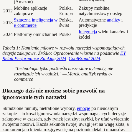
(Amazon)
Mobilne aplikacje
Polska,
Zakupy mobilne,
2012
zakupowe
Europa
natychmiastowy dostęp
Sztuczna inteligencja w
Polska,
Automatyczne
analizy
i
2018
e-commerce
świat
predykcje
Integracja
wielu kanałów i
2024
Platformy omnichannel
Polska
źródeł
Tabela 1: Kamienie milowe w rozwoju narzędzi wspomagających
decyzje zakupowe. Źródło: Opracowanie własne na podstawie
EY
Retail Performance Ranking 2024
,
CoolBrand 2024
.
"Technologia tylko podkreśla nasze stare dylematy, nie
rozwiązuje ich w całości." — Marek, analityk rynku e-
commerce
Dlaczego dziś nie możesz sobie pozwolić na
ignorowanie tych narzędzi
Skradzione minuty, nietrafione wybory,
emocje
po nieudanym
zakupie – to koszt ignorowania narzędzi wspomagających decyzje
zakupowe w czasach, gdy rynek jest zbyt szybki, by ufać wyłącznie
swojemu nosowi. Każda sekunda twojej uwagi jest na wagę złota, a
konkurencja o klienta rozgrywa się na poziomie detali i niuansów.