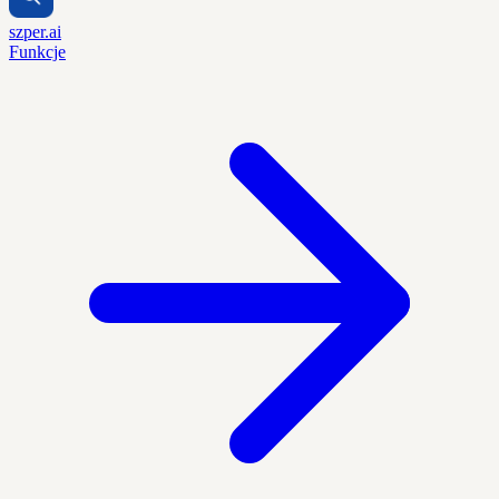
szper.ai
Funkcje