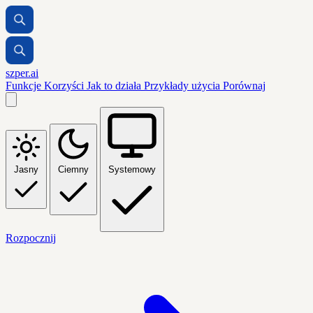
szper.ai
Funkcje
Korzyści
Jak to działa
Przykłady użycia
Porównaj
Jasny
Ciemny
Systemowy
Rozpocznij