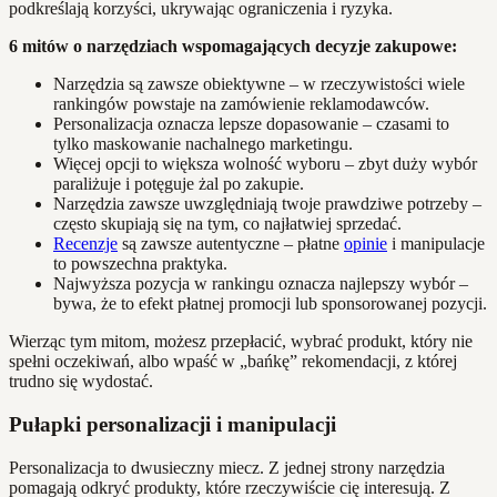
podkreślają korzyści, ukrywając ograniczenia i ryzyka.
6 mitów o narzędziach wspomagających decyzje zakupowe:
Narzędzia są zawsze obiektywne – w rzeczywistości wiele
rankingów powstaje na zamówienie reklamodawców.
Personalizacja oznacza lepsze dopasowanie – czasami to
tylko maskowanie nachalnego marketingu.
Więcej opcji to większa wolność wyboru – zbyt duży wybór
paraliżuje i potęguje żal po zakupie.
Narzędzia zawsze uwzględniają twoje prawdziwe potrzeby –
często skupiają się na tym, co najłatwiej sprzedać.
Recenzje
są zawsze autentyczne – płatne
opinie
i manipulacje
to powszechna praktyka.
Najwyższa pozycja w rankingu oznacza najlepszy wybór –
bywa, że to efekt płatnej promocji lub sponsorowanej pozycji.
Wierząc tym mitom, możesz przepłacić, wybrać produkt, który nie
spełni oczekiwań, albo wpaść w „bańkę” rekomendacji, z której
trudno się wydostać.
Pułapki personalizacji i manipulacji
Personalizacja to dwusieczny miecz. Z jednej strony narzędzia
pomagają odkryć produkty, które rzeczywiście cię interesują. Z