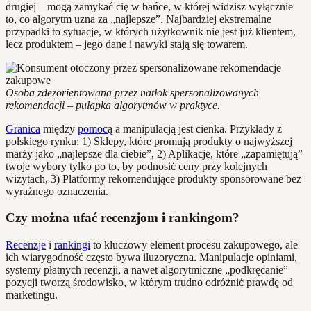
drugiej – mogą zamykać cię w bańce, w której widzisz wyłącznie
to, co algorytm uzna za „najlepsze”. Najbardziej ekstremalne
przypadki to sytuacje, w których użytkownik nie jest już klientem,
lecz produktem – jego dane i nawyki stają się towarem.
Osoba zdezorientowana przez natłok spersonalizowanych
rekomendacji – pułapka algorytmów w praktyce.
Granica
między
pomoc
ą a manipulacją jest cienka. Przykłady z
polskiego rynku: 1) Sklepy, które promują produkty o najwyższej
marży jako „najlepsze dla ciebie”, 2) Aplikacje, które „zapamiętują”
twoje wybory tylko po to, by podnosić ceny przy kolejnych
wizytach, 3) Platformy rekomendujące produkty sponsorowane bez
wyraźnego oznaczenia.
Czy można ufać recenzjom i rankingom?
Recenzje
i
rankingi
to kluczowy element procesu zakupowego, ale
ich wiarygodność często bywa iluzoryczna. Manipulacje opiniami,
systemy płatnych recenzji, a nawet algorytmiczne „podkręcanie”
pozycji tworzą środowisko, w którym trudno odróżnić prawdę od
marketingu.