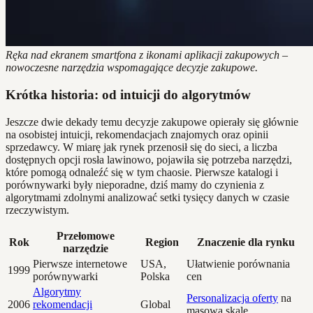
Ręka nad ekranem smartfona z ikonami aplikacji zakupowych –
nowoczesne narzędzia wspomagające decyzje zakupowe.
Krótka historia: od intuicji do algorytmów
Jeszcze dwie dekady temu decyzje zakupowe opierały się głównie
na osobistej intuicji, rekomendacjach znajomych oraz opinii
sprzedawcy. W miarę jak rynek przenosił się do sieci, a liczba
dostępnych opcji rosła lawinowo, pojawiła się potrzeba narzędzi,
które pomogą odnaleźć się w tym chaosie. Pierwsze katalogi i
porównywarki były nieporadne, dziś mamy do czynienia z
algorytmami zdolnymi analizować setki tysięcy danych w czasie
rzeczywistym.
Przełomowe
Rok
Region
Znaczenie dla rynku
narzędzie
Pierwsze internetowe
USA,
Ułatwienie porównania
1999
porównywarki
Polska
cen
Algorytmy
Personalizacja oferty
na
2006
rekomendacji
Global
masową skalę