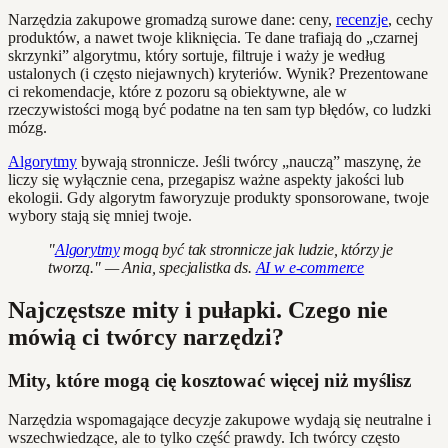
Narzędzia zakupowe gromadzą surowe dane: ceny,
recenzje
, cechy
produktów, a nawet twoje kliknięcia. Te dane trafiają do „czarnej
skrzynki” algorytmu, który sortuje, filtruje i waży je według
ustalonych (i często niejawnych) kryteriów. Wynik? Prezentowane
ci rekomendacje, które z pozoru są obiektywne, ale w
rzeczywistości mogą być podatne na ten sam typ błędów, co ludzki
mózg.
Algorytmy
bywają stronnicze. Jeśli twórcy „nauczą” maszynę, że
liczy się wyłącznie cena, przegapisz ważne aspekty jakości lub
ekologii. Gdy algorytm faworyzuje produkty sponsorowane, twoje
wybory stają się mniej twoje.
"
Algorytmy
mogą być tak stronnicze jak ludzie, którzy je
tworzą." — Ania, specjalistka ds.
AI w e-commerce
Najczęstsze mity i pułapki. Czego nie
mówią ci twórcy narzędzi?
Mity, które mogą cię kosztować więcej niż myślisz
Narzędzia wspomagające decyzje zakupowe wydają się neutralne i
wszechwiedzące, ale to tylko część prawdy. Ich twórcy często