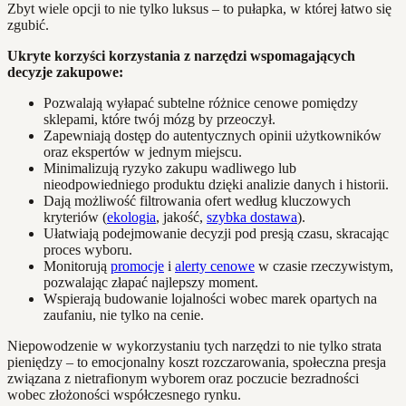
Zbyt wiele opcji to nie tylko luksus – to pułapka, w której łatwo się
zgubić.
Ukryte korzyści korzystania z narzędzi wspomagających
decyzje zakupowe:
Pozwalają wyłapać subtelne różnice cenowe pomiędzy
sklepami, które twój mózg by przeoczył.
Zapewniają dostęp do autentycznych opinii użytkowników
oraz ekspertów w jednym miejscu.
Minimalizują ryzyko zakupu wadliwego lub
nieodpowiedniego produktu dzięki analizie danych i historii.
Dają możliwość filtrowania ofert według kluczowych
kryteriów (
ekologia
, jakość,
szybka dostawa
).
Ułatwiają podejmowanie decyzji pod presją czasu, skracając
proces wyboru.
Monitorują
promocje
i
alerty cenowe
w czasie rzeczywistym,
pozwalając złapać najlepszy moment.
Wspierają budowanie lojalności wobec marek opartych na
zaufaniu, nie tylko na cenie.
Niepowodzenie w wykorzystaniu tych narzędzi to nie tylko strata
pieniędzy – to emocjonalny koszt rozczarowania, społeczna presja
związana z nietrafionym wyborem oraz poczucie bezradności
wobec złożoności współczesnego rynku.