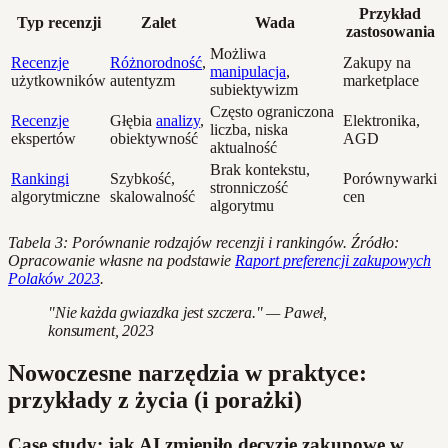
Przykład
Typ recenzji
Zalet
Wada
zastosowania
Możliwa
Recenzje
Różnorodność
,
Zakupy na
manipulacja
,
użytkowników
autentyzm
marketplace
subiektywizm
Często ograniczona
Recenzje
Głębia
analizy
,
Elektronika,
liczba, niska
ekspertów
obiektywność
AGD
aktualność
Brak kontekstu,
Rankingi
Szybkość,
Porównywarki
stronniczość
algorytmiczne
skalowalność
cen
algorytmu
Tabela 3: Porównanie rodzajów recenzji i rankingów. Źródło:
Opracowanie własne na podstawie
Raport preferencji zakupowych
Polaków 2023
.
"Nie każda gwiazdka jest szczera." — Paweł,
konsument, 2023
Nowoczesne narzędzia w praktyce:
przykłady z życia (i porażki)
Case study: jak AI zmieniło decyzje zakupowe w