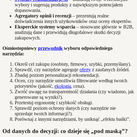
wybory i sugerują produkty z największym potencjałem
dopasowania.
Agregatory opinii i recenzji
– prezentują realne
doświadczenia innych użytkowników oraz oceny ekspertów.
Eksperckie systemy wsparcia
– stosowane głównie w B2B,
analizują dane i przewidują długofalowe skutki decyzji
zakupowych.
Ośmiostopniowy
przewodnik
wyboru odpowiedniego
narzędzia:
Określ cel zakupu (osobisty, firmowy, szybki, przemyślany).
Sprawdź, czy narzędzie agreguje
oferty
z zaufanych źródeł.
Zbadaj poziom personalizacji rekomendacji.
Ocen, czy narzędzie umożliwia filtrowanie według twoich
priorytetów (jakość,
ekologia
, cena).
Zwróć uwagę na transparentność działania (czy wiadomo, jak
generowane są wyniki?).
Przetestuj ergonomię i szybkość obsługi.
Sprawdź poziom ochrony danych (czy narzędzie nie
sprzedaje twoich informacji?).
Porównaj z innymi narzędziami, by uniknąć „efektu bańki”.
Od danych do decyzji: co dzieje się „pod maską”?